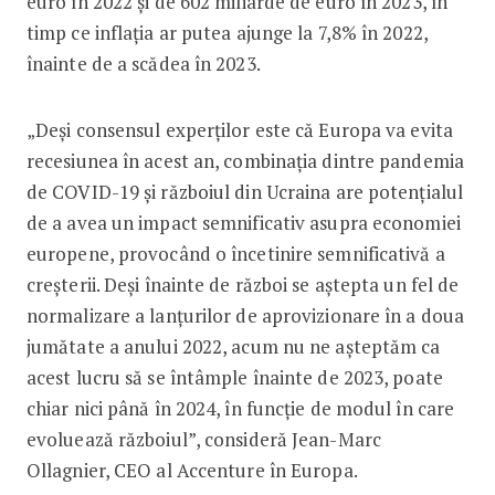
euro în 2022 şi de 602 miliarde de euro în 2023, în
timp ce inflaţia ar putea ajunge la 7,8% în 2022,
înainte de a scădea în 2023.
„Deşi consensul experţilor este că Europa va evita
recesiunea în acest an, combinaţia dintre pandemia
de COVID-19 şi războiul din Ucraina are potenţialul
de a avea un impact semnificativ asupra economiei
europene, provocând o încetinire semnificativă a
creşterii. Deşi înainte de război se aştepta un fel de
normalizare a lanţurilor de aprovizionare în a doua
jumătate a anului 2022, acum nu ne aşteptăm ca
acest lucru să se întâmple înainte de 2023, poate
chiar nici până în 2024, în funcţie de modul în care
evoluează războiul”, consideră Jean-Marc
Ollagnier, CEO al Accenture în Europa.