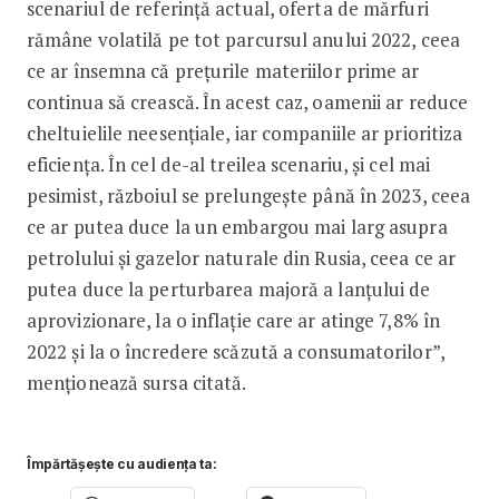
scenariul de referinţă actual, oferta de mărfuri
rămâne volatilă pe tot parcursul anului 2022, ceea
ce ar însemna că preţurile materiilor prime ar
continua să crească. În acest caz, oamenii ar reduce
cheltuielile neesenţiale, iar companiile ar prioritiza
eficienţa. În cel de-al treilea scenariu, şi cel mai
pesimist, războiul se prelungeşte până în 2023, ceea
ce ar putea duce la un embargou mai larg asupra
petrolului şi gazelor naturale din Rusia, ceea ce ar
putea duce la perturbarea majoră a lanţului de
aprovizionare, la o inflaţie care ar atinge 7,8% în
2022 şi la o încredere scăzută a consumatorilor”,
menţionează sursa citată.
Împărtășește cu audiența ta: