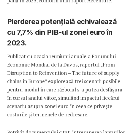
până în 2023, conform unui raport Accenture.
Pierderea potenţială echivalează
cu 7,7% din PIB-ul zonei euro în
2023.
Publicat cu ocazia reuniunii anuale a Forumului
Economic Mondial de la Davos, raportul „From
Disruption to Reinvention – The future of supply
chains in Europe” explorează trei scenarii posibile
pentru modul în care războiul s-a putea desfăşura
în cursul anului viitor, simulând impactul fiecărui
scenariu asupra zonei euro în ceea ce priveşte
costurile şi termenele de redresare.
Potrivit documentului citat, întreruperea lanţurilor