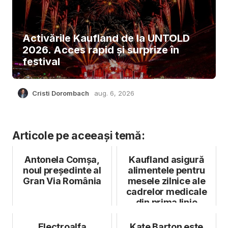
Activările Kaufland de la UNTOLD
2026. Acces rapid și surprize în
festival
Cristi Dorombach
aug. 6, 2026
Articole pe aceeași temă:
Antonela Comșa,
Kaufland asigură
noul președinte al
alimentele pentru
Gran Via România
mesele zilnice ale
cadrelor medicale
din prima linie
Electroalfa
Kate Barton este