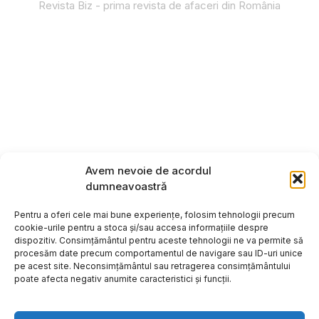
Revista Biz - prima revista de afaceri din România
Avem nevoie de acordul
dumneavoastră
Pentru a oferi cele mai bune experiențe, folosim tehnologii precum
cookie-urile pentru a stoca și/sau accesa informațiile despre
dispozitiv. Consimțământul pentru aceste tehnologii ne va permite să
procesăm date precum comportamentul de navigare sau ID-uri unice
pe acest site. Neconsimțământul sau retragerea consimțământului
poate afecta negativ anumite caracteristici și funcții.