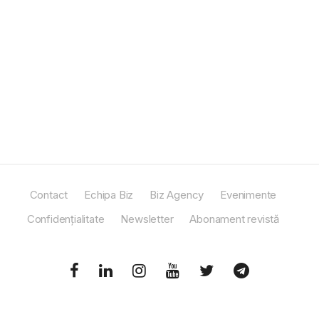
Contact
Echipa Biz
Biz Agency
Evenimente
Confidențialitate
Newsletter
Abonament revistă