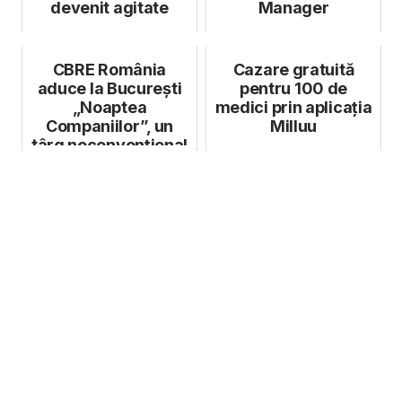
devenit agitate
Manager
CBRE România
Cazare gratuită
aduce la București
pentru 100 de
„Noaptea
medici prin aplicația
Companiilor”, un
Milluu
târg neconvențional
de joburi