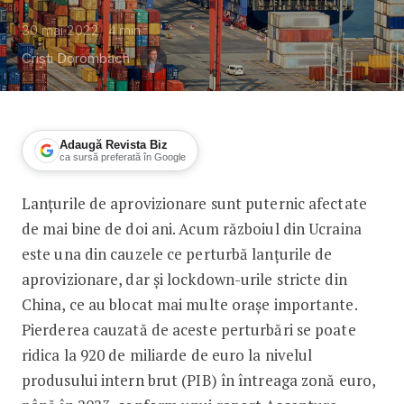
30 mai 2022
4
min
Cristi Dorombach
Adaugă Revista Biz
ca sursă preferată în Google
Lanțurile de aprovizionare sunt puternic afectate
Problemele din lanțul de aprovizionar
de mai bine de doi ani. Acum războiul din Ucraina
este una din cauzele ce perturbă lanțurile de
aprovizionare, dar și lockdown-urile stricte din
China, ce au blocat mai multe orașe importante.
Pierderea cauzată de aceste perturbări se poate
ridica la 920 de miliarde de euro la nivelul
produsului intern brut (PIB) în întreaga zonă euro,