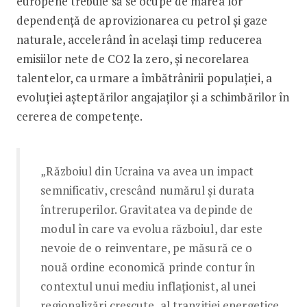
europene trebuie să se ocupe de marea lor
dependenţă de aprovizionarea cu petrol şi gaze
naturale, accelerând în acelaşi timp reducerea
emisiilor nete de CO2 la zero, şi necorelarea
talentelor, ca urmare a îmbătrânirii populaţiei, a
evoluţiei aşteptărilor angajaţilor şi a schimbărilor în
cererea de competenţe.
„Războiul din Ucraina va avea un impact
semnificativ, crescând numărul şi durata
întreruperilor. Gravitatea va depinde de
modul în care va evolua războiul, dar este
nevoie de o reinventare, pe măsură ce o
nouă ordine economică prinde contur în
contextul unui mediu inflaţionist, al unei
regionalizări crescute, al tranziţiei energetice