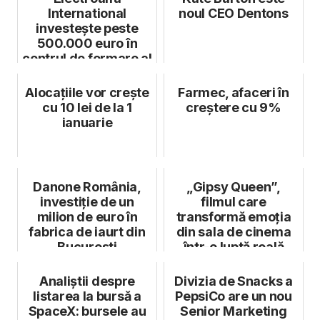
International
noul CEO Dentons
investește peste
500.000 euro în
centrul de formare al
Academiei Alfa
Alocațiile vor crește
Farmec, afaceri în
cu 10 lei de la 1
creştere cu 9%
ianuarie
Danone România,
„Gipsy Queen”,
investiție de un
filmul care
milion de euro în
transformă emoția
fabrica de iaurt din
din sala de cinema
București
într-o luptă reală
pentru educație ș...
Analiștii despre
Divizia de Snacks a
listarea la bursă a
PepsiCo are un nou
SpaceX: bursele au
Senior Marketing