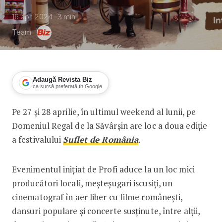
16 apr. 2024
3
min
Team
Adaugă Revista Biz
ca sursă preferată în Google
Pe 27 și 28 aprilie, în ultimul weekend al lunii, pe
Profi organizează a doua ediție a Fes
Domeniul Regal de la Săvârșin are loc a doua ediție
a festivalului
Suflet de România
.
Evenimentul inițiat de Profi aduce la un loc mici
producători locali, meșteșugari iscusiți, un
cinematograf în aer liber cu filme românești,
dansuri populare și concerte susținute, între alții,