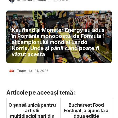
Kaufland și Monster Energy au adus
în România monopostul de Formula 1
al campionului mondial Lando
Norris. Unde și până când poate fi
văzut acesta
Team
iul. 31, 2026
Articole pe aceeași temă:
O șansă unică pentru
Bucharest Food
artiștii
Festival, a ajuns la a
multidisciplinari din
doua ediție