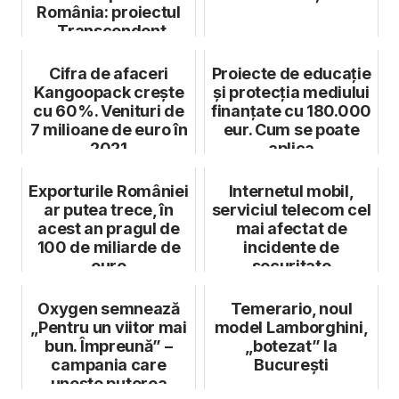
România: proiectul
„Transcendent
Renaissance – E...
Cifra de afaceri
Proiecte de educație
Kangoopack crește
și protecția mediului
cu 60%. Venituri de
finanțate cu 180.000
7 milioane de euro în
eur. Cum se poate
2021
aplica
Exporturile României
Internetul mobil,
ar putea trece, în
serviciul telecom cel
acest an pragul de
mai afectat de
100 de miliarde de
incidente de
euro
securitate
Oxygen semnează
Temerario, noul
„Pentru un viitor mai
model Lamborghini,
bun. Împreună” –
„botezat” la
campania care
București
unește puterea