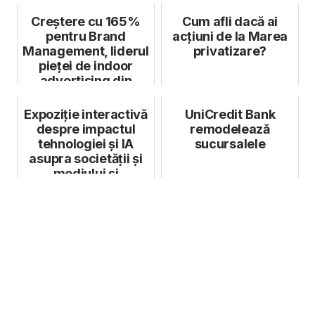
rețelelor Vodafo...
Creștere cu 165%
Cum afli dacă ai
pentru Brand
acțiuni de la Marea
Management, liderul
privatizare?
pieței de indoor
advertising din
România
Expoziție interactivă
UniCredit Bank
despre impactul
remodelează
tehnologiei și IA
sucursalele
asupra societății și
mediului și
stereotipur...