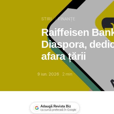
STIRI
FINANȚE
Raiffeisen Ban
Diaspora, dedic
afara țării
9 iun. 2026
2
min
Adaugă Revista Biz
ca sursă preferată în Google