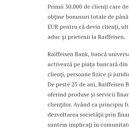
Primii 30.000 de clienți care d
obține bonusuri totale de până 
EUR pentru că devin clienți, ult
aduc și prietenii la Raiffeisen.
Raiffeisen Bank, bancă universal
activează pe piața bancară di
clienți, persoane fizice și juridi
De peste 25 de ani, Raiffeisen
oferind produse și servicii fin
clienților. Având ca principiu
dezvoltarea societății prin fin
suntem implicați în comunitate,