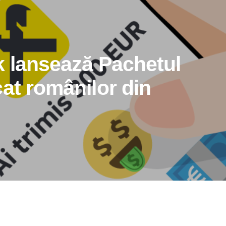
k lansează Pachetul
at românilor din