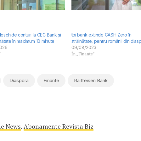
eschide conturi la CEC Bank și
tbi bank extinde CASH Zero în
inătate în maximum 10 minute
străinătate, pentru românii din dias
2026
09/08/2023
”
În „Finanțe”
Diaspora
Finante
Raiffeisen Bank
le News
.
Abonamente Revista Biz