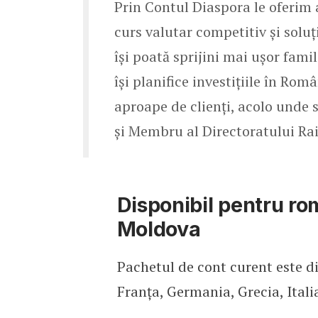
Prin Contul Diaspora le oferim a
curs valutar competitiv și soluț
își poată sprijini mai ușor famil
își planifice investițiile în Rom
aproape de clienți, acolo unde s
și Membru al Directoratului Ra
Disponibil pentru ro
Moldova
Pachetul de cont curent este di
Franța, Germania, Grecia, Itali