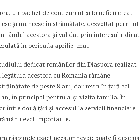
ra, un pachet de cont curent și beneficii creat
 Pachetul Diaspora, dedicat român
iesc și muncesc în străinătate, dezvoltat pornind
în rândul acestora și validat prin interesul ridicat
rulată în perioada aprilie–mai.
tudiului dedicat românilor din Diaspora realizat
că legătura acestora cu România rămâne
străinătate de peste 8 ani, dar revin în țară cel
an, în principal pentru a-și vizita familia. În
r între două țări și accesul la servicii financiare
e rămân nevoi importante.
ra răspunde exact acestor nevoi: poate fi deschis