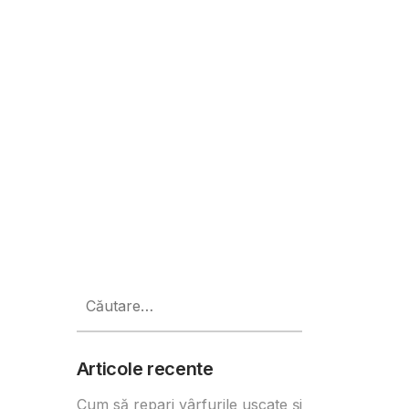
ilor din afara țării
Caută
după:
Articole recente
Cum să repari vârfurile uscate și