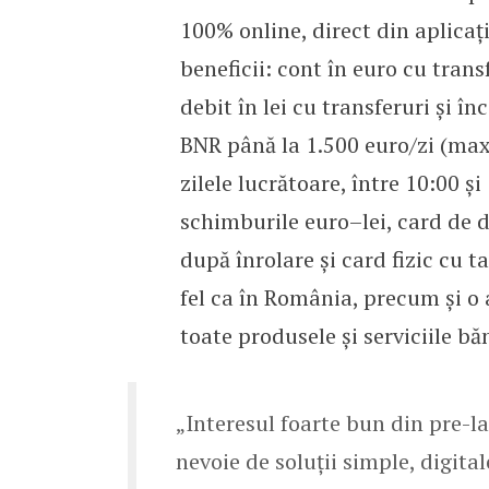
100% online, direct din aplica
beneficii: cont în euro cu transf
debit în lei cu transferuri și î
BNR până la 1.500 euro/zi (max
zilele lucrătoare, între 10:00 ș
schimburile euro–lei, card de de
după înrolare și card fizic cu ta
fel ca în România, precum și o a
toate produsele și serviciile băn
„Interesul foarte bun din pre-l
nevoie de soluții simple, digital