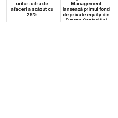
urilor: cifra de
Management
afaceri a scăzut cu
lansează primul fond
26%
de private equity din
Europa Centrală și
de Est ...