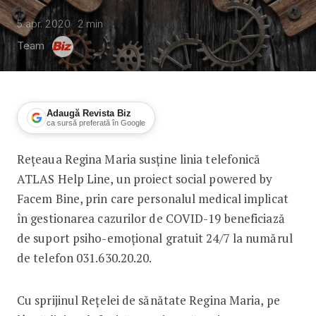
5 apr. 2020
2
min
Team
Adaugă Revista Biz
ca sursă preferată în Google
Rețeaua Regina Maria susține linia telefonică
Regina Maria și Atlas consiliază psiho
ATLAS Help Line, un proiect social powered by
Facem Bine, prin care personalul medical implicat
în gestionarea cazurilor de COVID-19 beneficiază
de suport psiho-emoțional gratuit 24/7 la numărul
de telefon 031.630.20.20.
Cu sprijinul Rețelei de sănătate Regina Maria, pe