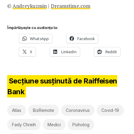
©
Andreykuzmin
|
Dreamstime.com
Împărtășește cu audiența ta:
WhatsApp
Facebook
X
LinkedIn
Reddit
Secțiune susținută de Raiffeisen
Bank
Atlas
BizRemote
Coronavirus
Covid-19
Fady Chreih
Medici
Psiholog