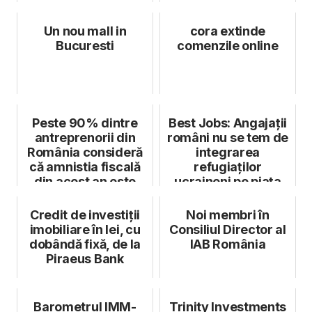
pentru reducerea
deficitu...
Un nou mall in
cora extinde
Bucuresti
comenzile online
Peste 90% dintre
Best Jobs: Angajații
antreprenorii din
români nu se tem de
România consideră
integrarea
că amnistia fiscală
refugiaților
din acest an este
ucraineni pe piața
nedreaptă
muncii din Român...
Credit de investiții
Noi membri în
imobiliare în lei, cu
Consiliul Director al
dobândă fixă, de la
IAB România
Piraeus Bank
Barometrul IMM-
Trinity Investments