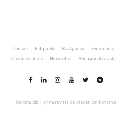
Contact
Echipa Biz
Biz Agency
Evenimente
Confidențialitate
Newsletter
Abonament revistă
Revista Biz - prima revista de afaceri din România