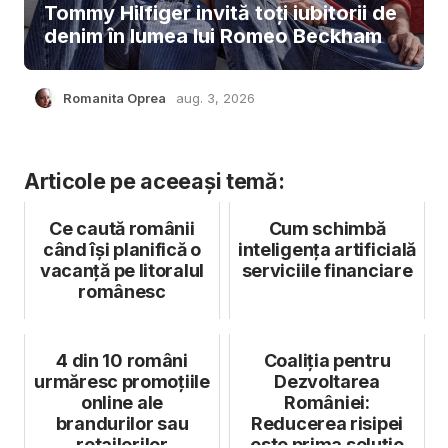
Tommy Hilfiger invită toți iubitorii de
denim în lumea lui Romeo Beckham
Romanita Oprea
aug. 3, 2026
Articole pe aceeași temă:
Ce caută românii
Cum schimbă
când își planifică o
inteligența artificială
vacanță pe litoralul
serviciile financiare
românesc
4 din 10 români
Coaliția pentru
urmăresc promoțiile
Dezvoltarea
online ale
României:
brandurilor sau
Reducerea risipei
retailerilor
este prima soluție