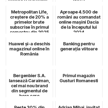
culturii și gastrono...
bursă
Metropolitan Life,
Aproape 4.500 de
creștere de 20% a
români au comandat
primelor brute
online mașini Dacia
subscrise în primul
de la începutul lui
semestru din 2025
2024
Huawei și-a deschis
Banking pentru
magazinul online în
generația viitoare
România
Bergenbier S.A.
Primul magazin
lansează Caraiman,
Gusturi Romanesti
cel mai nou brand
din segmentul de
bere core
Peste 30% din
Adrian Mihai, invitat