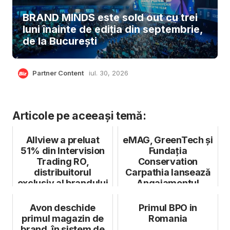
BRAND MINDS este sold out cu trei
luni înainte de ediția din septembrie,
de la București
Partner Content
iul. 30, 2026
Articole pe aceeași temă:
Allview a preluat
eMAG, GreenTech și
51% din Intervision
Fundația
Trading RO,
Conservation
distribuitorul
Carpathia lansează
exclusiv al brandului
Angajamentul
AKAI
pentru Mediu
Avon deschide
Primul BPO in
primul magazin de
Romania
brand, în sistem de