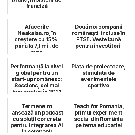
franciză
Afacerile
Două noi companii
Neakaisa.ro, în
românești, incluse în
creștere cu 15%,
FTSE. Veste bună
până la 7,1 mil. de
pentru investitori.
euro
Performanță la nivel
Piața de proiectoare,
global pentru un
stimulată de
start-up românesc:
evenimentele
Sessions, cel mai
sportive
bun produs în 2021
Termene.ro
Teach for Romania,
lansează un podcast
primul experiment
cu soluții concrete
social din România
pentru integrarea AI
pe tema educației
în companii