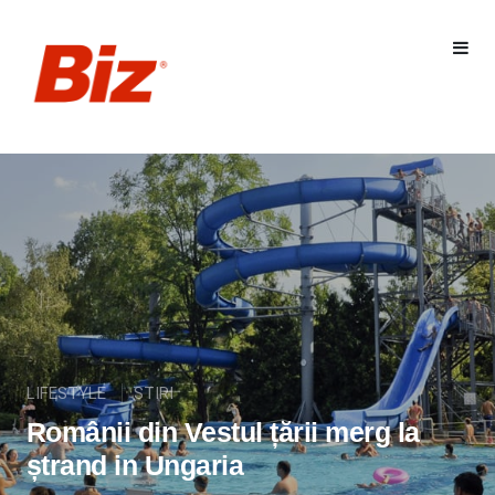
LIFESTYLE
STIRI
Românii din Vestul țării merg la
ștrand in Ungaria