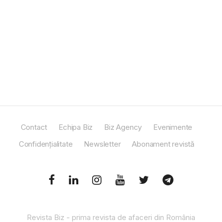
Contact
Echipa Biz
Biz Agency
Evenimente
Confidențialitate
Newsletter
Abonament revistă
Revista Biz - prima revista de afaceri din România