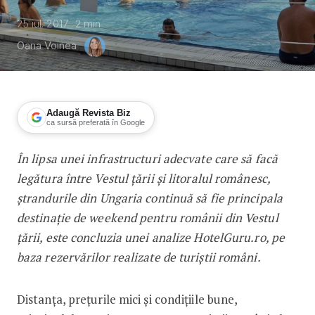
25 iul. 2017
2
min
Oana Voinea
Adaugă Revista Biz
ca sursă preferată în Google
În lipsa unei infrastructuri adecvate care să facă
Românii din Vestul țării merg la ștran
legătura între Vestul țării și litoralul românesc,
ștrandurile din Ungaria continuă să fie principala
destinație de weekend pentru românii din Vestul
țării, este concluzia unei analize HotelGuru.ro, pe
baza rezervărilor realizate de turiștii români.
Distanța, prețurile mici și condițiile bune,