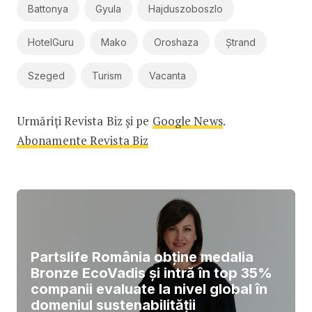
Battonya
Gyula
Hajduszoboszlo
HotelGuru
Mako
Oroshaza
Ștrand
Szeged
Turism
Vacanta
Urmăriți Revista Biz și pe
Google News
.
Abonamente Revista Biz
Partslife România obține medalia
Bronze EcoVadis și intră în top 35%
companii evaluate la nivel global în
domeniul sustenabilității