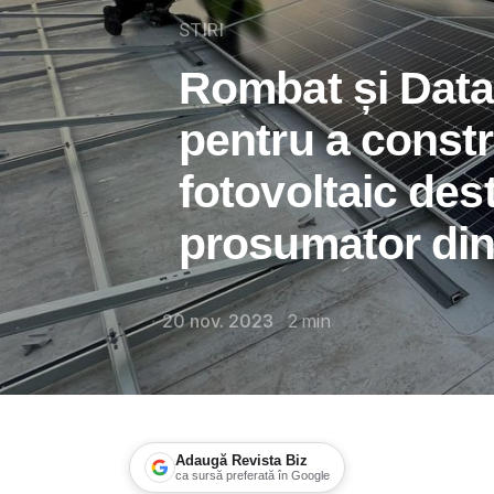
STIRI
Rombat și Data
pentru a constr
fotovoltaic des
prosumator din
20 nov. 2023
2
min
Adaugă Revista Biz
ca sursă preferată în Google