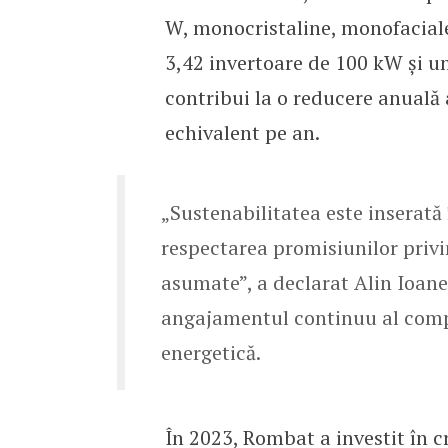
W, monocristaline, monofaciale
3,42 invertoare de 100 kW și un
contribui la o reducere anuală
echivalent pe an.
„Sustenabilitatea este inserat
respectarea promisiunilor priv
asumate”, a declarat Alin Ioane
angajamentul continuu al compan
energetică.
În 2023, Rombat a investit în c