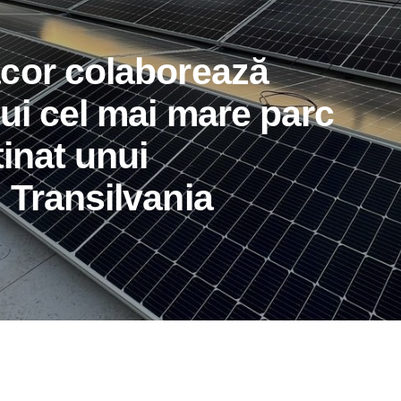
cor colaborează
ui cel mai mare parc
tinat unui
 Transilvania