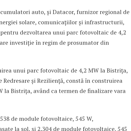
cumulatori auto, și Datacor, furnizor regional de
orează pentru a construi cel mai 
nergiei solare, comunicațiilor și infrastructurii,
 pentru dezvoltarea unui parc fotovoltaic de 4,2
re investiție în regim de prosumator din
irea unui parc fotovoltaic de 4,2 MW la Bistrița,
e Redresare și Reziliență, constă în construirea
 la Bistrița, având ca termen de finalizare vara
.538 de module fotovoltaice, 545 W,
sate la sol, și 2.304 de module fotovoltaice, 545