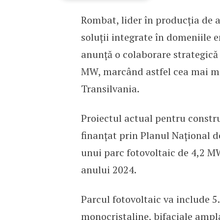
Rombat, lider în producția de a
Rombat și Datacor colab
soluții integrate în domeniile e
anunță o colaborare strategică
MW, marcând astfel cea mai ma
Transilvania.
Proiectul actual pentru constru
finanțat prin Planul Național d
unui parc fotovoltaic de 4,2 MW
anului 2024.
Parcul fotovoltaic va include 5
monocristaline, bifaciale ampla