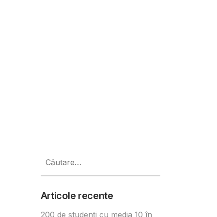
mare parc fotovoltaic destinat u
Caută
după:
Articole recente
200 de studenți cu media 10 în