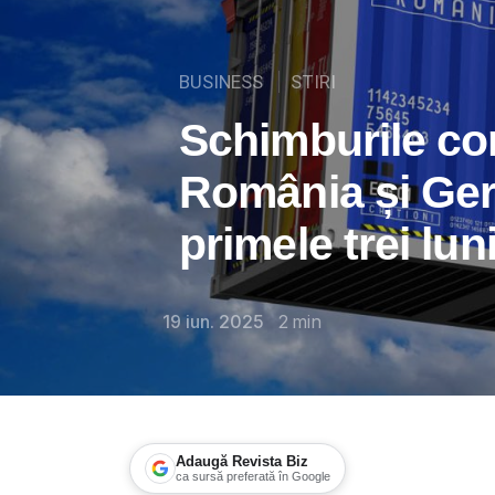
BUSINESS
STIRI
Schimburile co
România și Ger
primele trei lun
19 iun. 2025
2
min
Adaugă Revista Biz
ca sursă preferată în Google