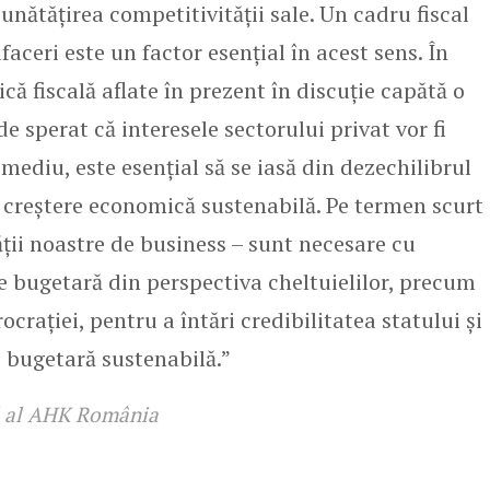
nătățirea competitivității sale. Un cadru fiscal
faceri este un factor esențial în acest sens. În
că fiscală aflate în prezent în discuție capătă o
 sperat că interesele sectorului privat vor fi
mediu, este esențial să se iasă din dezechilibrul
-o creștere economică sustenabilă. Pe termen scurt
ții noastre de business – sunt necesare cu
e bugetară din perspectiva cheltuielilor, precum
ocrației, pentru a întări credibilitatea statului și
 bugetară sustenabilă.”
al al AHK România