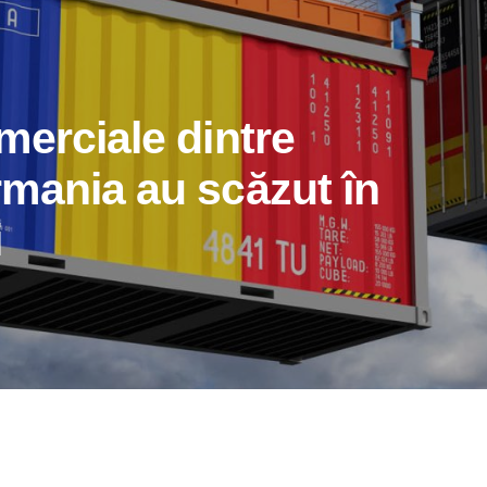
merciale dintre
mania au scăzut în
i