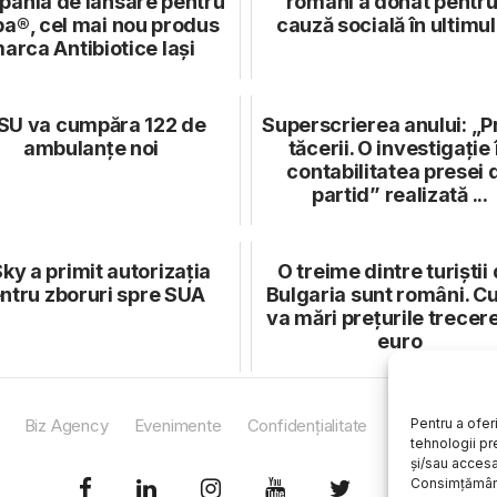
ania de lansare pentru
români a donat pentru
ba®, cel mai nou produs
cauză socială în ultimul
arca Antibiotice Iași
SU va cumpăra 122 de
Superscrierea anului: „P
ambulanțe noi
tăcerii. O investigație 
contabilitatea presei 
partid” realizată ...
ky a primit autorizația
O treime dintre turiștii 
ntru zboruri spre SUA
Bulgaria sunt români. Cu
va mări prețurile trecere
euro
Biz Agency
Evenimente
Confidențialitate
Newsletter
Pentru a ofer
tehnologii pr
și/sau accesa
Consimțământ