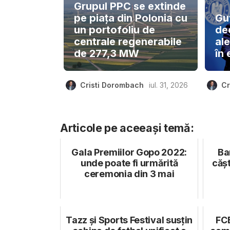
Grupul PPC se extinde
pe piața din Polonia cu
Gu
un portofoliu de
de
centrale regenerabile
ale
de 277,3 MW
în 
Cristi Dorombach
iul. 31, 2026
Cr
Articole pe aceeași temă:
Gala Premiilor Gopo 2022:
Ba
unde poate fi urmărită
cășt
ceremonia din 3 mai
Tazz și Sports Festival susțin
FC