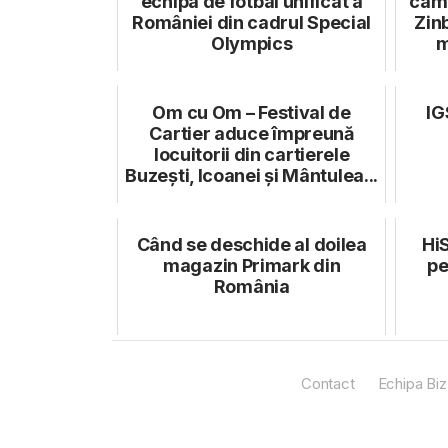
echipa de fotbal unificat a
camp
României din cadrul Special
Zin
Olympics
m
Om cu Om – Festival de
IG
Cartier aduce împreună
locuitorii din cartierele
Buzești, Icoanei și Mântulea...
Când se deschide al doilea
HiS
magazin Primark din
pe
România
Contact
Echipa Biz