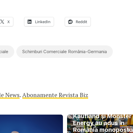
X
LinkedIn
Reddit
iale
Schimburi Comerciale România-Germania
le News
.
Abonamente Revista Biz
Kaufland și Monster
Energy au adus în
România monopostu