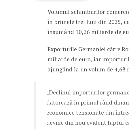
Volumul schimburilor comercia
Schimburile comerciale 
în primele trei luni din 2025, 
însumând 10,36 miliarde de e
Exporturile Germaniei către R
miliarde de euro, iar importur
ajungând la un volum de 4,68 m
„Declinul importurilor germane
datorează în primul rând dinam
economice tensionate din între
devine din nou evident faptul că