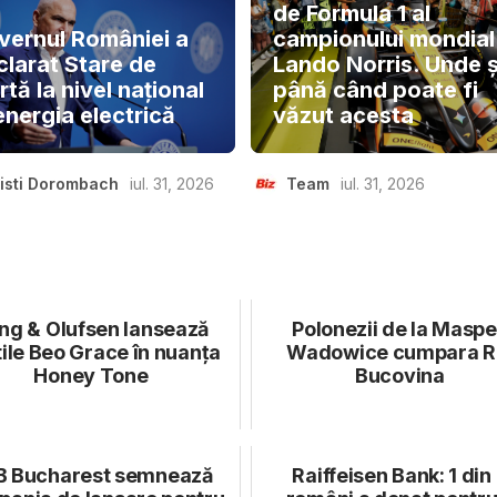
de Formula 1 al
vernul României a
campionului mondial
clarat Stare de
Lando Norris. Unde ș
rtă la nivel național
până când poate fi
energia electrică
văzut acesta
isti Dorombach
iul. 31, 2026
Team
iul. 31, 2026
ng & Olufsen lansează
Polonezii de la Masp
ile Beo Grace în nuanța
Wadowice cumpara R
Honey Tone
Bucovina
B Bucharest semnează
Raiffeisen Bank: 1 din