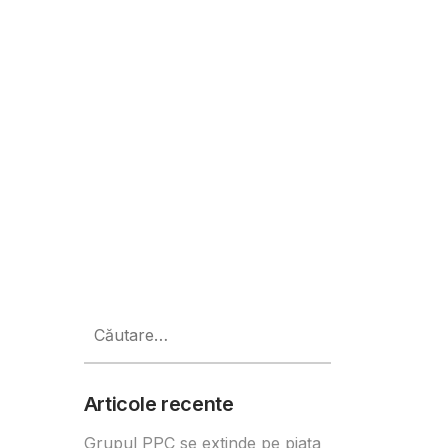
zut în primele trei luni
Caută
după:
Articole recente
Grupul PPC se extinde pe piața