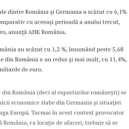
le dintre România și Germania a scăzut cu 6,1%
dintre România și Germania au scă
comparativ cu aceeași perioadă a anului trecut,
uro, anunță AHK România.
omânia au scăzut cu 1,2 %, însumând peste 5,68
ile din România s-au redus și mai mult, cu 11,4%,
iliarde de euro.
 din România (deci al exporturilor românești) se
icii economice slabe din Germania și situației
aga Europă. Tocmai în acest context provocator
 România, ca locație de afaceri, trebuie să se