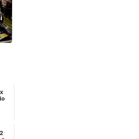
i
ex
io
 2