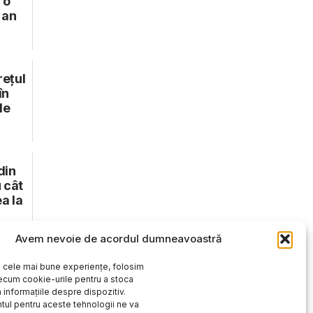
 o
 an
rețul
în
de
din
 cât
a la
Avem nevoie de acordul dumneavoastră
Abonament revistă
i cele mai bune experiențe, folosim
ecum cookie-urile pentru a stoca
 informațiile despre dispozitiv.
ul pentru aceste tehnologii ne va