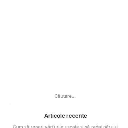
Caută
după:
Articole recente
Cum să repari vârfurile uscate și să redai părului