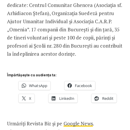
dedicate: Centrul Comunitar Ghencea (Asociația sf.
Arhidiacon Ștefan), Organizația Suedeză pentru
Ajutor Umanitar Individual și Asociația C.A.R.P.
„Omenia”. 17 companii din București și din țară, 35
de tineri voluntari și peste 100 de copii, părinți și
profesori ai Școlii nr. 280 din București au contribuit
la îndeplinirea acestor dorințe.
Împărtășește cu audiența ta:
WhatsApp
Facebook
X
LinkedIn
Reddit
Urmăriți Revista Biz și pe
Google News
.