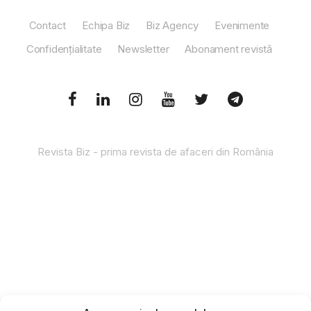
Contact
Echipa Biz
Biz Agency
Evenimente
Confidențialitate
Newsletter
Abonament revistă
Revista Biz - prima revista de afaceri din România