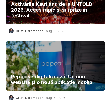
Activările Kaufland de la UNTOLD
2026. Acces rapid și surprize în
festival
Cristi Dorombach
aug. 6, 2026
Pepco se digitalizează. Un nou
website și o nouă aplicație mobila
Cristi Dorombach
aug. 6, 2026