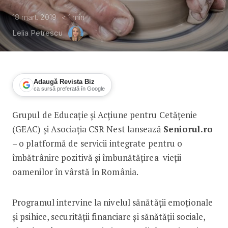
18 mart. 2019
< 1
min
Lelia Petrescu
Adaugă Revista Biz
ca sursă preferată în Google
Grupul de Educație și Acțiune pentru Cetățenie
Seniorul.ro. Pentru o îmbătrânire act
(GEAC) și Asociația CSR Nest lansează
Seniorul.ro
– o platformă de servicii integrate pentru o
îmbătrânire pozitivă și îmbunătățirea vieții
oamenilor în vârstă în România.
Programul intervine la nivelul sănătății emoționale
și psihice, securității financiare și sănătății sociale,