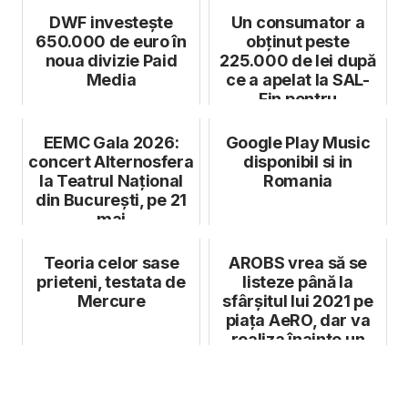
DWF investește
Un consumator a
650.000 de euro în
obținut peste
noua divizie Paid
225.000 de lei după
Media
ce a apelat la SAL-
Fin pentru
rezolvarea unui liti...
EEMC Gala 2026:
Google Play Music
concert Alternosfera
disponibil si in
la Teatrul Național
Romania
din București, pe 21
mai
Teoria celor sase
AROBS vrea să se
prieteni, testata de
listeze până la
Mercure
sfârșitul lui 2021 pe
piața AeRO, dar va
realiza înainte un
plasame...