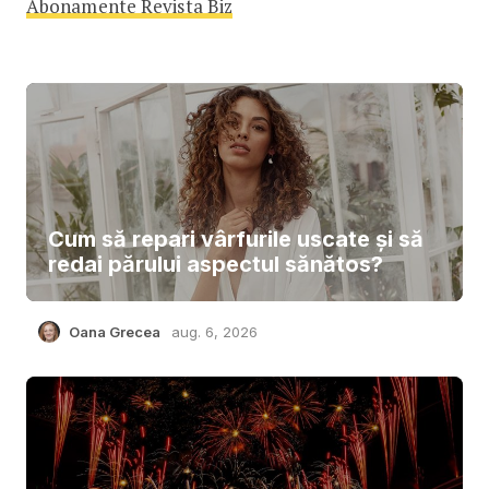
Abonamente Revista Biz
Cum să repari vârfurile uscate și să
redai părului aspectul sănătos?
Oana Grecea
aug. 6, 2026