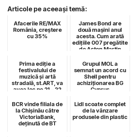
Articole pe aceeași temă:
Afacerile RE/MAX
James Bond are
România, creștere
două mașini anul
cu 35%
acesta. Cum arată
edițiile 007 pregătite
de Aston Martin
Prima ediție a
Grupul MOL a
festivalului de
semnat un acord cu
muzică și artă
Shell pentru
stradală, st.ART, va
achiziționarea BG
avea loc pe 21 – 22
Cyprus
mai
BCR vinde filiala de
Lidl scoate complet
la Chișinău către
de la vânzare
VictoriaBank,
produsele din plastic
deținută de BT