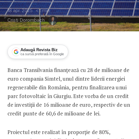
18 apr. 2025
< 1
min
Cristi Dorombach
Adaugă Revista Biz
ca sursă preferată în Google
Banca Transilvania finanțează cu 28 de milioane de
Simtel primește o finanțare de 28 mil.
euro compania Simtel, unul dintre liderii energiei
regenerabile din România, pentru finalizarea unui
parc fotovoltaic în Giurgiu. Este vorba de un credit
de investiții de 16 milioane de euro, respectiv de un
credit punte de 60,6 de milioane de lei.
Proiectul este realizat în proporție de 80%,