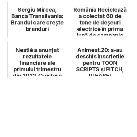
adaptarea
Sergiu Mircea,
România Reciclează
Banca Transilvania:
a colectat 60 de
Brandul care crește
tone de deșeuri
branduri
electrice în prima
lună de campanie
Nestlé a anunțat
Animest.20: s-au
rezultatele
deschis înscrierile
financiare ale
pentru TOON
primului trimestru
SCRIPTS și PITCH,
din 2022. Creștere
PLEASE!
de 7,6%