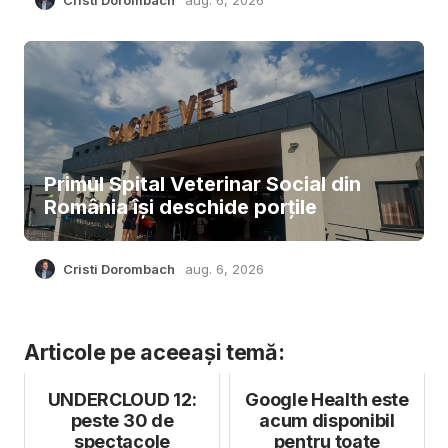
Primul Spital Veterinar Social din
România își deschide porțile
Cristi Dorombach
aug. 6, 2026
Articole pe aceeași temă:
UNDERCLOUD 12:
Google Health este
peste 30 de
acum disponibil
spectacole
pentru toate