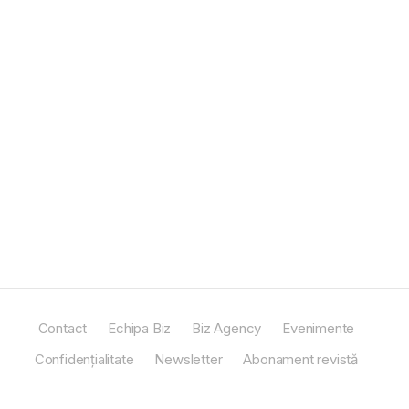
Contact
Echipa Biz
Biz Agency
Evenimente
Confidențialitate
Newsletter
Abonament revistă