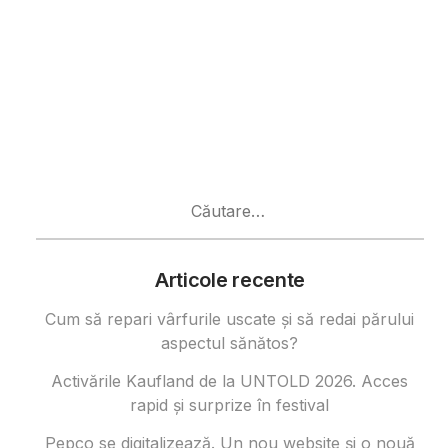
Caută
după:
Articole recente
Cum să repari vârfurile uscate și să redai părului
aspectul sănătos?
Activările Kaufland de la UNTOLD 2026. Acces
rapid și surprize în festival
Pepco se digitalizează. Un nou website și o nouă