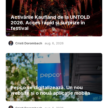
Activările Kaufland de la UNTOLD
2026. Acces rapid și surprize în
festival
Cristi Dorombach
aug. 6, 2026
Pepco se digitalizează. Un nou
website și o nouă aplicație mobila
Cristi Dorombach
aug. 6, 2026