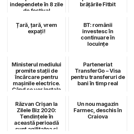
independete în 8 zile
brățările Fitbit
de festival
Țară, țară, vrem
BT: românii
expați!
investesc în
continuare în
locuințe
Ministerul mediului
Parteneriat
promite stații de
TransferGo – Visa
încărcare pentru
pentru transferuri de
mașinile electrice.
bani în timp real
Când se vor instala
acest...
Răzvan Crișan la
Un nou magazin
Zilele Biz 2020:
Farmec, deschis în
Tendințele în
Craiova
această perioadă
sunt agilitatea și