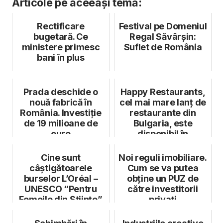
Articole pe aceeași temă:
Rectificare
Festival pe Domeniul
bugetară. Ce
Regal Săvârșin:
ministere primesc
Suflet de România
bani în plus
Prada deschide o
Happy Restaurants,
nouă fabrică în
cel mai mare lanț de
România. Investiție
restaurante din
de 19 milioane de
Bulgaria, este
euro
disponibil în
București prin ...
Cine sunt
Noi reguli imobiliare.
câștigătoarele
Cum se va putea
burselor L’Oréal –
obține un PUZ de
UNESCO “Pentru
către investitorii
Femeile din Științe”
privați