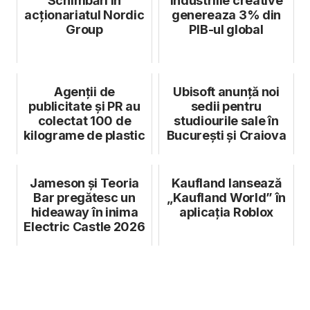
Schimbări în
Industriile creative
acționariatul Nordic
genereaza 3% din
Group
PIB-ul global
Agenții de
Ubisoft anunță noi
publicitate și PR au
sedii pentru
colectat 100 de
studiourile sale în
kilograme de plastic
București și Craiova
Jameson și Teoria
Kaufland lansează
Bar pregătesc un
„Kaufland World” în
hideaway în inima
aplicația Roblox
Electric Castle 2026