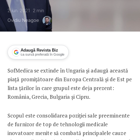
2 iun. 2021
2
min
Ovidiu Neagoe
Adaugă Revista Biz
ca sursă preferată în Google
SofMedica se extinde în Ungaria și adaugă această
SoftMedica se extinde în Ungaria
piață promițătoare din Europa Centrală și de Est pe
lista țărilor în care grupul este deja prezent:
România, Grecia, Bulgaria și Cipru.
Scopul este consolidarea poziției sale preeminente
de furnizor de top de tehnologii medicale
inovatoare menite să combată principalele cauze