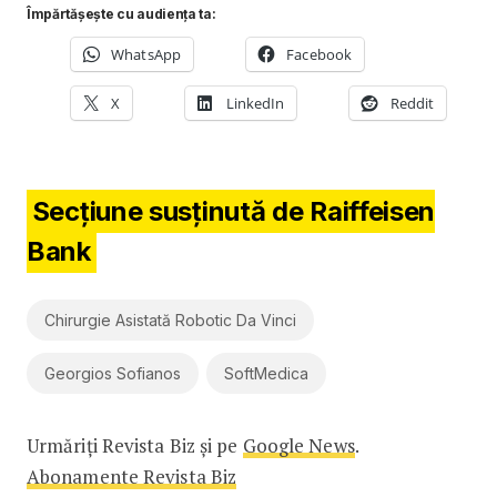
Împărtășește cu audiența ta:
WhatsApp
Facebook
X
LinkedIn
Reddit
Secțiune susținută de Raiffeisen
Bank
Chirurgie Asistată Robotic Da Vinci
Georgios Sofianos
SoftMedica
Urmăriți Revista Biz și pe
Google News
.
Abonamente Revista Biz