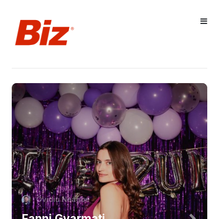
Ovidiu Neagoe
Fanni Gyarmati,