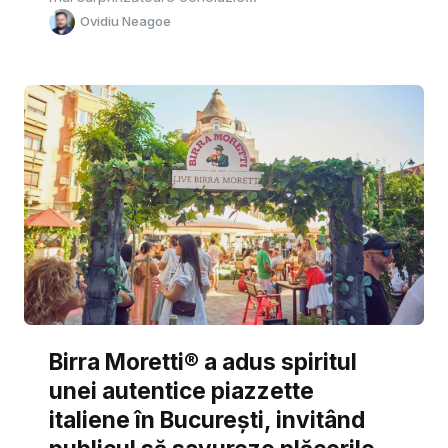
Ovidiu Neagoe
Birra Moretti® a adus spiritul
unei autentice piazzette
italiene în București, invitând