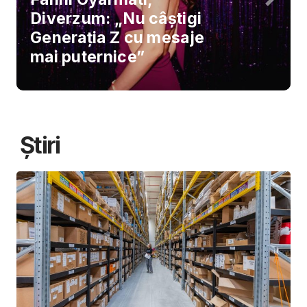
Diverzum: „Nu câștigi
Generația Z cu mesaje
mai puternice”
Știri