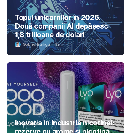
Topul unicornilor în 2026.
Două companii AI depășesc
1,8 trilioane de dolari
Gabriel Barliga
3
min
Inovația în industria nicotinei:
rezerve cu arome și nicotină,