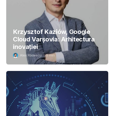
Krzysztof Kaziów, Google
Cloud Varșovia: Arhitectura
inovaţiei
Alex Rădescu
5
min