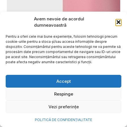
Avem nevoie de acordul
dumneavoastră
Pentru a oferi cele mai bune experiențe, folosim tehnologii precum
cookie-urile pentru a stoca și/sau accesa informațiile despre
dispozitiv. Consimțământul pentru aceste tehnologii ne va permite să
procesăm date precum comportamentul de navigare sau ID-uri unice
pe acest site. Neconsimțământul sau retragerea consimțământului
poate afecta negativ anumite caracteristici și funcții.
Cum transformi cele mai
Accept
frumoase amintiri ale verii într-
o bijuterie Pandora pe care o
Respinge
porți zi de zi
Vezi preferințe
Vara este, pentru mulți dintre noi, anotimpul în care
se întâmplă cele mai importante lucruri. Plecăm în
POLITICĂ DE CONFIDENȚIALITATE