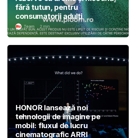
fără tutun, pentru
consumatorii adulți
Team
2
min
HONOR lansează noi
tehnologii de imagine pe
mobil: fluxul de lucru
cinematografic ARRI