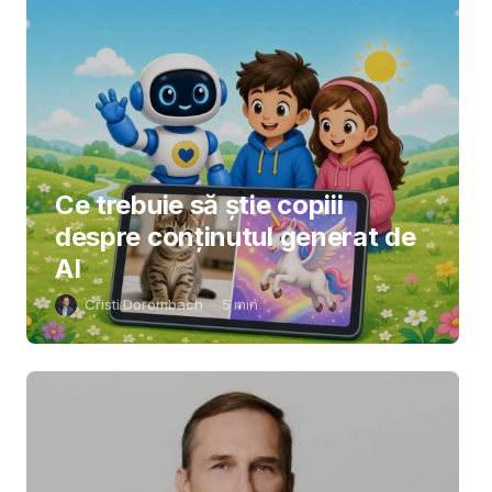
Ce trebuie să știe copiii
despre conținutul generat de
AI
Cristi Dorombach
5
min