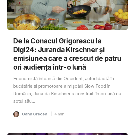
De la Conacul Grigorescu la
Digi24: Juranda Kirschner și
emisiunea care a crescut de patru
ori audiența într-o lună
Economistă întoarsă din Occident, autodidactă în
bucătărie și promotoare a mișcării Slow Food în
România, Juranda Kirschner a construit, împreună cu
soțul său...
Oana Grecea
4
min