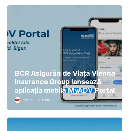
BCR Asigurări de Viață Vienna
Insurance Group lansează
aplicația mobilă MyADV Portal
Team
< 1
min