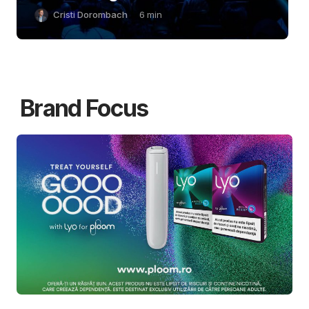
Cristi Dorombach
6
min
Brand Focus