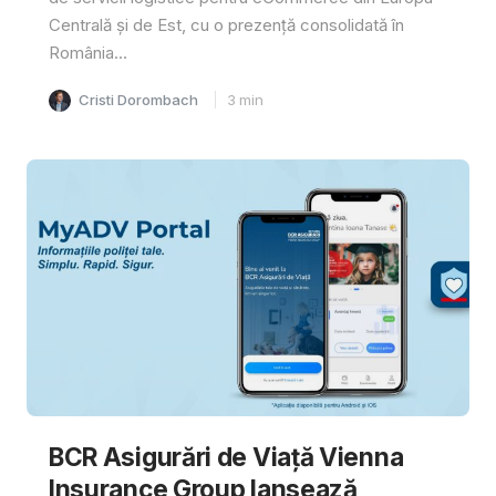
Centrală și de Est, cu o prezență consolidată în
România...
Cristi Dorombach
3
min
BCR Asigurări de Viață Vienna
Insurance Group lansează