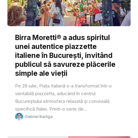
Birra Moretti® a adus spiritul
unei autentice piazzette
italiene în București, invitând
publicul să savureze plăcerile
simple ale vieții
Pe 26 iulie, Piața Italiană s-a transformat într-o
veritabilă piazzetta, aducând în centrul
Bucureștiului atmosfera relaxată și convivială
specifică Italiei. Printr-o serie de...
Gabriel Barliga