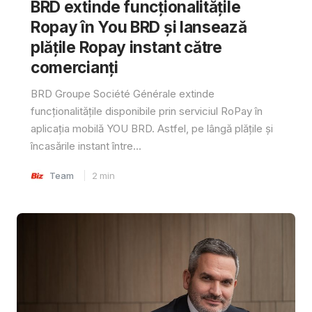
BRD extinde funcționalitățile
Ropay în You BRD și lansează
plățile Ropay instant către
comercianți
BRD Groupe Société Générale extinde
funcționalitățile disponibile prin serviciul RoPay în
aplicația mobilă YOU BRD. Astfel, pe lângă plățile și
încasările instant între...
Team
2
min