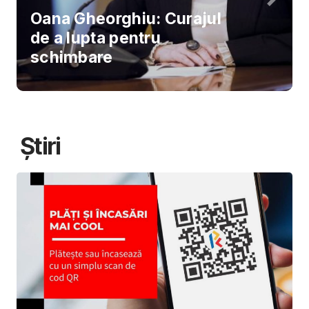
Oana Gheorghiu: Curajul
de a lupta pentru
schimbare
Știri