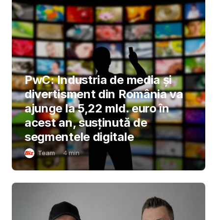
PwC: Industria de media și
divertisment din România va
ajunge la 5,22 mld. euro în
acest an, susținută de
segmentele digitale
Team
4
min