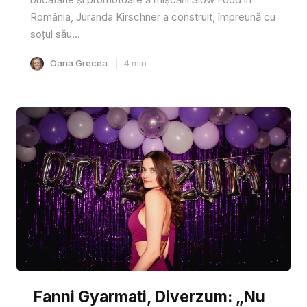
România, Juranda Kirschner a construit, împreună cu
soțul său...
Oana Grecea
4
min
Fanni Gyarmati, Diverzum: „Nu