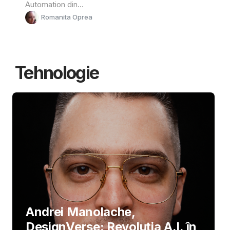
Automation din...
Romanita Oprea
Tehnologie
Andrei Manolache,
DesignVerse: Revoluția A.I. în