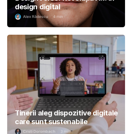
design digital
Alex Rădescu
4
min
Tinerii aleg dispozitive digitale
care sunt sustenabile
Cristi Dorombach
3
min