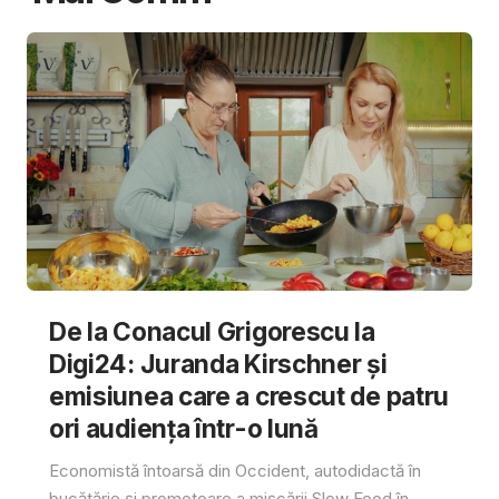
De la Conacul Grigorescu la
Digi24: Juranda Kirschner și
emisiunea care a crescut de patru
ori audiența într-o lună
Economistă întoarsă din Occident, autodidactă în
bucătărie și promotoare a mișcării Slow Food în