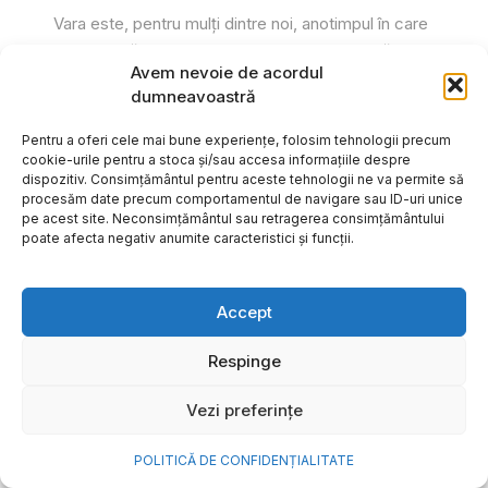
Vara este, pentru mulți dintre noi, anotimpul în care
se întâmplă cele mai importante lucruri. Plecăm în
Avem nevoie de acordul
vacanțe pe care le planificăm luni...
dumneavoastră
Cristiana Todiresei
Pentru a oferi cele mai bune experiențe, folosim tehnologii precum
cookie-urile pentru a stoca și/sau accesa informațiile despre
dispozitiv. Consimțământul pentru aceste tehnologii ne va permite să
procesăm date precum comportamentul de navigare sau ID-uri unice
pe acest site. Neconsimțământul sau retragerea consimțământului
poate afecta negativ anumite caracteristici și funcții.
Accept
Respinge
Vezi preferințe
POLITICĂ DE CONFIDENȚIALITATE
NOVA Power & Gas: un program