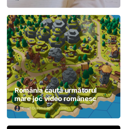
România caută următorul
mare joc video românesc
Cristi Dorombach
3
min