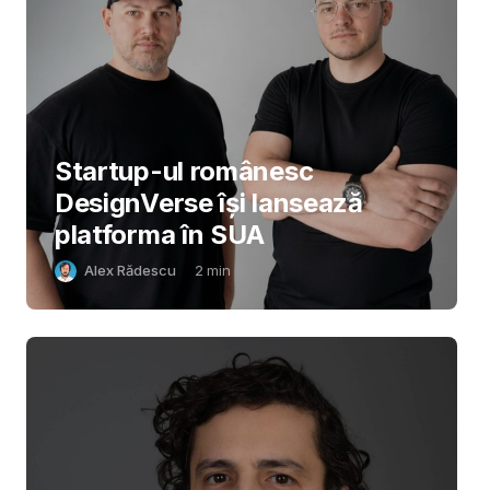
Startup-ul românesc
DesignVerse își lansează
platforma în SUA
Alex Rădescu
2
min