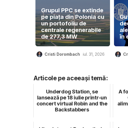
Grupul PPC se extinde
pe piața din Polonia cu
Gu
un portofoliu de
de
centrale regenerabile
ale
de 277,3 MW
în 
Cristi Dorombach
iul. 31, 2026
Cr
Articole pe aceeași temă:
Underdog Station, se
A fo
lansează pe 18 iulie printr-un
concert virtual Robin and the
alim
Backstabbers