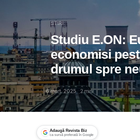
STIRI
Studiu E.ON: E
economisi peste
drumul spre neu
6 mart. 2025
2
min
Adaugă Revista Biz
ca sursă preferată în Google