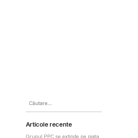
ro în drumul spre neutralitatea c
Caută
după:
Articole recente
Grupul PPC se extinde pe piața