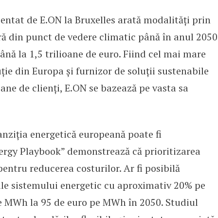
entat de E.ON la Bruxelles arată modalități prin
e economisi peste 1 trilion de eu
ă din punct de vedere climatic până în anul 2050
ână la 1,5 trilioane de euro. Fiind cel mai mare
ție din Europa și furnizor de soluții sustenabile
ane de clienți, E.ON se bazează pe vasta sa
anziția energetică europeană poate fi
nergy Playbook” demonstrează că prioritizarea
entru reducerea costurilor. Ar fi posibilă
 ale sistemului energetic cu aproximativ 20% pe
pe MWh la 95 de euro pe MWh în 2050. Studiul