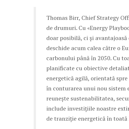
Thomas Birr, Chief Strategy Off
de drumuri. Cu «Energy Playboo
doar posibilă, ci și avantajoa
deschide acum calea către o Eur
carbonului până în 2050. Cu toa
planificate cu obiective detalia
energetică agilă, orientată spr
în conturarea unui nou sistem 
reunește sustenabilitatea, secur
include investițiile noastre ext
de tranziție energetică în toat