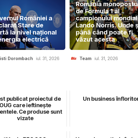
România monopostu
de Formula 1 al
vernul României a
campionului mondial
clarat Stare de
Lando Norris. Unde ș
rtă la nivel național
până când poate fi
energia electrică
văzut acesta
isti Dorombach
iul. 31, 2026
Team
iul. 31, 2026
st publicat proiectul de
Un business înflorito
OUG care ieftinește
entele. Ce produse sunt
vizate