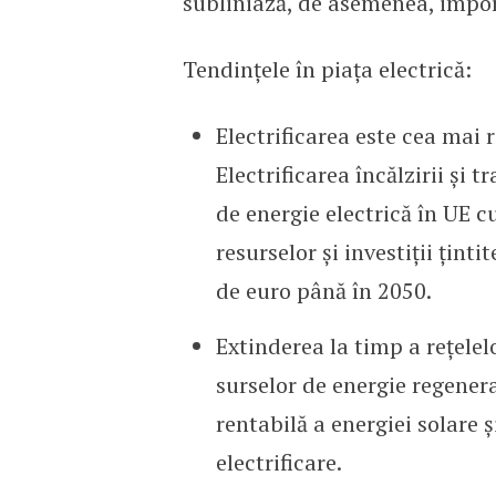
subliniază, de asemenea, import
Tendințele în piața electrică:
Electrificarea este cea mai 
Electrificarea încălzirii și 
de energie electrică în UE c
resurselor și investiții ținti
de euro până în 2050.
Extinderea la timp a rețelel
surselor de energie regener
rentabilă a energiei solare ș
electrificare.