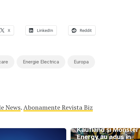
X
LinkedIn
Reddit
care
Energie Electrica
Europa
le News
.
Abonamente Revista Biz
Kaufland și Monster
Energy au adus în