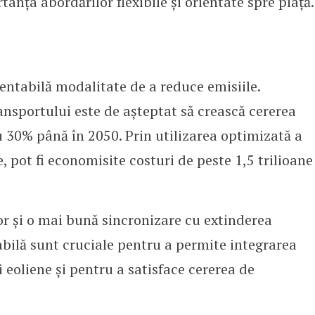
anța abordărilor flexibile și orientate spre piață.
rentabilă modalitate de a reduce emisiile.
transportului este de așteptat să crească cererea
u 30% până în 2050. Prin utilizarea optimizată a
te, pot fi economisite costuri de peste 1,5 trilioane
or și o mai bună sincronizare cu extinderea
abilă sunt cruciale pentru a permite integrarea
i eoliene și pentru a satisface cererea de