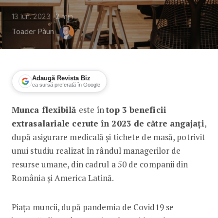
13 iun. 2023
2
min
Toader Păun
Adaugă Revista Biz
ca sursă preferată în Google
Munca flexibilă
este
în
top 3 beneficii
STUDIU: Munca flexibilă, în top 3 bene
extrasalariale cerute în 2023 de către angajați
,
după asigurare medicală și tichete de masă, potrivit
unui studiu realizat în rândul managerilor de
resurse umane, din cadrul a 50 de companii din
România și America Latină.
Piața muncii, după pandemia de Covid19 se