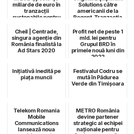
miliarde de euro în
Solutions către
tranzacții
americanii de la
sustenabile pentru
Regent. Tranzacția
companii
implică și ...
Cheil | Centrade,
Profit net de peste 1
singura agenție din
mld. lei pentru
România finalistă la
Grupul BRD în
Ad Stars 2020
primele nouă luni din
2022
Inițiativă inedită pe
Festivalul Codru se
piața muncii
mută în Pădurea
Verde din Timișoara
Telekom Romania
METRO România
Mobile
devine partener
Communications
strategic al echipei
lansează noua
naționale pentru