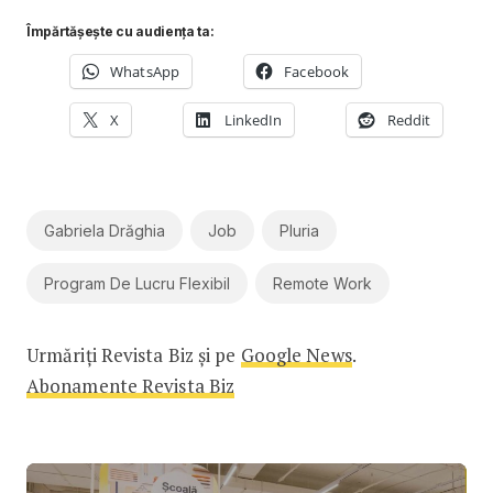
Împărtășește cu audiența ta:
WhatsApp
Facebook
X
LinkedIn
Reddit
Gabriela Drăghia
Job
Pluria
Program De Lucru Flexibil
Remote Work
Urmăriți Revista Biz și pe
Google News
.
Abonamente Revista Biz