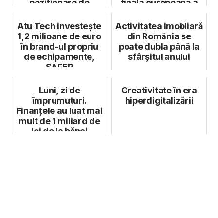
poziționare de
finala europeană a
brand: "Mobil așa
competiției B...
cum vrei. Simpl...
Atu Tech investește
Activitatea imobliară
1,2 milioane de euro
din România se
în brand-ul propriu
poate dubla până la
de echipamente,
sfârșitul anului
SAFER
Luni, zi de
Creativitate în era
împrumuturi.
hiperdigitalizării
Finanțele au luat mai
mult de 1 miliard de
lei de la bănci