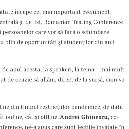
mătate începe cel mai important eveniment
nologii din testing și software, 
Centrală și de Est, Romanian Testing Conference
 și persoanelor care vor să facă o schimbare
 plin de oportunități și studenților din anii
 de anul acesta, la speakeri, la tema – mai mult
at de ocazie să aflăm, direct de la sursă, cum va
ine din timpul restricțiilor pandemice, de data
 online, cât și offline.
Andrei Ghinescu
, co-
erence, ne-a spus care sunt lecțiile învățate în