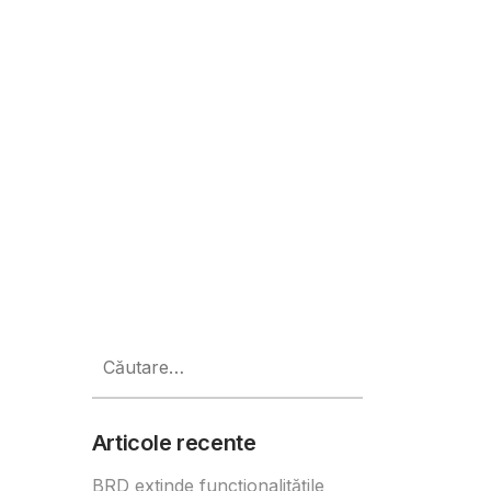
prezentate la Romanian Testing Co
Caută
după:
Articole recente
BRD extinde funcționalitățile