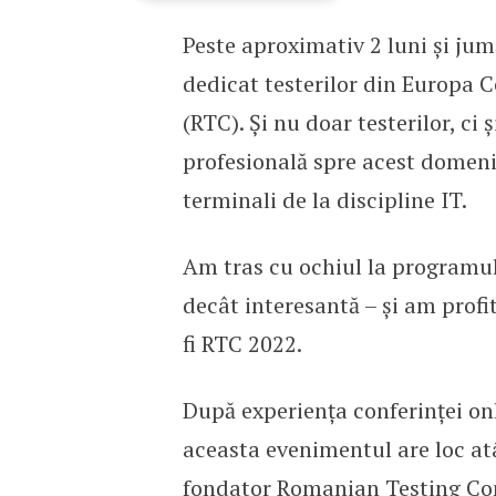
Peste aproximativ 2 luni și ju
Ultimele trenduri și teh
dedicat testerilor din Europa 
(RTC). Și nu doar testerilor, ci
profesională spre acest domeniu
terminali de la discipline IT.
Am tras cu ochiul la programul
decât interesantă – și am profit
fi RTC 2022.
După experiența conferinței onl
aceasta evenimentul are loc atât
fondator Romanian Testing Conf