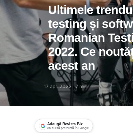
Ultimele trendur
testing și softw
Romanian Test
2022. Ce noutăț
acest an
17 apr. 2022
7
min
Adaugă Revista Biz
ca sursă preferată în Google