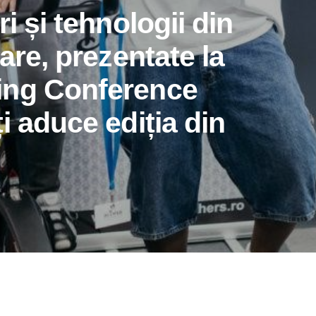
i și tehnologii din
are, prezentate la
ing Conference
i aduce ediția din