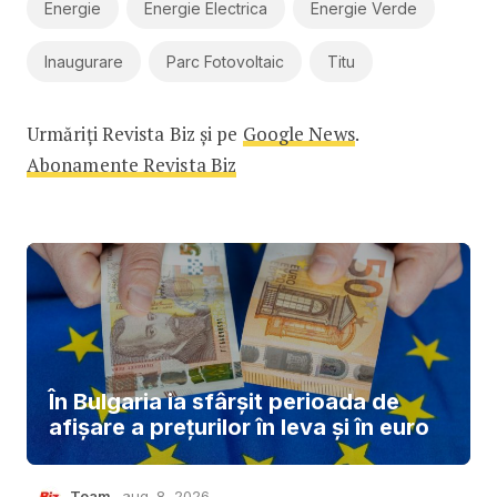
Energie
Energie Electrica
Energie Verde
Inaugurare
Parc Fotovoltaic
Titu
Urmăriți Revista Biz și pe
Google News
.
Abonamente Revista Biz
În Bulgaria ia sfârşit perioada de
afișare a prețurilor în ​​leva și în euro
Team
aug. 8, 2026