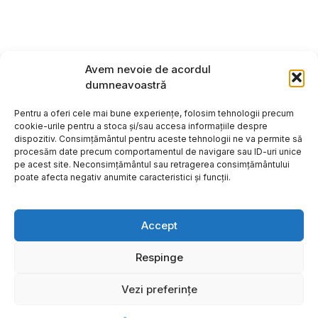
Avem nevoie de acordul
dumneavoastră
Pentru a oferi cele mai bune experiențe, folosim tehnologii precum
cookie-urile pentru a stoca și/sau accesa informațiile despre
dispozitiv. Consimțământul pentru aceste tehnologii ne va permite să
procesăm date precum comportamentul de navigare sau ID-uri unice
pe acest site. Neconsimțământul sau retragerea consimțământului
poate afecta negativ anumite caracteristici și funcții.
Accept
Respinge
Copyright ©2026
Hosting:
Vezi preferințe