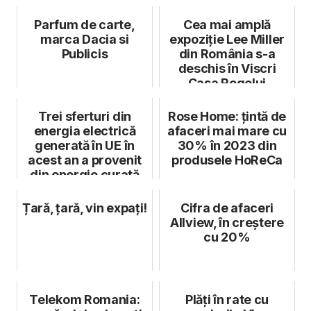
Monetization Officer
Parfum de carte,
Cea mai amplă
marca Dacia si
expoziție Lee Miller
Publicis
din România s-a
deschis în Viscri
Casa Regelui
Charles al III-lea
Trei sferturi din
Rose Home: țintă de
energia electrică
afaceri mai mare cu
generată în UE în
30% în 2023 din
acest an a provenit
produsele HoReCa
din energie curată
Țară, țară, vin expați!
Cifra de afaceri
Allview, în creștere
cu 20%
Telekom Romania:
Plăți în rate cu