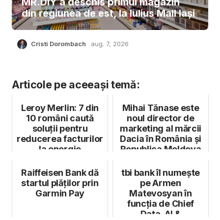
MR.DIY a deschis primul magazin
din regiunea de est, la Iulius Mall Iași
Cristi Dorombach
aug. 7, 2026
Articole pe aceeași temă:
Leroy Merlin: 7 din
Mihai Tănase este
10 români caută
noul director de
soluții pentru
marketing al mărcii
reducerea facturilor
Dacia în România și
la energie
Republica Moldova
Raiffeisen Bank dă
tbi bank îl numește
startul plăților prin
pe Armen
Garmin Pay
Matevosyan în
funcția de Chief
Data, AI &