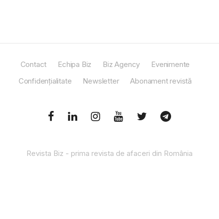
Contact
Echipa Biz
Biz Agency
Evenimente
Confidențialitate
Newsletter
Abonament revistă
Revista Biz - prima revista de afaceri din România