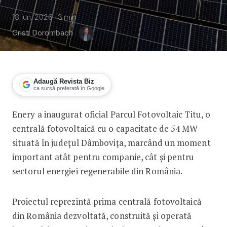
18 iun. 2026
3
min
Cristi Dorombach
Adaugă Revista Biz
ca sursă preferată în Google
Enery a inaugurat oficial Parcul Fotovoltaic Titu, o
Un nou parc fotovoltaic în România l
centrală fotovoltaică cu o capacitate de 54 MW
situată în județul Dâmbovița, marcând un moment
important atât pentru companie, cât și pentru
sectorul energiei regenerabile din România.
Proiectul reprezintă prima centrală fotovoltaică
din România dezvoltată, construită și operată