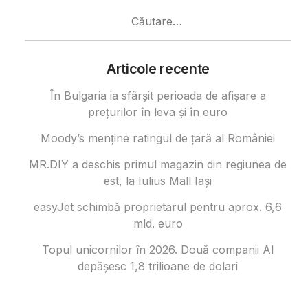
Caută
după:
Articole recente
În Bulgaria ia sfârşit perioada de afișare a
prețurilor în ​​leva și în euro
Moody’s menține ratingul de țară al României
MR.DIY a deschis primul magazin din regiunea de
est, la Iulius Mall Iași
easyJet schimbă proprietarul pentru aprox. 6,6
mld. euro
Topul unicornilor în 2026. Două companii AI
depășesc 1,8 trilioane de dolari