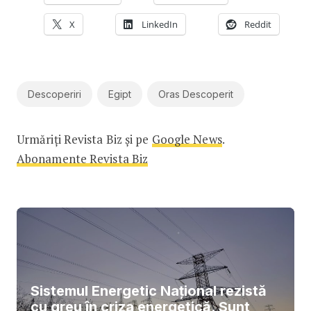
X
LinkedIn
Reddit
Descoperiri
Egipt
Oras Descoperit
Urmăriți Revista Biz și pe
Google News
.
Abonamente Revista Biz
Sistemul Energetic Național rezistă
cu greu în criza energetică. Sunt