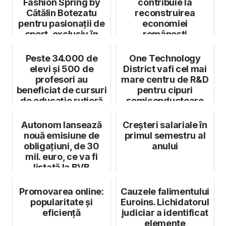
Fashion Spring by
contribuie la
Cătălin Botezatu
reconstruirea
pentru pasionații de
economiei
sport, exclusiv în
românești
magazinele...
Peste 34.000 de
One Technology
elevi și 500 de
District vafi cel mai
profesori au
mare centru de R&D
beneficiat de cursuri
pentru cipuri
de educație rutieră
semiconductoare
și prim-ajuto...
din sud-estul ...
Autonom lansează
Creșteri salariale în
nouă emisiune de
primul semestru al
obligațiuni, de 30
anului
mil. euro, ce va fi
listată la BVB
Promovarea online:
Cauzele falimentului
popularitate și
Euroins. Lichidatorul
eficiență
judiciar a identificat
elemente