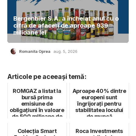
Bergenbier S.A. a încheiat anul cu o
cifră de afaceri de aproape 939
milioane lei
Romanita Oprea
aug. 5, 2026
Articole pe aceeași temă:
ROMGAZ a listat la
Aproape 40% dintre
bursă prima
europeni sunt
emisiune de
îngrijorați pentru
obligațiuni în valoare
stabilitatea locului
de 500 milioane de
de muncă
euro
Colecția Smart
Roca Investments