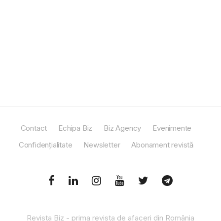
Contact
Echipa Biz
Biz Agency
Evenimente
Confidențialitate
Newsletter
Abonament revistă
Revista Biz - prima revista de afaceri din România