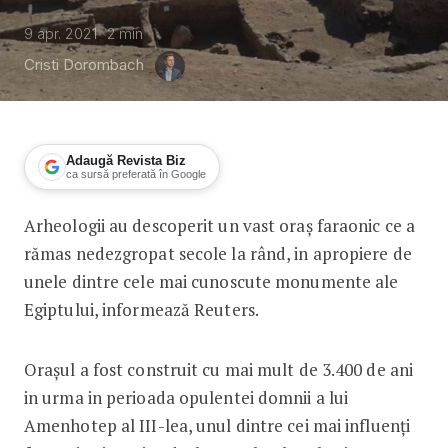
9 apr. 2021
2
min
Cristi Dorombach
Adaugă Revista Biz
ca sursă preferată în Google
Arheologii au descoperit un vast oraș faraonic ce a
Un oraș antic a fost descoperit în Egi
rămas nedezgropat secole la rând, in apropiere de
unele dintre cele mai cunoscute monumente ale
Egiptului, informează Reuters.
Orașul a fost construit cu mai mult de 3.400 de ani
in urma in perioada opulentei domnii a lui
Amenhotep al III-lea, unul dintre cei mai influenți