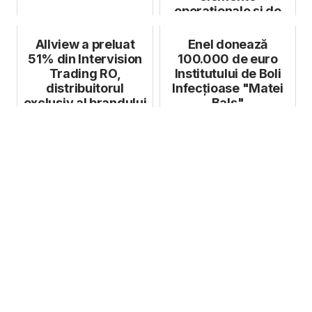
operaționale și de
gestiu...
Allview a preluat
Enel donează
51% din Intervision
100.000 de euro
Trading RO,
Institutului de Boli
distribuitorul
Infecțioase "Matei
exclusiv al brandului
Balș"
AKAI