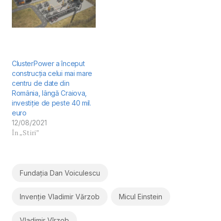
ClusterPower a început
construcția celui mai mare
centru de date din
România, lângă Craiova,
investiție de peste 40 mil.
euro
12/08/2021
În „Stiri”
Fundația Dan Voiculescu
Invenție Vladimir Vărzob
Micul Einstein
Vladimir Vîrzob