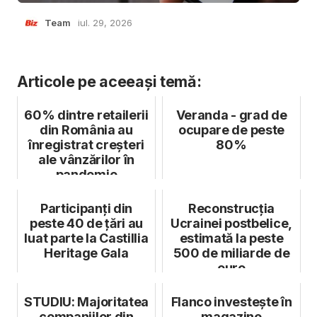
Team
iul. 29, 2026
Articole pe aceeași temă:
60% dintre retailerii
Veranda - grad de
din România au
ocupare de peste
înregistrat creșteri
80%
ale vânzărilor în
pandemie
Participanți din
Reconstrucția
peste 40 de țări au
Ucrainei postbelice,
luat parte la Castillia
estimată la peste
Heritage Gala
500 de miliarde de
euro
STUDIU: Majoritatea
Flanco investește în
companiilor din
magazine