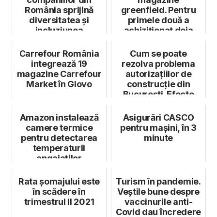
România sprijină
greenfield. Pentru
diversitatea și
primele două a
incluziunea
achiziționat deja
proprietăți în Bot...
Carrefour România
Cum se poate
integrează 19
rezolva problema
magazine Carrefour
autorizațiilor de
Market în Glovo
construcție din
București. Efecte
dezastruoase
pentr...
Amazon instalează
Asigurări CASCO
camere termice
pentru mașini, în 3
pentru detectarea
minute
temperaturii
angajaților
Rata șomajului este
Turism în pandemie.
în scădere în
Veştile bune despre
trimestrul II 2021
vaccinurile anti-
Covid dau încredere