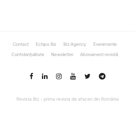
Contact
Echipa Biz
Biz Agency
Evenimente
Confidențialitate
Newsletter
Abonament revistă
Revista Biz - prima revista de afaceri din România