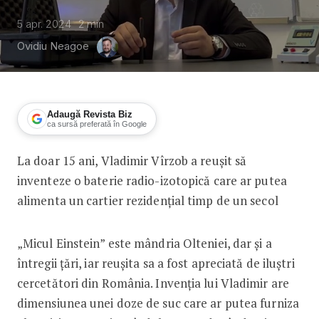
5 apr. 2024
2
min
Ovidiu Neagoe
Adaugă Revista Biz
ca sursă preferată în Google
La doar 15 ani, Vladimir Vîrzob a reușit să
Vladimir Vîrzob, un tânăr de 15 ani, a
inventeze o baterie radio-izotopică care ar putea
alimenta un cartier rezidențial timp de un secol
„Micul Einstein” este mândria Olteniei, dar și a
întregii țări, iar reușita sa a fost apreciată de iluștri
cercetători din România. Invenția lui Vladimir are
dimensiunea unei doze de suc care ar putea furniza