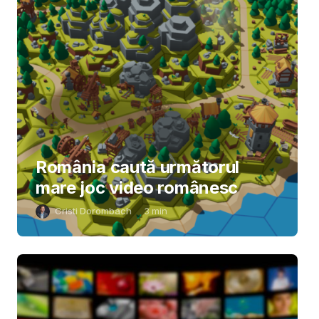
România caută următorul
mare joc video românesc
Cristi Dorombach
3
min