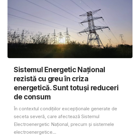
Sistemul Energetic Național
rezistă cu greu în criza
energetică. Sunt totuși reduceri
de consum
În contextul condițiilor excepționale generate de
seceta severã, care afecteazã Sistemul
Electroenergetic Național, precum și sistemele
electroenergetice...