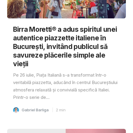
Birra Moretti® a adus spiritul unei
autentice piazzette italiene în
București, invitând publicul să
savureze plăcerile simple ale
vieții
Pe 26 iulie, Piața Italiană s-a transformat într-o
veritabilă piazzetta, aducând în centrul Bucureștiului
atmosfera relaxată și convivială specifică Italiei.
Printr-o serie de...
Gabriel Barliga
2
min