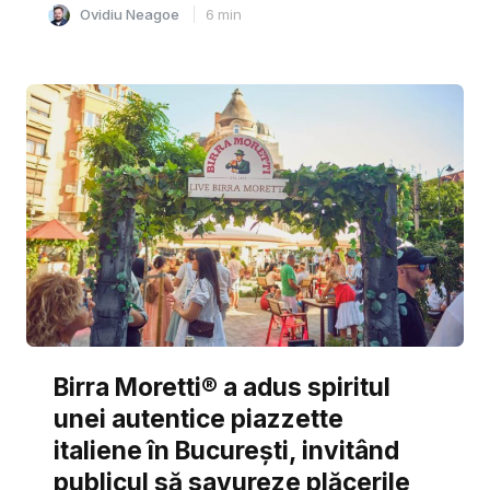
Ovidiu Neagoe
6
min
Birra Moretti® a adus spiritul
unei autentice piazzette
italiene în București, invitând
publicul să savureze plăcerile