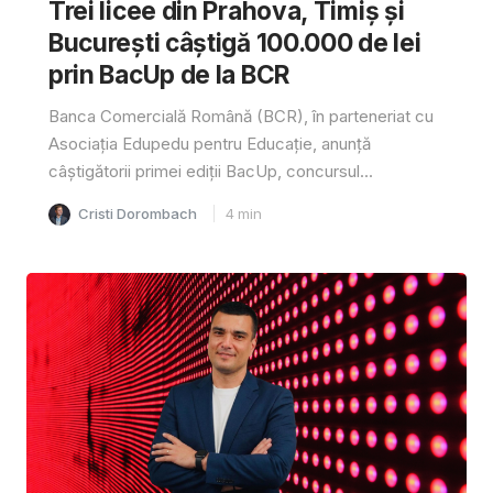
Trei licee din Prahova, Timiș și
București câștigă 100.000 de lei
prin BacUp de la BCR
Banca Comercială Română (BCR), în parteneriat cu
Asociația Edupedu pentru Educație, anunță
câștigătorii primei ediții BacUp, concursul...
Cristi Dorombach
4
min