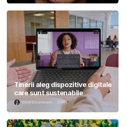
Tinerii aleg dispozitive digitale
care sunt sustenabile
Cristi Dorombach
3
min