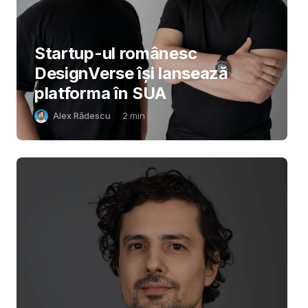
Startup-ul românesc
DesignVerse își lansează
platforma în SUA
Alex Rădescu
2
min