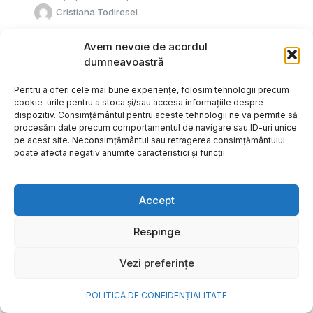
Cristiana Todiresei
Avem nevoie de acordul
dumneavoastră
Pentru a oferi cele mai bune experiențe, folosim tehnologii precum
cookie-urile pentru a stoca și/sau accesa informațiile despre
dispozitiv. Consimțământul pentru aceste tehnologii ne va permite să
procesăm date precum comportamentul de navigare sau ID-uri unice
pe acest site. Neconsimțământul sau retragerea consimțământului
poate afecta negativ anumite caracteristici și funcții.
Accept
Respinge
NOVA Power & Gas: un program
Vezi preferințe
de investiții de un miliard de
euro și o nouă promisiune de
POLITICĂ DE CONFIDENȚIALITATE
brand: „Energie simplă. Pentru