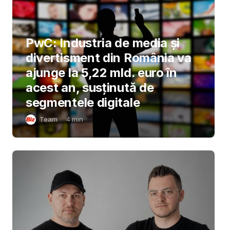
PwC: Industria de media și
divertisment din România va
ajunge la 5,22 mld. euro în
acest an, susținută de
segmentele digitale
Team
4
min