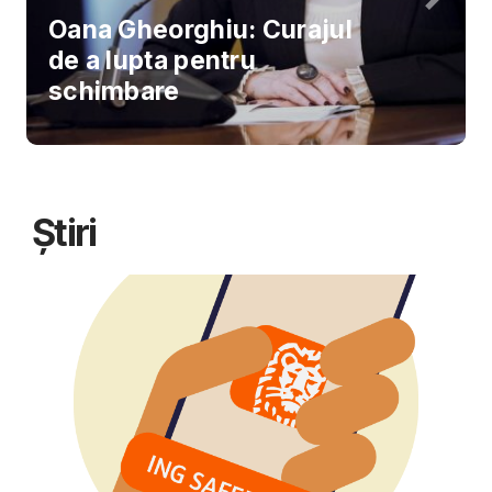
Oana Gheorghiu: Curajul
de a lupta pentru
schimbare
Știri