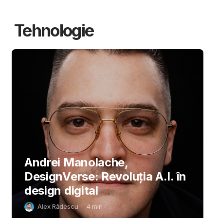
Tehnologie
Andrei Manolache,
DesignVerse: Revoluția A.I. în
design digital
Alex Rădescu
4
min