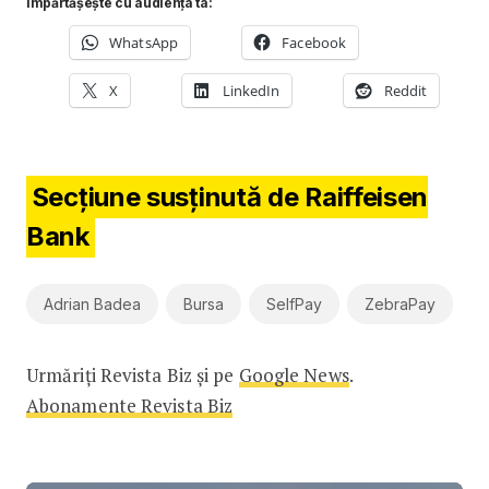
Împărtășește cu audiența ta:
WhatsApp
Facebook
X
LinkedIn
Reddit
Secțiune susținută de Raiffeisen
Bank
Adrian Badea
Bursa
SelfPay
ZebraPay
Urmăriți Revista Biz și pe
Google News
.
Abonamente Revista Biz