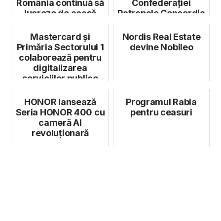
România continuă să
Confederației
lucreze de acasă
Patronale Concordia
până la finalul lui 2...
Mastercard și
Nordis Real Estate
Primăria Sectorului 1
devine Nobileo
colaborează pentru
digitalizarea
serviciilor publice
HONOR lansează
Programul Rabla
Seria HONOR 400 cu
pentru ceasuri
cameră AI
revoluționară