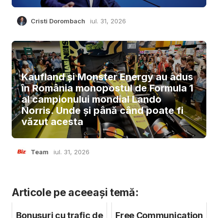
Cristi Dorombach
iul. 31, 2026
Kaufland și Monster Energy au adus
în România monopostul de Formula 1
al campionului mondial Lando
Norris. Unde și până când poate fi
văzut acesta
Team
iul. 31, 2026
Articole pe aceeași temă:
Bonusuri cu trafic de
Free Communication