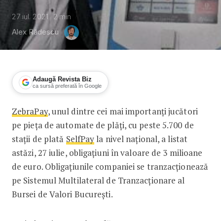
27 iul. 2021
2
min
Alex Rădescu
Adaugă Revista Biz
ca sursă preferată în Google
ZebraPay
, unul dintre cei mai importanți jucători
ZebraPay se listează la Bursă și preg
pe pieța de automate de plăți, cu peste 5.700 de
stații de plată
SelfPay
la nivel național, a listat
astăzi, 27 iulie, obligațiuni în valoare de 3 milioane
de euro. Obligațiunile companiei se tranzacționează
pe Sistemul Multilateral de Tranzacționare al
Bursei de Valori București.