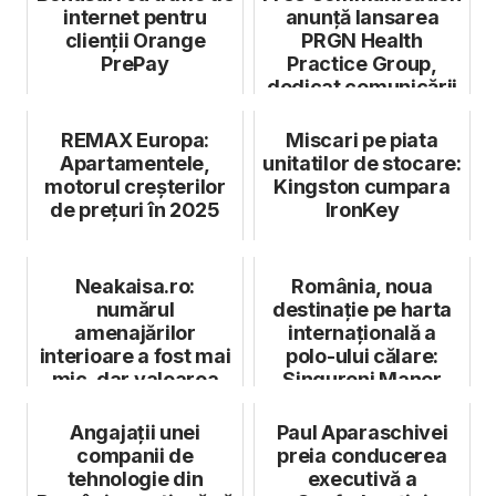
internet pentru
anunță lansarea
clienții Orange
PRGN Health
PrePay
Practice Group,
dedicat comunicării
strategice în dom...
REMAX Europa:
Miscari pe piata
Apartamentele,
unitatilor de stocare:
motorul creșterilor
Kingston cumpara
de prețuri în 2025
IronKey
Neakaisa.ro:
România, noua
numărul
destinație pe harta
amenajărilor
internațională a
interioare a fost mai
polo-ului călare:
mic, dar valoarea
Singureni Manor
proiectelor a crescut
Polo Cup revine...
în 2...
Angajații unei
Paul Aparaschivei
companii de
preia conducerea
tehnologie din
executivă a