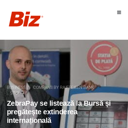
BUSINESS
COMPANII BY RAIFFEISEN BANK
STIRI
ZebraPay se listează la Bursă și
pregătește extinderea
internațională