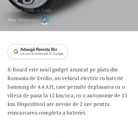
14 mart. 2016
< 1
min
Alex Rădescu
Adaugă Revista Biz
ca sursă preferată în Google
X-Board este noul gadget aruncat pe piata din
X-Board, vehicul electric pentru toti
Romania de Evolio, un vehicul electric cu baterie
Samsung de 4.4 AH, care permite deplasarea cu o
viteza de pana la 12 km/ora, cu o autonomie de 15
km. Dispozitivul are nevoie de 2 ore pentru
reincarcarea completa a bateriei.