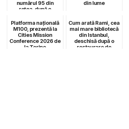
numărul 95 din
din lume
rețea, după o
investiție de peste
1...
Platforma națională
Cum arată Rami, cea
M100, prezentă la
mai mare bibliotecă
Cities Mission
din Istanbul,
Conference 2026 de
deschisă după o
la Torino
restaurare de
aproape zece ani...