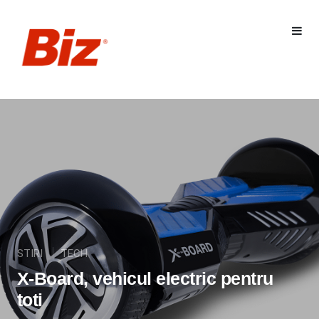
STIRI
TECH
X-Board, vehicul electric pentru
toti