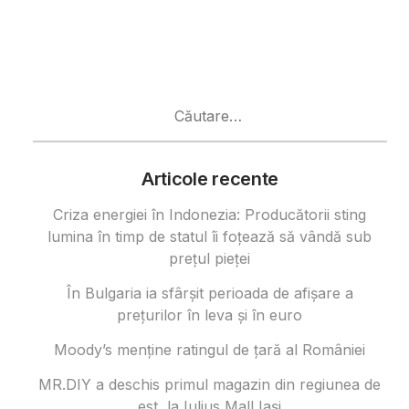
Caută
după:
Articole recente
Criza energiei în Indonezia: Producătorii sting
lumina în timp de statul îi foțează să vândă sub
prețul pieței
În Bulgaria ia sfârşit perioada de afișare a
prețurilor în ​​leva și în euro
Moody’s menține ratingul de țară al României
MR.DIY a deschis primul magazin din regiunea de
est, la Iulius Mall Iași