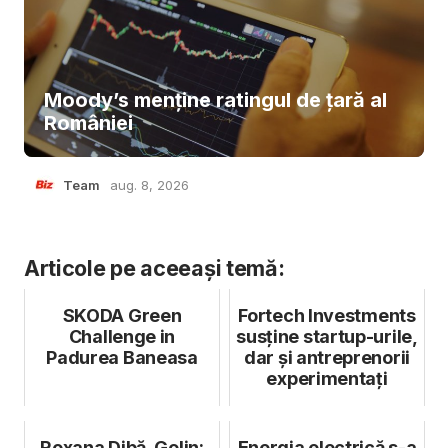
Moody’s menține ratingul de țară al
României
Team
aug. 8, 2026
Articole pe aceeași temă:
SKODA Green
Fortech Investments
Challenge in
susține startup-urile,
Padurea Baneasa
dar și antreprenorii
experimentați
Roxana Dibă, Golin:
Energia electrică s-a