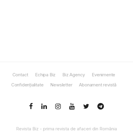
Contact
Echipa Biz
Biz Agency
Evenimente
Confidențialitate
Newsletter
Abonament revistă
Revista Biz - prima revista de afaceri din România