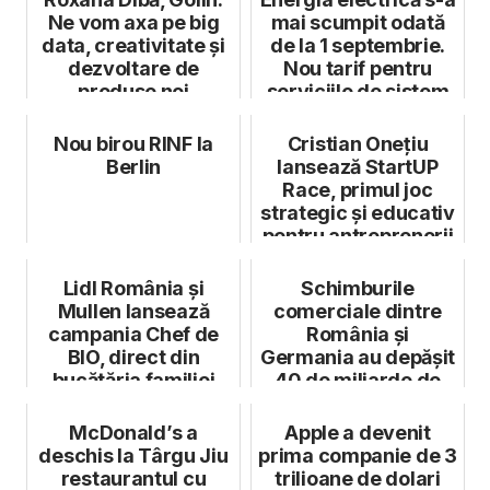
Ne vom axa pe big
mai scumpit odată
data, creativitate și
de la 1 septembrie.
dezvoltare de
Nou tarif pentru
produse noi
serviciile de sistem
Nou birou RINF la
Cristian Onețiu
Berlin
lansează StartUP
Race, primul joc
strategic și educativ
pentru antreprenorii
din Rom...
Lidl România și
Schimburile
Mullen lansează
comerciale dintre
campania Chef de
România și
BIO, direct din
Germania au depășit
bucătăria familiei
40 de miliarde de
Dumitrescu
euro în 2023
McDonald’s a
Apple a devenit
deschis la Târgu Jiu
prima companie de 3
restaurantul cu
trilioane de dolari