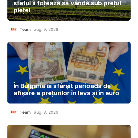
statul îi foțează să vândă sub prețul
pieței
Team
aug. 9, 2026
În Bulgaria ia sfârşit perioada de
afișare a prețurilor în ​​leva și în euro
Team
aug. 8, 2026