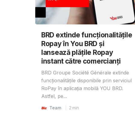
BRD extinde funcționalitățile
Ropay în You BRD și
lansează plățile Ropay
instant către comercianți
BRD Groupe Société Générale extinde
funcționalitățile disponibile prin serviciul
RoPay în aplicația mobilă YOU BRD.
Astfel, pe...
Team
2
min