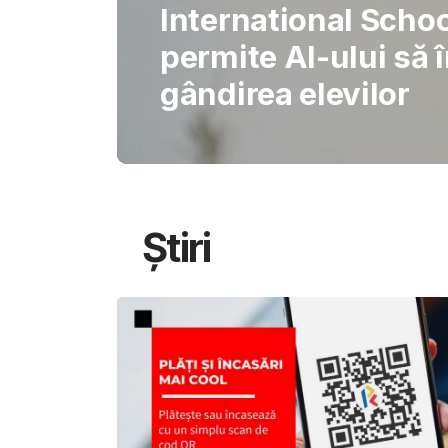
Gabriel Barliga
Oana Gheorghiu: Cu
pentru schimbare
Știri