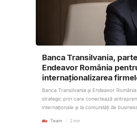
Banca Transilvania, parte
Endeavor România pentr
internaționalizarea firmel
Banca Transilvania și Endeavor România 
strategic prin care conectează antrepreno
internaționale și la comunități de business
Team
2
min