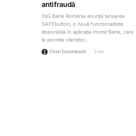
antifraudă
ING Bank România anunță lansarea
SAFEbutton, o nouă funcționalitate
disponibilă în aplicația Home'Bank, care
le permite clienților...
Cristi Dorombach
3
min