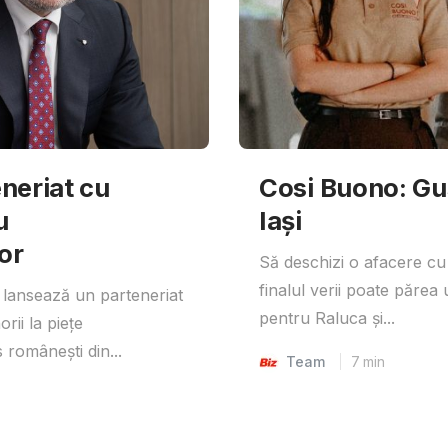
neriat cu
Cosi Buono: Gust
u
Iași
or
Să deschizi o afacere cu
finalul verii poate părea 
lansează un parteneriat
pentru Raluca și...
rii la piețe
 românești din...
Team
7
min