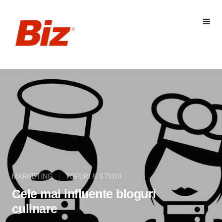
MARKETING
TOPURI & STUDII
Cele mai influente bloguri
culinare