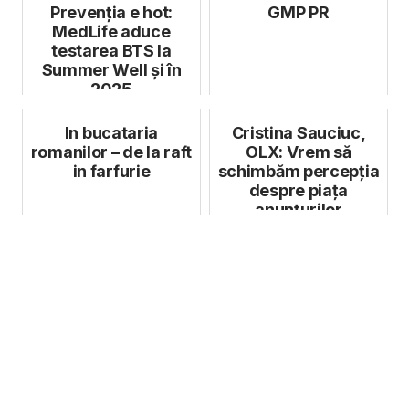
Prevenția e hot:
GMP PR
MedLife aduce
testarea BTS la
Summer Well și în
2025
In bucataria
Cristina Sauciuc,
romanilor – de la raft
OLX: Vrem să
in farfurie
schimbăm percepția
despre piața
anunțurilor