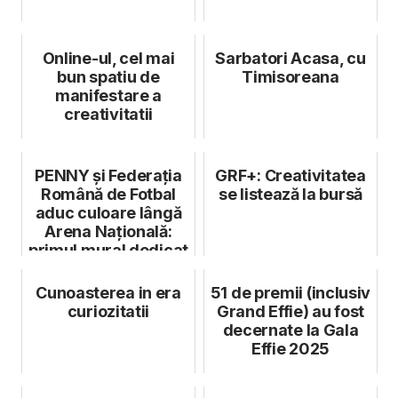
Online-ul, cel mai
Sarbatori Acasa, cu
bun spatiu de
Timisoreana
manifestare a
creativitatii
PENNY și Federația
GRF+: Creativitatea
Română de Fotbal
se listează la bursă
aduc culoare lângă
Arena Națională:
primul mural dedicat
echipei...
Cunoasterea in era
51 de premii (inclusiv
curiozitatii
Grand Effie) au fost
decernate la Gala
Effie 2025