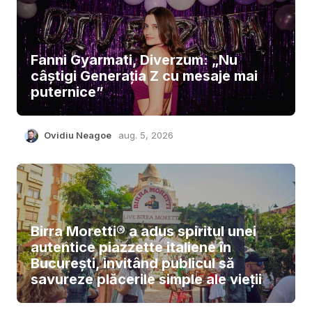
Fanni Gyarmati, Diverzum: „Nu
câștigi Generația Z cu mesaje mai
puternice”
Ovidiu Neagoe
aug. 5, 2026
Birra Moretti® a adus spiritul unei
autentice piazzette italiene în
București, invitând publicul să
savureze plăcerile simple ale vieții