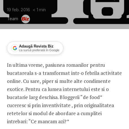
19 feb. 2016
< 1
min
Team
Adaugă Revista Biz
ca sursă preferată în Google
In ultima vreme, pasiunea romanilor pentru
Cele mai influente bloguri culinare
bucatareala s-a transformat intr-o febrila activitate
online. Cu sare, piper si multe alte condimente
exotice. Pentru ca lumea internetului este si o
bucatarie larg deschisa. Bloggerii “de food”
cuceresc si prin inventivitate , prin originalitatea
retetelor si modul de abordare a cumplitei
intrebari: “Ce mancam azi?”