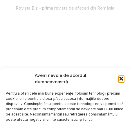
Revista Biz - prima revista de afaceri din România
Avem nevoie de acordul
dumneavoastră
Pentru a oferi cele mai bune experiențe, folosim tehnologii precum
cookie-urile pentru a stoca și/sau accesa informațiile despre
dispozitiv. Consimțământul pentru aceste tehnologii ne va permite să
procesăm date precum comportamentul de navigare sau ID-uri unice
pe acest site. Neconsimțământul sau retragerea consimțământului
poate afecta negativ anumite caracteristici și funcții.