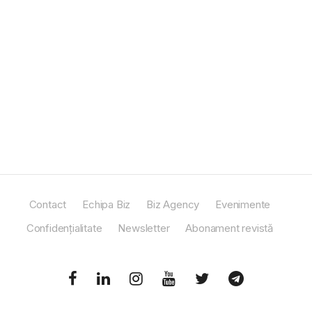
Contact
Echipa Biz
Biz Agency
Evenimente
Confidențialitate
Newsletter
Abonament revistă