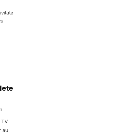
ivitate
te
dete
n
a TV
r au