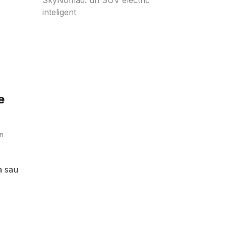
inteligent
e
n
a sau