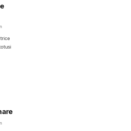
de
n
trice
totusi
nare
n