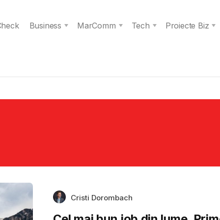
 Check
Business
MarComm
Tech
Proiecte Biz
Cristi Dorombach
Cel mai bun job din lume. Prim