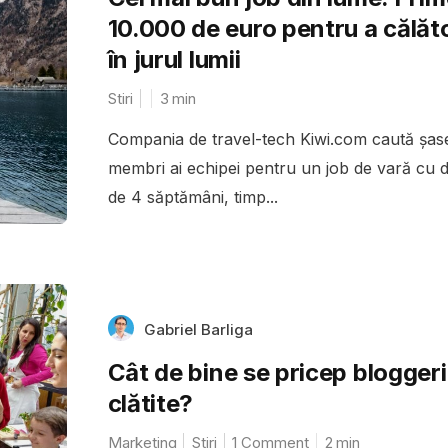
10.000 de euro pentru a călăto
în jurul lumii
Stiri
3
min
Compania de travel-tech Kiwi.com caută șas
membri ai echipei pentru un job de vară cu 
de 4 săptămâni, timp...
Gabriel Barliga
Cât de bine se pricep bloggerii
clătite?
Marketing
Stiri
1 Comment
2
min