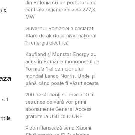
din Polonia cu un portofoliu de
centrale regenerabile de 277,3
d &
MW
Guvernul României a declarat
Stare de alertă la nivel național
în energia electrică
Kaufland și Monster Energy au
adus în România monopostul de
Formula 1 al campionului
mondial Lando Norris. Unde și
eaza
până când poate fi văzut acesta
200 de studenți cu media 10 în
< 1
sesiunea de vară vor primi
abonamente General Access
gratuite la UNTOLD ONE
tiile
Xiaomi lansează seria Xiaomi
SkyNomad: un SUV electric