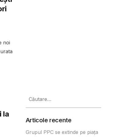
ri
e noi
durata
Caută
după:
 la
Articole recente
Grupul PPC se extinde pe piața