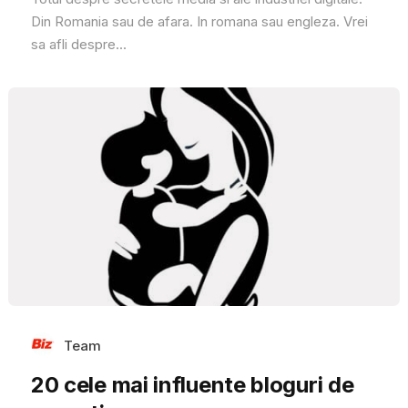
Din Romania sau de afara. In romana sau engleza. Vrei
sa afli despre...
Team
20 cele mai influente bloguri de