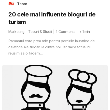
Team
20 cele mai influente bloguri de
turism
Marketing
Topuri & Studii
2 Comments
< 1
min
Pamantul este prea mic pentru pornirile launtrice de
calatorie ale fiecaruia dintre noi. Iar daca totusi nu
reusim sa o facem...