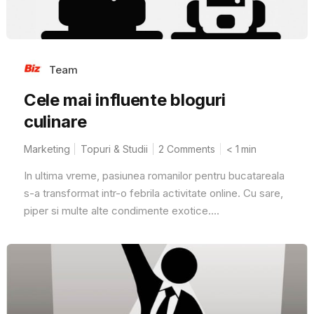
Team
Cele mai influente bloguri
culinare
Marketing
Topuri & Studii
2 Comments
< 1
min
In ultima vreme, pasiunea romanilor pentru bucatareala
s-a transformat intr-o febrila activitate online. Cu sare,
piper si multe alte condimente exotice....