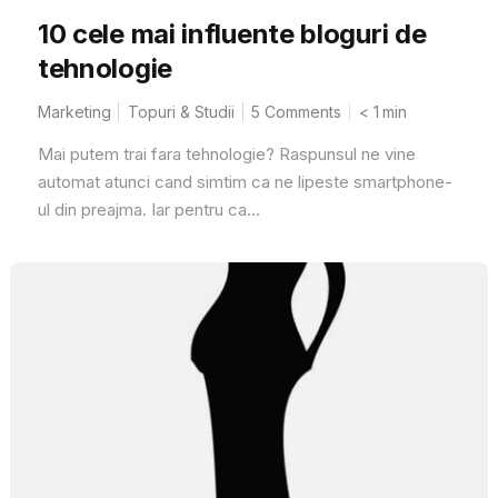
10 cele mai influente bloguri de
tehnologie
Marketing
Topuri & Studii
5 Comments
< 1
min
Mai putem trai fara tehnologie? Raspunsul ne vine
automat atunci cand simtim ca ne lipeste smartphone-
ul din preajma. Iar pentru ca...