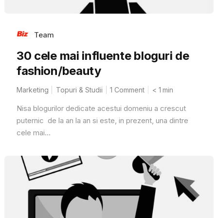
Team
30 cele mai influente bloguri de
fashion/beauty
Marketing
Topuri & Studii
1 Comment
< 1
min
Nisa blogurilor dedicate acestui domeniu a crescut
puternic de la an la an si este, in prezent, una dintre
cele mai...