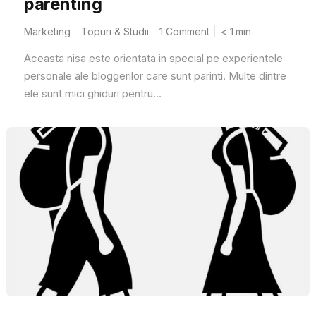
parenting
Marketing
Topuri & Studii
1 Comment
< 1
min
Aceasta nisa este orientata in special pe experientele
personale ale bloggerilor care sunt parinti. Multe dintre
ele sunt mici ghiduri pentru...