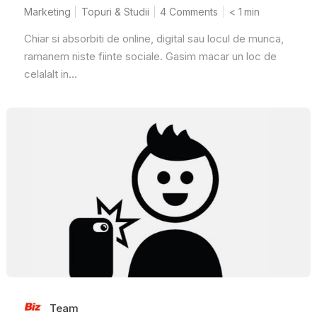
Marketing
Topuri & Studii
4 Comments
< 1
min
Chiar si absorbiti de online, digital sau locul de munca,
ramanem niste fiinte sociale. Gasim macar un loc de
celalalt in...
Team