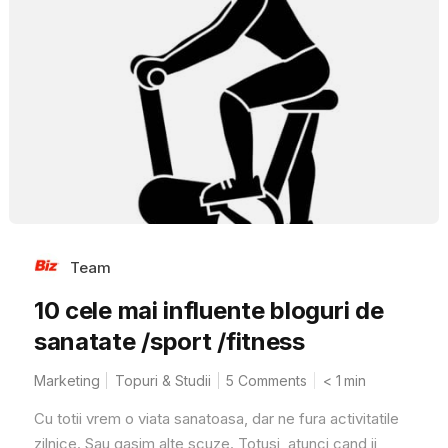
Team
10 cele mai influente bloguri de
sanatate /sport /fitness
Marketing
Topuri & Studii
5 Comments
< 1
min
Cu totii vrem o viata sanatoasa, dar ne fura activitatile
zilnice. Sau gasim alte scuze. Totusi, atunci cand ii