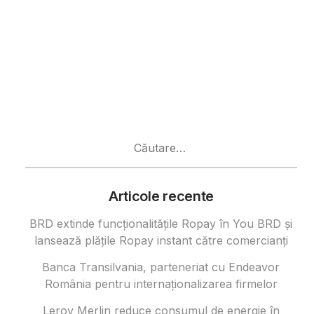
Caută
după:
Articole recente
BRD extinde funcționalitățile Ropay în You BRD și
lansează plățile Ropay instant către comercianți
Banca Transilvania, parteneriat cu Endeavor
România pentru internaționalizarea firmelor
Leroy Merlin reduce consumul de energie în