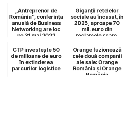
„Antreprenor de
Giganții rețelelor
România”, conferința
sociale au încasat, în
anuală de Business
2025, aproape 70
Networking are loc
mil. euro din
pe 31 mai 2022
reclamele scam,
direcționat...
CTP investește 50
Orange fuzionează
de milioane de euro
cele două companii
în extinderea
ale sale: Orange
parcurilor logistice
România și Orange
România
Communications