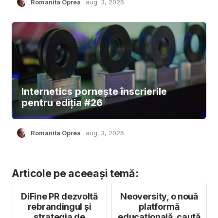
Romanita Oprea
aug. 3, 2026
Internetics pornește înscrierile
pentru ediția #26
Romanita Oprea
aug. 3, 2026
Articole pe aceeași temă:
DiFine PR dezvoltă
Neoversity, o nouă
rebrandingul și
platformă
strategia de
educațională, caută