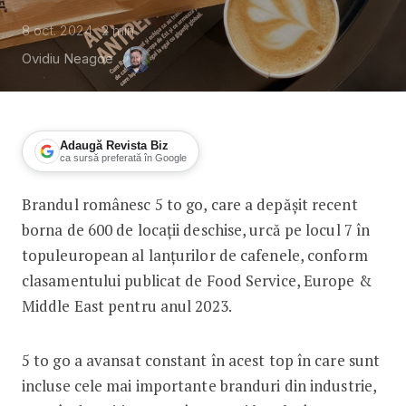
8 oct. 2024
2
min
Ovidiu Neagoe
Adaugă Revista Biz
ca sursă preferată în Google
Brandul românesc 5 to go, care a depășit recent
5 to go, locul 7 în topul celor mai imp
borna de 600 de locații deschise, urcă pe locul 7 în
topuleuropean al lanțurilor de cafenele, conform
clasamentului publicat de Food Service, Europe &
Middle East pentru anul 2023.
5 to go a avansat constant în acest top în care sunt
incluse cele mai importante branduri din industrie,