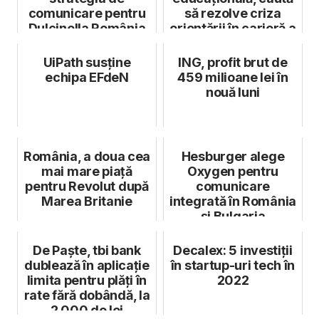
comunicare pentru
să rezolve criza
Dulcinella România
orientării în carieră a
Gen Z
UiPath susține
ING, profit brut de
echipa EFdeN
459 milioane lei în
nouă luni
România, a doua cea
Hesburger alege
mai mare piață
Oxygen pentru
pentru Revolut după
comunicare
Marea Britanie
integrată în România
și Bulgaria
De Paște, tbi bank
Decalex: 5 investiții
dublează în aplicație
în startup-uri tech în
limita pentru plăți în
2022
rate fără dobândă, la
2.000 de lei