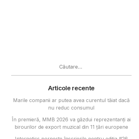
Caută
după:
Articole recente
Marile companii ar putea avea curentul tăiat dacă
nu reduc consumul
În premieră, MMB 2026 va găzdui reprezentanți ai
birourilor de export muzical din 11 țări europene
Internetics pornește înscrierile pentru ediția #26