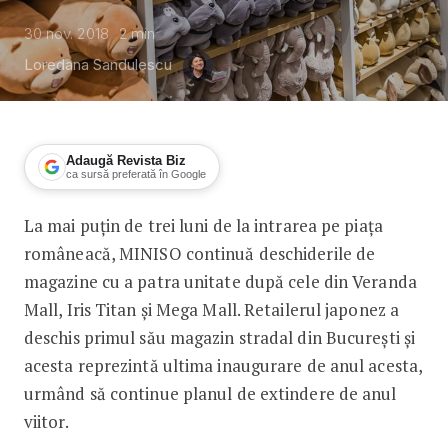
30 nov. 2018
2
min
Loredana Sandulescu
Adaugă Revista Biz
ca sursă preferată în Google
La mai puțin de trei luni de la intrarea pe piața
Retailerul japonez MINISO continuă 
româneacă, MINISO continuă deschiderile de
magazine cu a patra unitate după cele din Veranda
Mall, Iris Titan și Mega Mall. Retailerul japonez a
deschis primul său magazin stradal din București și
acesta reprezintă ultima inaugurare de anul acesta,
urmând să continue planul de extindere de anul
viitor.