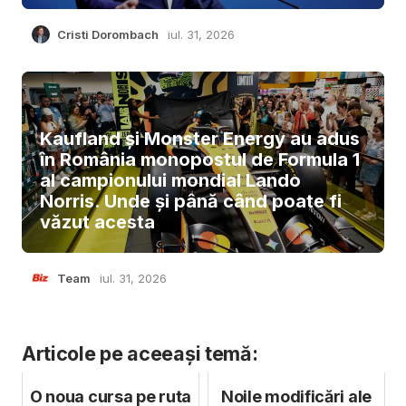
Cristi Dorombach
iul. 31, 2026
Kaufland și Monster Energy au adus
în România monopostul de Formula 1
al campionului mondial Lando
Norris. Unde și până când poate fi
văzut acesta
Team
iul. 31, 2026
Articole pe aceeași temă:
O noua cursa pe ruta
Noile modificări ale