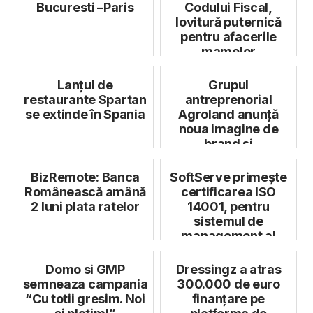
Bucuresti –Paris
Codului Fiscal,
lovitură puternică
pentru afacerile
mamelor
antreprenor
Lanțul de
Grupul
restaurante Spartan
antreprenorial
se extinde în Spania
Agroland anunță
noua imagine de
brand și
consolidarea
operațiunilor
BizRemote: Banca
SoftServe primește
Românească amână
certificarea ISO
2 luni plata ratelor
14001, pentru
sistemul de
management al
mediului
Domo si GMP
Dressingz a atras
semneaza campania
300.000 de euro
“Cu totii gresim. Noi
finanțare pe