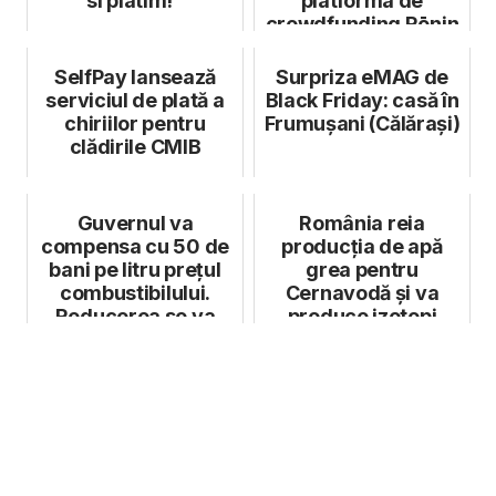
si platim!”
platforma de
crowdfunding Rōnin
SelfPay lansează
Surpriza eMAG de
serviciul de plată a
Black Friday: casă în
chiriilor pentru
Frumușani (Călărași)
clădirile CMIB
Guvernul va
România reia
compensa cu 50 de
producția de apă
bani pe litru prețul
grea pentru
combustibilului.
Cernavodă și va
Reducerea se va
produce izotopi
acorda la pompă
medicali