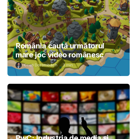
România caută următorul
mare joc video românesc
Cristi Dorombach
3
min
PwC: Industria de media și