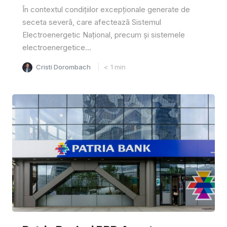
În contextul condițiilor excepționale generate de
seceta severã, care afecteazã Sistemul
Electroenergetic Național, precum și sistemele
electroenergetice...
Cristi Dorombach
< 1
min