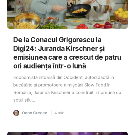
De la Conacul Grigorescu la
Digi24: Juranda Kirschner și
emisiunea care a crescut de patru
ori audiența într-o lună
Economistă întoarsă din Occident, autodidactă în
bucătărie și promotoare a mișcării Slow Food în
România, Juranda Kirschner a construit, împreună cu
soțul său...
Oana Grecea
4
min