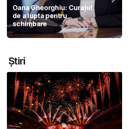
Oana Gheorghiu: Curajul
de a lupta pentru
schimbare
Știri