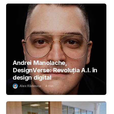
Andrei Manolache,
DesignVerse: Revoluția A.I. în
design digital
Alex Rădescu
4
min