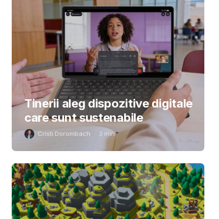
Tinerii aleg dispozitive digitale
care sunt sustenabile
Cristi Dorombach
3
min