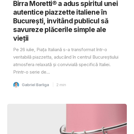
Birra Moretti® a adus spiritul unei
autentice piazzette italiene în
București, invitând publicul să
savureze plăcerile simple ale
vieții
Pe 26 iulie, Piața Italiană s-a transformat într-o
veritabilă piazzetta, aducând în centrul Bucureștiului
atmosfera relaxată și convivială specifică Italiei.
Printr-o serie de...
Gabriel Barliga
2
min