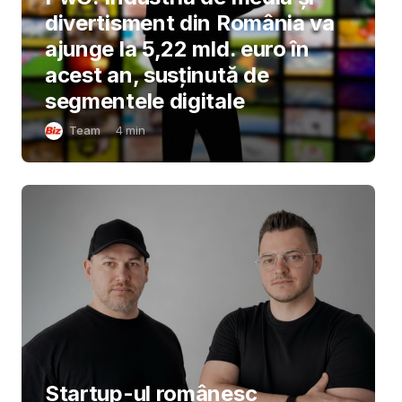
divertisment din România va
ajunge la 5,22 mld. euro în
acest an, susținută de
segmentele digitale
Team
4
min
Startup-ul românesc