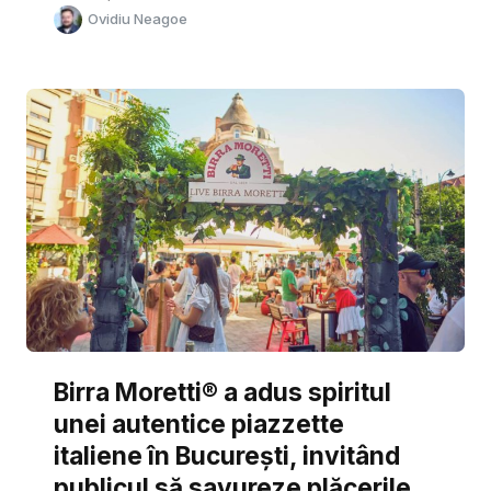
Ovidiu Neagoe
Birra Moretti® a adus spiritul
unei autentice piazzette
italiene în București, invitând
publicul să savureze plăcerile