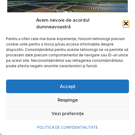
Avem nevoie de acordul
dumneavoastră
Pentru a oferi cele mai bune experiențe, folosim tehnologii precum
cookie-urile pentru a stoca și/sau accesa informațiile despre
dispozitiv. Consimțământul pentru aceste tehnologii ne va permite să
procesăm date precum comportamentul de navigare sau ID-uri unice
pe acest site. Neconsimțământul sau retragerea consimțământului
poate afecta negativ anumite caracteristici și funcții.
NOVA Power & Gas: un program
Accept
de investiții de un miliard de
euro și o nouă promisiune de
Respinge
brand: „Energie simplă. Pentru
Vezi preferințe
o viață mai bună”
POLITICĂ DE CONFIDENȚIALITATE
După aproape 20 de ani în care a investit în