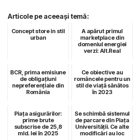
Articole pe aceeași temă:
Concept store in stil
A apărut primul
urban
marketplace din
domeniul energiei
verzi: Alt.Real
BCR, prima emisiune
Ce obiective au
de obligațiuni
româncele pentru un
nepreferențiale din
stil de viață sănătos
România
în 2023
Piața asigurărilor:
Se schimbă sistemul
prime brute
de parcare din Piața
subscrise de 25,8
Universității. Ce alte
mld. lei în 2025
modificări au loc