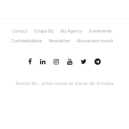
Contact
Echipa Biz
Biz Agency
Evenimente
Confidențialitate
Newsletter
Abonament revistă
Revista Biz - prima revista de afaceri din România