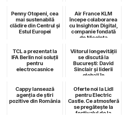
Penny Otopeni, cea
Air France KLM
mai sustenabilă
începe colaborarea
clădire din Centrul și
cu Insighton Digital,
Estul Europei
companie fondată
de Nicoleta
Mocranschi
TCL a prezentat la
Viitorul longevității
IFA Berlin noi soluții
se discută la
pentru
București: David
electrocasnice
Sinclair și liderii
globali în
neuroștiință vin...
Cappy lansează
Oferte noi la Lidl
agenția de știri
pentru Electric
pozitive din România
Castle. Ce atmosferă
se pregătește la
festivalul de la
Bonțida