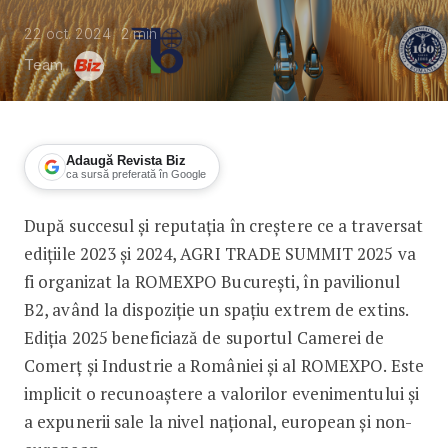
22 oct. 2024
2
min
Team
Adaugă Revista Biz
ca sursă preferată în Google
După succesul și reputația în creștere ce a traversat
A treia ediție a Agri Trade Summit va 
edițiile 2023 și 2024, AGRI TRADE SUMMIT 2025 va
fi organizat la ROMEXPO București, în pavilionul
B2, având la dispoziție un spațiu extrem de extins.
Ediția 2025 beneficiază de suportul Camerei de
Comerț și Industrie a României și al ROMEXPO. Este
implicit o recunoaștere a valorilor evenimentului și
a expunerii sale la nivel național, european și non-