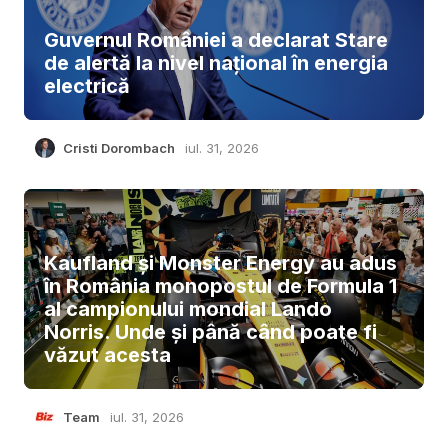
Guvernul României a declarat Stare
de alertă la nivel național în energia
electrică
Cristi Dorombach
iul. 31, 2026
Kaufland și Monster Energy au adus
în România monopostul de Formula 1
al campionului mondial Lando
Norris. Unde și până când poate fi
văzut acesta
Team
iul. 31, 2026