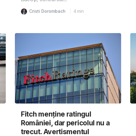
Cristi Dorombach
4
min
Fitch menține ratingul
României, dar pericolul nu a
trecut. Avertismentul