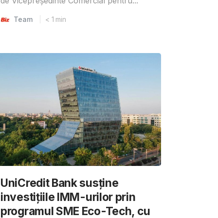
de Vicepreședinte Comercial pentru...
Team
< 1
min
UniCredit Bank susține
investițiile IMM-urilor prin
programul SME Eco-Tech, cu