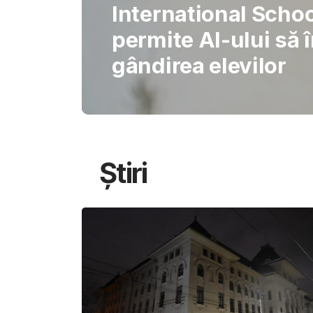
Gabriel Barliga
Oana Gheorghiu: Cu
pentru schimbare
Știri