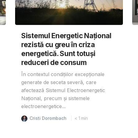
Sistemul Energetic Național
rezistă cu greu în criza
energetică. Sunt totuși
reduceri de consum
În contextul condițiilor excepționale
generate de seceta severã, care
afecteazã Sistemul Electroenergetic
Național, precum și sistemele
electroenergetice...
Cristi Dorombach
< 1
min