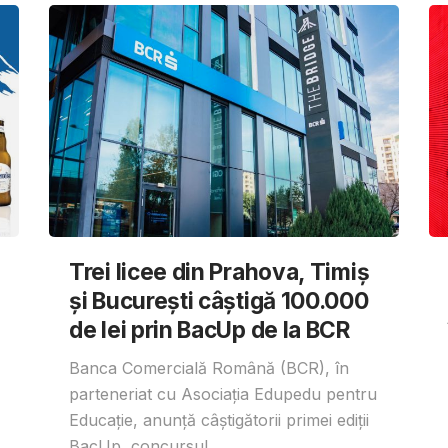
Trei licee din Prahova, Timiș
și București câștigă 100.000
de lei prin BacUp de la BCR
Banca Comercială Română (BCR), în
parteneriat cu Asociația Edupedu pentru
Educație, anunță câștigătorii primei ediții
BacUp, concursul...