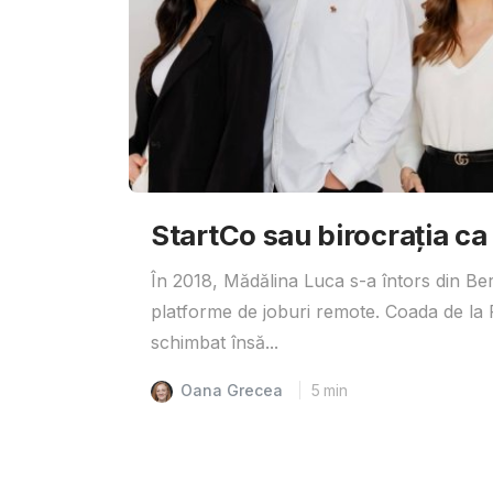
StartCo sau birocrația ca
În 2018, Mădălina Luca s-a întors din Ber
platforme de joburi remote. Coada de la R
schimbat însă...
Oana Grecea
5
min