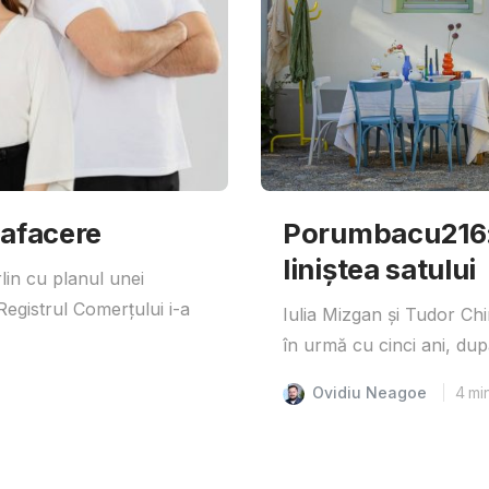
 afacere
Porumbacu216: 
liniștea satului
lin cu planul unei
egistrul Comerțului i-a
Iulia Mizgan și Tudor Ch
în urmă cu cinci ani, după
Ovidiu Neagoe
4
mi