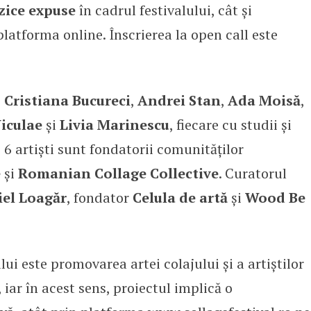
izice expuse
în cadrul festivalului, cât și
platforma online. Înscrierea la open call este
i
Cristiana Bucureci
,
Andrei Stan
,
Ada Moisă
,
iculae
și
Livia Marinescu
, fiecare cu studii și
6 artiști sunt fondatorii comunităților
e
și
Romanian Collage Collective
. Curatorul
el Loagăr
, fondator
Celula de artă
și
Wood Be
lui este promovarea artei colajului și a artiștilor
iar în acest sens, proiectul implică o