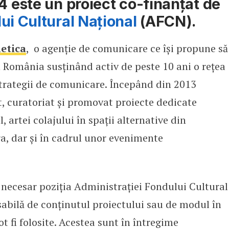
4 este un proiect co-finanțat de
ui Cultural Național
(AFCN).
etica
, o agenție de comunicare ce își propune să
n România susținând activ de peste 10 ani o rețea
 strategii de comunicare. Începând din 2013
t, curatoriat și promovat proiecte dedicate
l, artei colajului în spații alternative din
ra, dar și în cadrul unor evenimente
 necesar poziţia Administrației Fondului Cultural
abilă de conținutul proiectului sau de modul în
t fi folosite. Acestea sunt în întregime