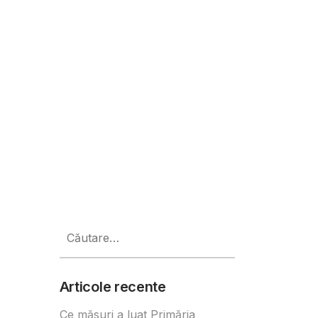
4 – Playing with Reality
Caută
după:
Articole recente
Ce măsuri a luat Primăria