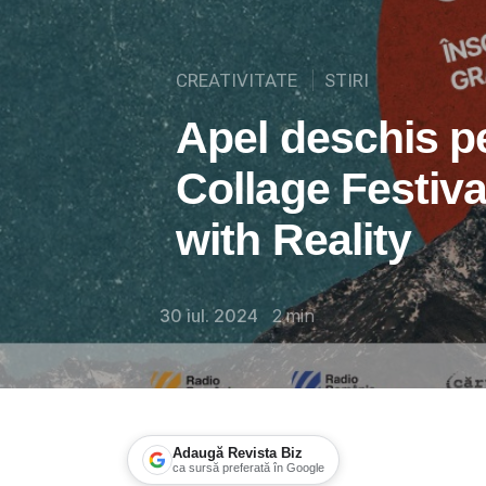
CREATIVITATE
STIRI
Apel deschis pe
Collage Festiva
with Reality
30 iul. 2024
2
min
Adaugă Revista Biz
ca sursă preferată în Google