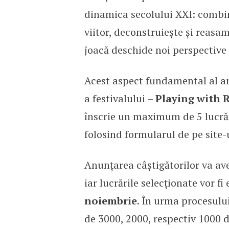
dinamica secolului XXI: combină
viitor, deconstruiește și reasa
joacă deschide noi perspective 
Acest aspect fundamental al art
a festivalului –
Playing with R
înscrie un maximum de 5 lucrăr
folosind formularul de pe site-
Anunțarea câștigătorilor va av
iar lucrările selecționate vor f
noiembrie
. În urma procesului 
de 3000, 2000, respectiv 1000 de 