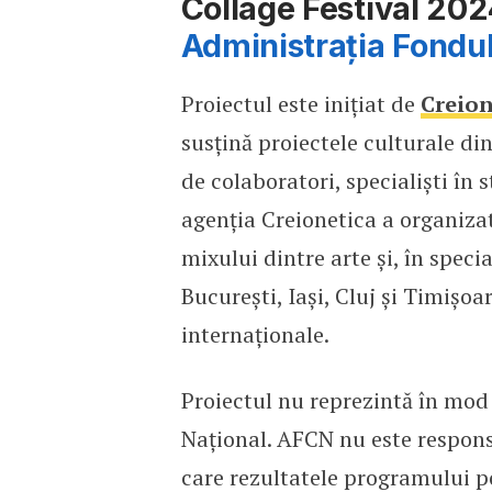
Collage Festival 202
Administrația Fondul
Proiectul este inițiat de
Creion
susțină proiectele culturale di
de colaboratori, specialiști în
agenția Creionetica a organiza
mixului dintre arte și, în specia
București, Iași, Cluj și Timișoa
internaționale.
Proiectul nu reprezintă în mod
Național. AFCN nu este respons
care rezultatele programului po