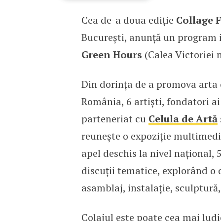
Cea de-a doua ediție
Collage F
Apel deschis pentru arti
București, anunță un program in
Green Hours
(Calea Victoriei n
Din dorința de a promova arta c
România, 6 artiști, fondatori a
parteneriat cu
Celula de Artă
reunește o expoziție multimedia
apel deschis la nivel național, 5
discuții tematice, explorând o d
asamblaj, instalație, sculptură,
Colajul este poate cea mai ludic