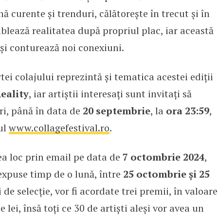
 curente și trenduri, călătorește în trecut și în
mblează realitatea după propriul plac, iar această
și conturează noi conexiuni.
ei colajului reprezintă și tematica acestei ediții
eality
, iar artiștii interesați sunt invitați să
i, până în data de
20 septembrie
, la
ora 23:59
,
ul
www.collagefestival.ro
.
ea loc prin email pe data de
7 octombrie 2024
,
i expuse timp de o lună, între
25 octombrie și 25
de selecție, vor fi acordate trei premii, în valoare
lei, însă toți ce 30 de artiști aleși vor avea un