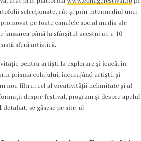
vă, atât prin platforma
www.collagefestival.ro
pe
rtofolii selecționate, cât și prin intermediul unui
promovat pe toate canalele social media ale
e lansarea până la sfârșitul acestui an a 10
astă sferă artistică.
vitație pentru artiști la explorare și joacă, în
prin prisma colajului, încurajând artiștii și
nou filtru: cel al creativității nelimitate și al
formații despre festival, program și despre apelul
l
detaliat, se găsesc pe site-ul