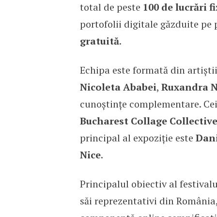
total de peste
100 de
lucrări f
portofolii digitale găzduite pe 
gratuită
.
Echipa este formată din artiști
Nicoleta Ababei
,
Ruxandra N
cunoștințe complementare. Cei 
Bucharest Collage Collectiv
principal al expoziție este
Dani
Nice
.
Principalul obiectiv al festivalu
săi reprezentativi din România, 