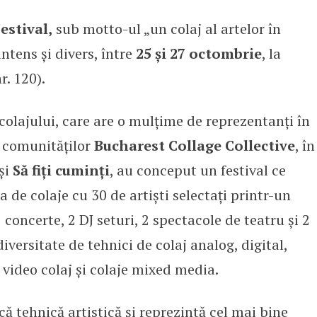
estival,
sub motto-ul „un colaj al artelor în
ști în cadrul Collage Festival 202
tens și divers, între
25 și 27 octombrie
, la
r. 120).
olajului, care are o mulțime de reprezentanți în
i comunităților
Bucharest Collage Collective
, în
și
Să fiți cuminți
, au conceput un festival ce
 de colaje cu 30 de artiști selectați printr-un
 concerte, 2 DJ seturi, 2 spectacole de teatru și 2
iversitate de tehnici de colaj analog, digital,
 video colaj și colaje mixed media.
ă tehnică artistică și reprezintă cel mai bine