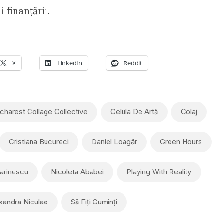
 finanțării.
X
LinkedIn
Reddit
charest Collage Collective
Celula De Artă
Colaj
Cristiana Bucureci
Daniel Loagăr
Green Hours
Marinescu
Nicoleta Ababei
Playing With Reality
xandra Niculae
Să Fiți Cuminți