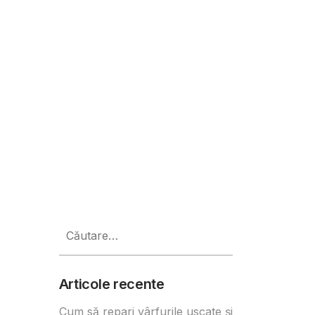
Internațional pentru Tranziție A
Caută
după:
Articole recente
Cum să repari vârfurile uscate și