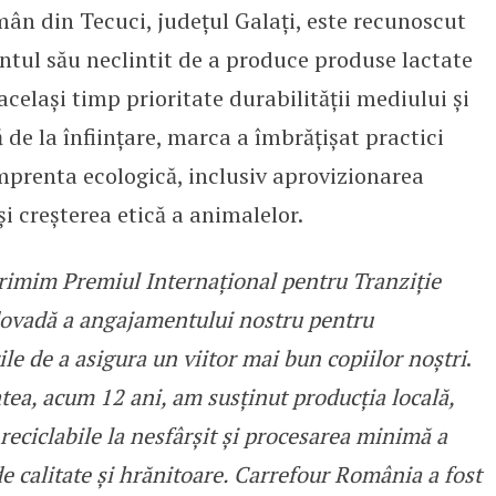
n din Tecuci, județul Galați, este recunoscut
tul său neclintit de a produce produse lactate
același timp prioritate durabilității mediului și
 de la înființare, marca a îmbrățișat practici
prenta ecologică, inclusiv aprovizionarea
i creșterea etică a animalelor.
rimim Premiul Internațional pentru Tranziție
dovadă a angajamentului nostru pentru
ile de a asigura un viitor mai bun copiilor noștri
.
tea, acum 12 ani, am susținut producția locală,
reciclabile la nesfârșit și procesarea minimă a
de calitate și hrănitoare. Carrefour România a fost