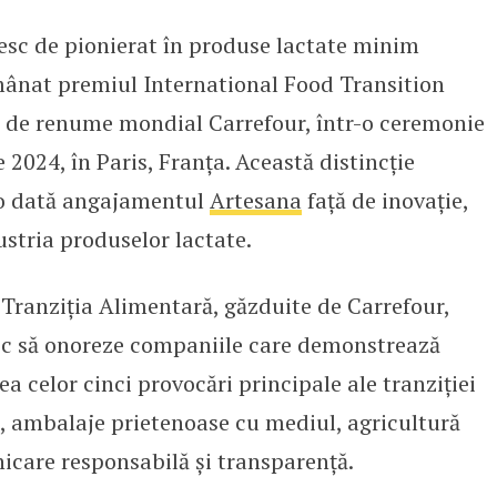
sc de pionierat în produse lactate minim
tate Artesana câștigă un Premiu 
mânat premiul International Food Transition
l de renume mondial Carrefour, într-o ceremonie
e 2024, în Paris, Franța. Această distincție
 o dată angajamentul
Artesana
față de inovație,
ustria produselor lactate.
 Tranziția Alimentară, găzduite de Carrefour,
resc să onoreze companiile care demonstrează
a celor cinci provocări principale ale tranziției
e, ambalaje prietenoase cu mediul, agricultură
icare responsabilă și transparență.