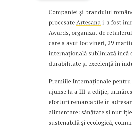
Companiei și brandului române
Brandul românesc de lac
procesate
Artesana
i-a fost în
Awards, organizat de retaileru
care a avut loc vineri, 29 marti
internațională subliniază încă
durabilitate și excelență în ind
Premiile Internaționale pentru
ajunse la a III-a ediție, urmă
eforturi remarcabile în adresare
alimentare: sănătate și nutriți
sustenabilă și ecologică, comun