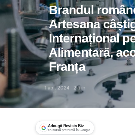
Brandul române
Artesana câști
Internațional pe
Alimentară, ac
Franța
1 apr. 2024
2
min
Adaugă Revista Biz
ca sursă preferată în Google