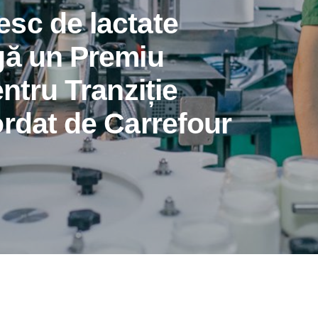
sc de lactate
gă un Premiu
ntru Tranziție
ordat de Carrefour