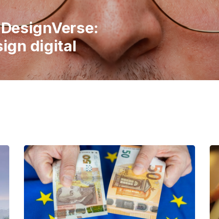
italiene în
 publicul să
imple ale vieții