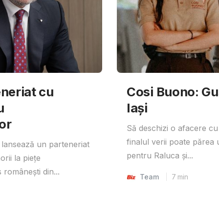
neriat cu
Cosi Buono: Gust
u
Iași
or
Să deschizi o afacere cu
finalul verii poate părea 
lansează un parteneriat
pentru Raluca și...
rii la piețe
 românești din...
Team
7
min