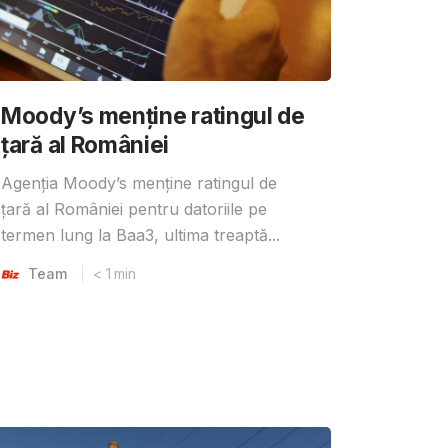
Moody’s menține ratingul de
țară al României
Agenția Moody’s menține ratingul de
țară al României pentru datoriile pe
termen lung la Baa3, ultima treaptă...
Team
< 1
min