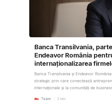
Banca Transilvania, parte
Endeavor România pentr
internaționalizarea firmel
Banca Transilvania și Endeavor România 
strategic prin care conectează antrepreno
internaționale și la comunități de business
Team
2
min