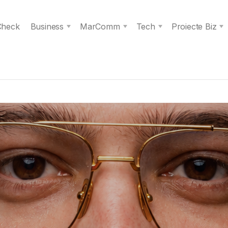
 Check
Business
MarComm
Tech
Proiecte Biz
s spiritul unei