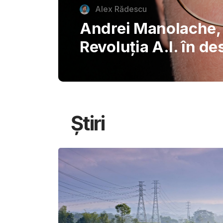
autentice piazzette 
București, invitând
savureze plăcerile s
Știri