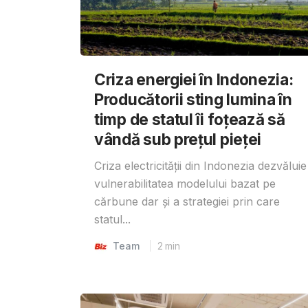
Criza energiei în Indonezia:
Producătorii sting lumina în
timp de statul îi foțează să
vândă sub prețul pieței
Criza electricității din Indonezia dezvăluie
vulnerabilitatea modelului bazat pe
cărbune dar și a strategiei prin care
statul...
Team
2
min