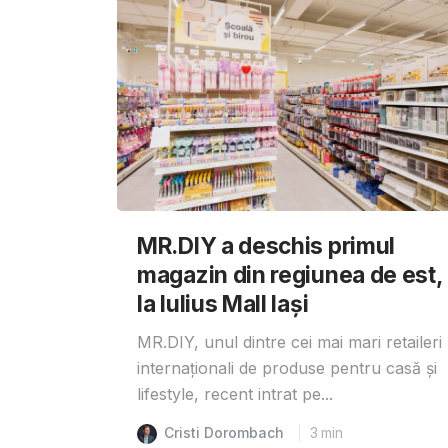
MR.DIY a deschis primul
magazin din regiunea de est,
la Iulius Mall Iași
MR.DIY, unul dintre cei mai mari retaileri
internaționali de produse pentru casă și
lifestyle, recent intrat pe...
Cristi Dorombach
3
min