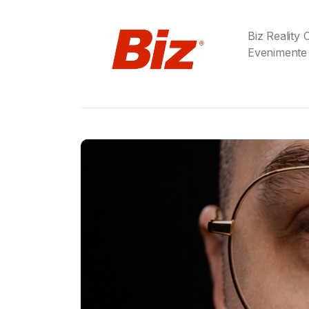
Biz Reality
Evenimente
Gabriel Barliga
Birra Moretti® a adu