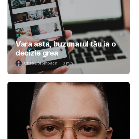
Vara asta, buzunarul tău ia o
decizie grea
Cristi Dorombach
3
min