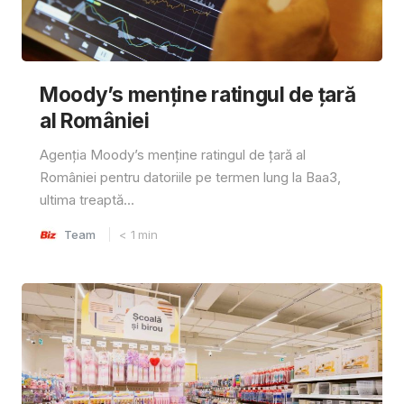
Moody’s menține ratingul de țară
al României
Agenția Moody’s menține ratingul de țară al
României pentru datoriile pe termen lung la Baa3,
ultima treaptă...
Team
< 1
min