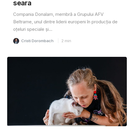
seara
Compania Donalam, membră a Grupului AFV
Beltrame, unul dintre liderii europeni în producția de
oțeluri speciale și...
Cristi Dorombach
2
min