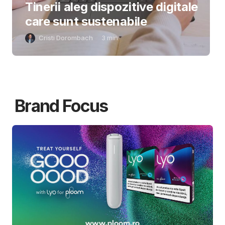
Tinerii aleg dispozitive digitale
care sunt sustenabile
Cristi Dorombach
3
min
Brand Focus