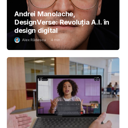
Andrei Manolache,
DesignVerse: Revoluția A.I. în
design digital
Alex Rădescu
4
min