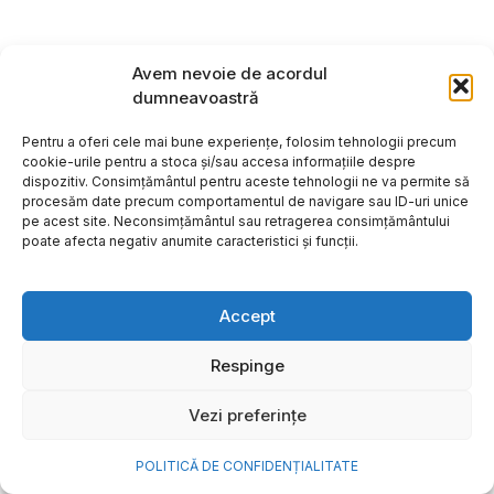
Avem nevoie de acordul
dumneavoastră
Pentru a oferi cele mai bune experiențe, folosim tehnologii precum
cookie-urile pentru a stoca și/sau accesa informațiile despre
dispozitiv. Consimțământul pentru aceste tehnologii ne va permite să
procesăm date precum comportamentul de navigare sau ID-uri unice
pe acest site. Neconsimțământul sau retragerea consimțământului
poate afecta negativ anumite caracteristici și funcții.
Accept
Cum transformi cele mai
Respinge
frumoase amintiri ale verii într-
Vezi preferințe
o bijuterie Pandora pe care o
porți zi de zi
POLITICĂ DE CONFIDENȚIALITATE