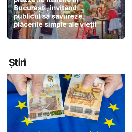
București, invitând
publicul să savureze
plăcerile simple ale vieții
Știri