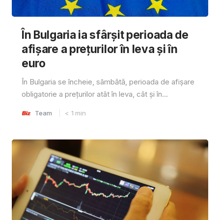
În Bulgaria ia sfârşit perioada de
afișare a prețurilor în ​​leva și în
euro
În Bulgaria se încheie, sâmbătă, perioada de afișare
obligatorie a prețurilor atât în ​​leva, cât și în...
Team
< 1
min