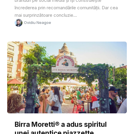
branduri pe social media și își construiește
încrederea prin recomandările comunității. Dar cea
mai surprinzătoare concluzie...
Ovidiu Neagoe
Birra Moretti® a adus spiritul
unei autentice piazzette