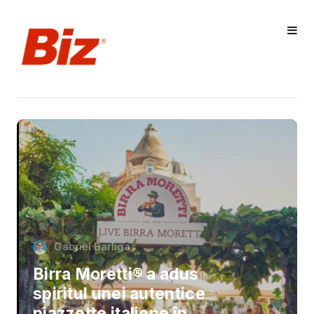
Gabriel Barliga
Birra Moretti® a adus
spiritul unei autentice
piazzette italiene în