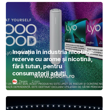
Inovația în industria nicotinei:
rezerve cu arome și nicotină,
fără tutun, pentru
consumatorii adulți
Team
2
min