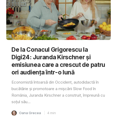
De la Conacul Grigorescu la
Digi24: Juranda Kirschner și
emisiunea care a crescut de patru
ori audiența într-o lună
Economistă întoarsă din Occident, autodidactă în
bucătărie și promotoare a mișcării Slow Food în
România, Juranda Kirschner a construit, împreună cu
soțul său...
Oana Grecea
4
min