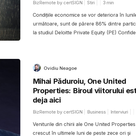
BizRemote by certSIGN
Stiri
3
min
Condițiile economice se vor deteriora în lunil
următoare, sunt de părere 86% dintre partici
la studiul Deloitte Private Equity (PE) Confide
Ovidiu Neagoe
Mihai Păduroiu, One United
Properties: Biroul viitorului es
deja aici
BizRemote by certSIGN
Business
Interviuri
Veniturile din chirii ale One United Properties
crescut în ultimele luni de peste zece ori și