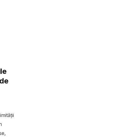
le
 de
mității
n
se,