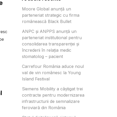
e
Moore Global anunță un
parteneriat strategic cu firma
românească Black Bullet
ANPC și ANPPS anunță un
resc
parteneriat institutional pentru
pe
consolidarea transparenței și
încrederii în relația medic
stomatolog – pacient
Carrefour România aduce noul
val de vin românesc la Young
Island Festival
Siemens Mobility a câștigat trei
l
contracte pentru modernizarea
infrastructurii de semnalizare
feroviară din România