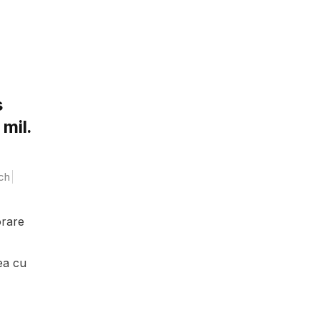
s
 mil.
ch
orare
ea cu