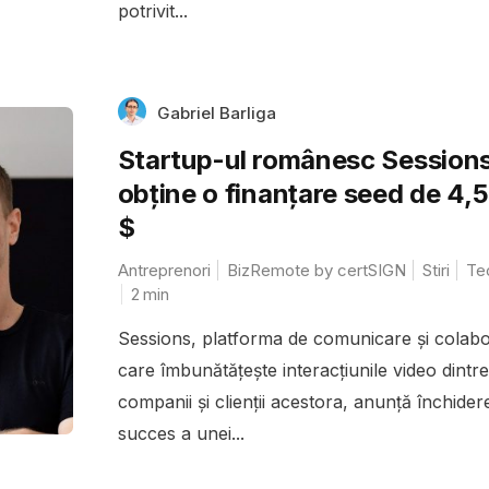
potrivit...
Gabriel Barliga
Startup-ul românesc Session
obține o finanțare seed de 4,5
$
Antreprenori
BizRemote by certSIGN
Stiri
Te
2
min
Sessions, platforma de comunicare și colab
care îmbunătățește interacțiunile video dintre
companii și clienții acestora, anunță închider
succes a unei...