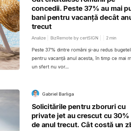
concedii. Peste 37% au mai pu
bani pentru vacanță decât an
trecut
Analize
BizRemote by certSIGN
2
min
Peste 37% dintre români și-au redus bugetel
pentru vacanță anul acesta, în timp ce mai m
un sfert nu vor...
Gabriel Barliga
Solicitările pentru zboruri cu
private jet au crescut cu 30% 
de anul trecut. Cât costă un z