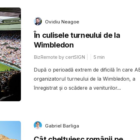
Ovidiu Neagoe
În culisele turneului de la
Wimbledon
BizRemote by certSIGN
5
min
După o perioadă extrem de dificilă în care A
organizatorul turneului de la Wimbledon, a
înregistrat și o scădere a veniturilor...
Gabriel Barliga
Cât cheltuiesc românii pe