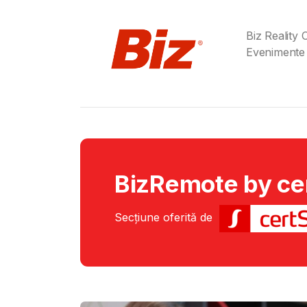
Biz Reality
Evenimente
BizRemote by ce
Secțiune oferită de