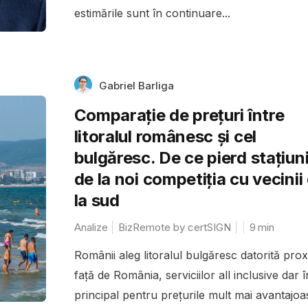
estimările sunt în continuare...
Gabriel Barliga
Comparație de prețuri între
litoralul românesc și cel
bulgăresc. De ce pierd stațiuni
de la noi competiția cu vecinii
la sud
Analize
BizRemote by certSIGN
9
min
Românii aleg litoralul bulgăresc datorită proxi
față de România, serviciilor all inclusive dar î
principal pentru prețurile mult mai avantajoa