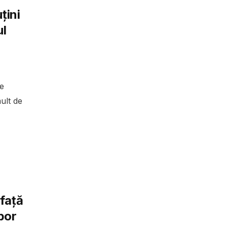
țini
ul
e
ult de
față
bor