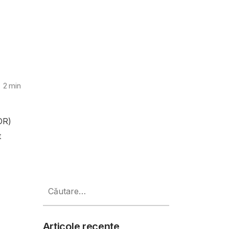
2
min
DR)
t
Caută
după:
Articole recente