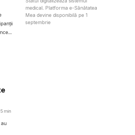
Statul digitalizează sistemul
medical. Platforma e-Sănătatea
e
Mea devine disponibilă pe 1
septembrie
panții
nce...
te
5
min
 au