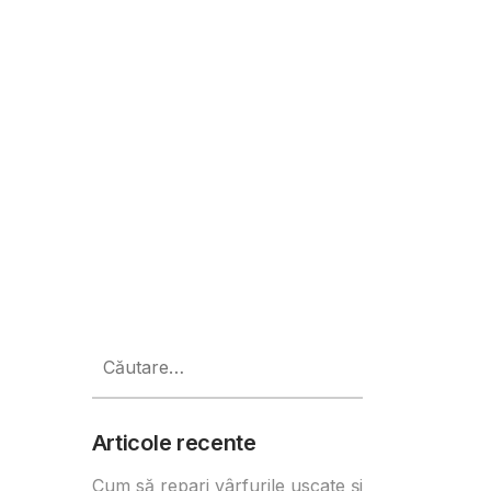
 cu 15% până la finalul anului
Caută
după:
Articole recente
Cum să repari vârfurile uscate și