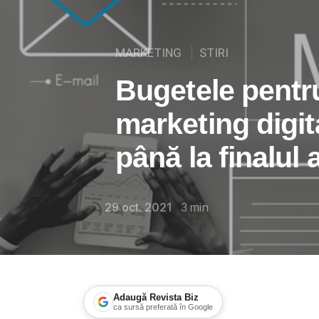
MARKETING
STIRI
Bugetele pentru
marketing digit
până la finalul 
29 oct. 2021
3
min
Adaugă Revista Biz
ca sursă preferată în Google