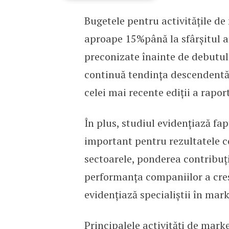
Bugetele pentru activitățile de
Bugetele pentru activită
aproape 15%până la sfârșitul an
preconizate înainte de debutul
continuă tendința descendentă
celei mai recente ediții a rapor
În plus, studiul evidențiază fa
important pentru rezultatele c
sectoarele, ponderea contribuție
performanța companiilor a cres
evidențiază specialiștii în mark
Principalele activități de mark