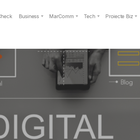
 Check
Business
MarComm
Tech
Proiecte Biz