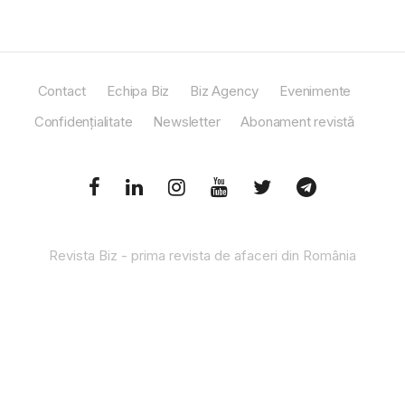
Contact
Echipa Biz
Biz Agency
Evenimente
Confidențialitate
Newsletter
Abonament revistă
Revista Biz - prima revista de afaceri din România