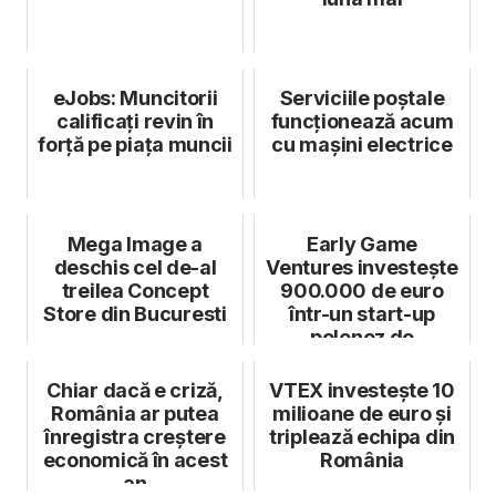
eJobs: Muncitorii
Serviciile poștale
calificați revin în
funcționează acum
forță pe piața muncii
cu mașini electrice
Mega Image a
Early Game
deschis cel de-al
Ventures investește
treilea Concept
900.000 de euro
Store din Bucuresti
într-un start-up
polonez de
cybersecurity
Chiar dacă e criză,
VTEX investește 10
România ar putea
milioane de euro și
înregistra creștere
triplează echipa din
economică în acest
România
an