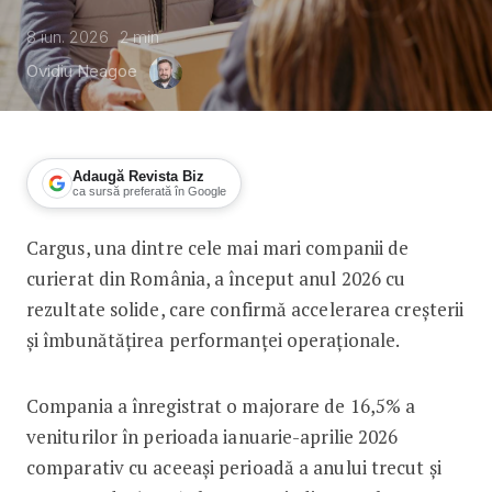
8 iun. 2026
2
min
Ovidiu Neagoe
Adaugă Revista Biz
ca sursă preferată în Google
Cargus, una dintre cele mai mari companii de
Cargus, venituri în creștere cu 16,5%,
curierat din România, a început anul 2026 cu
rezultate solide, care confirmă accelerarea creșterii
și îmbunătățirea performanței operaționale.
Compania a înregistrat o majorare de 16,5% a
veniturilor în perioada ianuarie-aprilie 2026
comparativ cu aceeași perioadă a anului trecut și