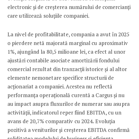
electronic și de creșterea numărului de comercianți
care utilizează soluțiile companiei.
La nivel de profitabilitate, compania a avut în 2025
o pierdere netă majorată marginal cu aproximativ
1%, ajungând la 80,5 milioane lei, ca efect al unor
ajustări contabile asociate amortizării fondului
comercial rezultat din tranzacții istorice și al altor
elemente nemonetare specifice structurii de
acționariat a companiei. Acestea nu reflectă
performanța operațională curentă a Cargus și nu
au impact asupra fluxurilor de numerar sau asupra
activității, indicatorul reper fiind EBITDA, cu un
avans de 20,7% comparativ cu 2024
.
Evoluția
pozitivă a veniturilor și creșterea EBITDA confirmă
soliditatea modelului de business și eficiența