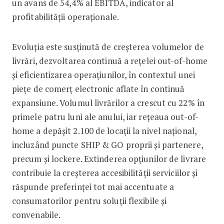
un avans de 54,4% al EBITDA, indicator al
profitabilității operaționale.
Evoluția este susținută de creșterea volumelor de
livrări, dezvoltarea continuă a rețelei out-of-home
și eficientizarea operațiunilor, în contextul unei
piețe de comerț electronic aflate în continuă
expansiune. Volumul livrărilor a crescut cu 22% în
primele patru luni ale anului, iar rețeaua out-of-
home a depășit 2.100 de locații la nivel național,
incluzând puncte SHIP & GO proprii și partenere,
precum și lockere. Extinderea opțiunilor de livrare
contribuie la creșterea accesibilității serviciilor și
răspunde preferinței tot mai accentuate a
consumatorilor pentru soluții flexibile și
convenabile.