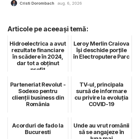
Cristi Dorombach
aug. 6, 2026
Articole pe aceeași temă:
Hidroelectrica a avut
Leroy Merlin Craiova
rezultate financiare
își deschide porțile
în scădere în 2024,
în Electroputere Parc
dar tot a obținut
profit
Parteneriat Revolut -
TV-ul, principala
Sodexo pentru
sursă de informare
clienții business din
cu privire la evoluția
România
COVID-19
Acorduri de fado la
Unde au vrut românii
Bucuresti
să se angajeze în
luna mai