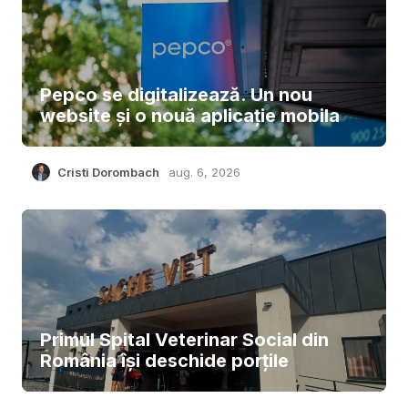
Pepco se digitalizează. Un nou
website și o nouă aplicație mobila
Cristi Dorombach
aug. 6, 2026
Primul Spital Veterinar Social din
România își deschide porțile