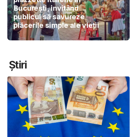
București, invitând
publicul să savureze
plăcerile simple ale vieții
Știri