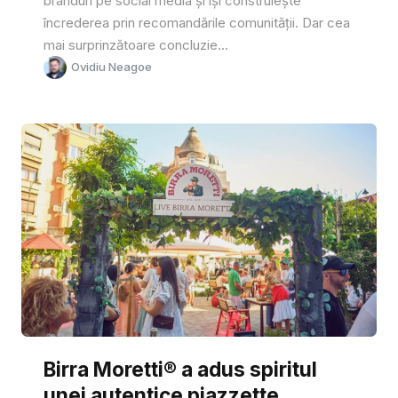
branduri pe social media și își construiește
încrederea prin recomandările comunității. Dar cea
mai surprinzătoare concluzie...
Ovidiu Neagoe
Birra Moretti® a adus spiritul
unei autentice piazzette