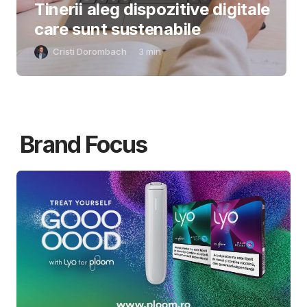
Tinerii aleg dispozitive digitale
care sunt sustenabile
Cristi Dorombach
3
min
Brand Focus