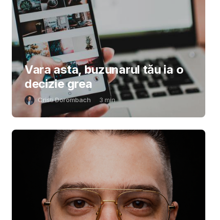
Vara asta, buzunarul tău ia o
decizie grea
Cristi Dorombach
3
min