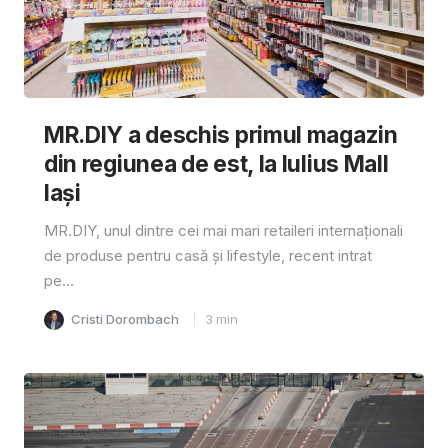
MR.DIY a deschis primul magazin
din regiunea de est, la Iulius Mall
Iași
MR.DIY, unul dintre cei mai mari retaileri internaționali
de produse pentru casă și lifestyle, recent intrat
pe...
Cristi Dorombach
3
min