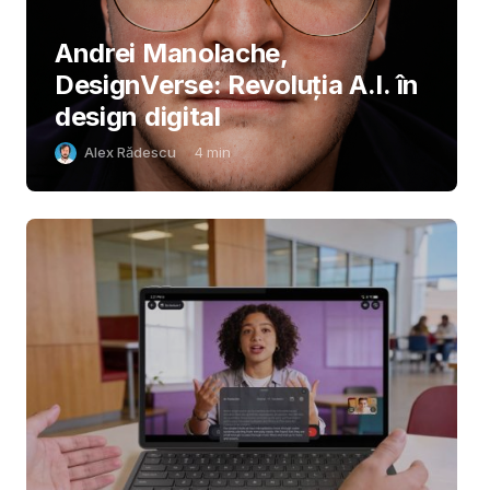
Andrei Manolache,
DesignVerse: Revoluția A.I. în
design digital
Alex Rădescu
4
min