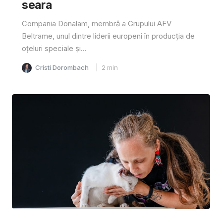
seara
Compania Donalam, membră a Grupului AFV
Beltrame, unul dintre liderii europeni în producția de
oțeluri speciale și...
Cristi Dorombach
2
min