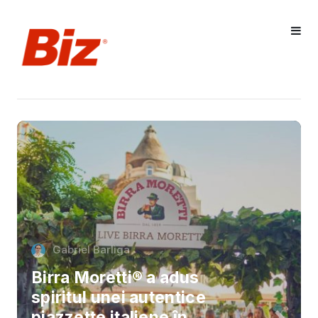
Gabriel Barliga
Birra Moretti® a adus
spiritul unei autentice
piazzette italiene în