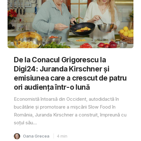
De la Conacul Grigorescu la
Digi24: Juranda Kirschner și
emisiunea care a crescut de patru
ori audiența într-o lună
Economistă întoarsă din Occident, autodidactă în
bucătărie și promotoare a mișcării Slow Food în
România, Juranda Kirschner a construit, împreună cu
soțul său...
Oana Grecea
4
min