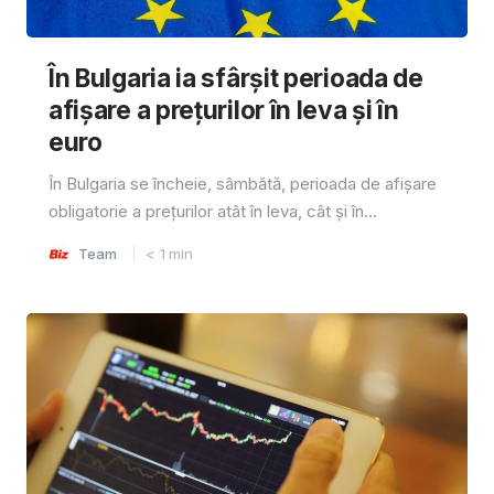
În Bulgaria ia sfârşit perioada de
afișare a prețurilor în ​​leva și în
euro
În Bulgaria se încheie, sâmbătă, perioada de afișare
obligatorie a prețurilor atât în ​​leva, cât și în...
Team
< 1
min