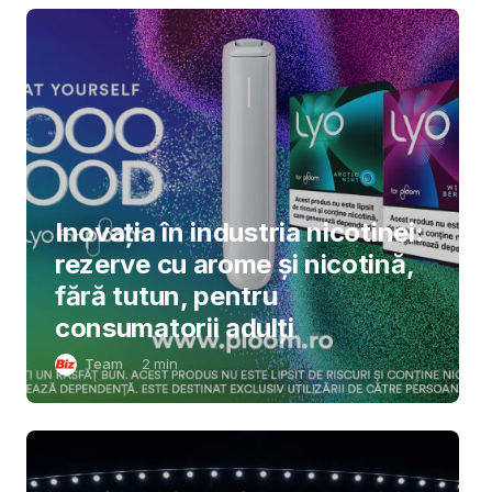
Inovația în industria nicotinei:
rezerve cu arome și nicotină,
fără tutun, pentru
consumatorii adulți
Team
2
min