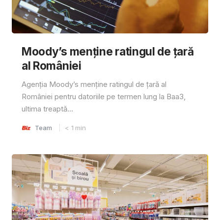
Moody’s menține ratingul de țară
al României
Agenția Moody’s menține ratingul de țară al
României pentru datoriile pe termen lung la Baa3,
ultima treaptă...
Team
< 1
min