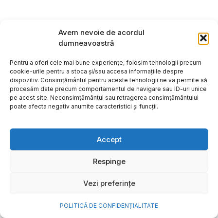
Avem nevoie de acordul
dumneavoastră
Pentru a oferi cele mai bune experiențe, folosim tehnologii precum
cookie-urile pentru a stoca și/sau accesa informațiile despre
dispozitiv. Consimțământul pentru aceste tehnologii ne va permite să
procesăm date precum comportamentul de navigare sau ID-uri unice
pe acest site. Neconsimțământul sau retragerea consimțământului
poate afecta negativ anumite caracteristici și funcții.
Accept
Cum transformi cele mai
Respinge
frumoase amintiri ale verii într-
Vezi preferințe
o bijuterie Pandora pe care o
porți zi de zi
POLITICĂ DE CONFIDENȚIALITATE