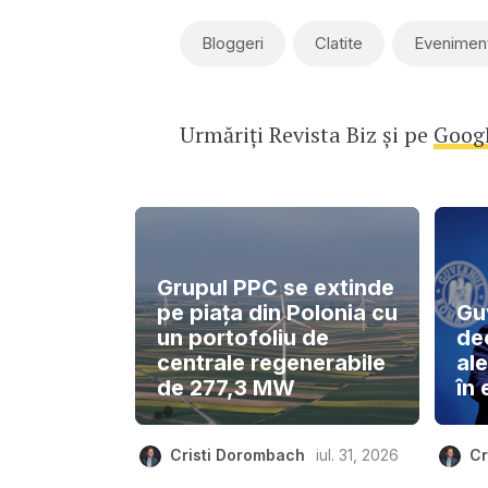
Bloggeri
Clatite
Evenimen
Urmăriți Revista Biz și pe
Goog
Grupul PPC se extinde
pe piața din Polonia cu
Gu
un portofoliu de
de
centrale regenerabile
ale
de 277,3 MW
în 
Cristi Dorombach
iul. 31, 2026
Cr