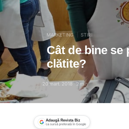
MARKETING
STIRI
Cât de bine se 
clătite?
20 mart. 2018
2
min
Adaugă Revista Biz
ca sursă preferată în Google