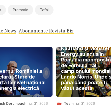
t
Promotie
Tefal
le News
.
Abonamente Revista Biz
Kaufland și Monster
Energy au adus în
România monopostu
de Formula 1 al
vernul României a
campionului mondial
clarat Stare de
Lando Norris. Unde ș
rtă la nivel național
până când poate fi
energia electrică
văzut acesta
isti Dorombach
iul. 31, 2026
Team
iul. 31, 2026