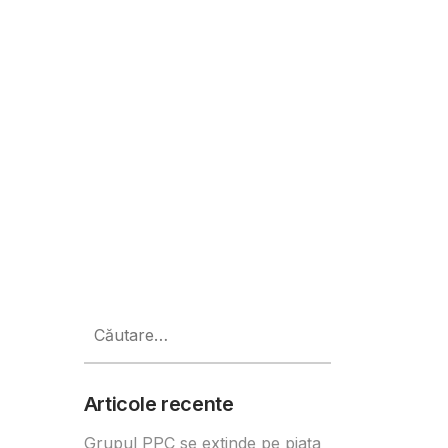
Caută
după:
Articole recente
Grupul PPC se extinde pe piața