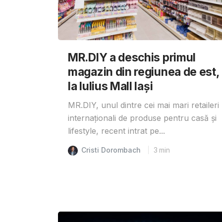
MR.DIY a deschis primul
magazin din regiunea de est,
la Iulius Mall Iași
MR.DIY, unul dintre cei mai mari retaileri
internaționali de produse pentru casă și
lifestyle, recent intrat pe...
Cristi Dorombach
3
min