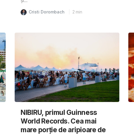
și...
Cristi Dorombach
2
min
NIBIRU, primul Guinness
World Records. Cea mai
mare porție de aripioare de