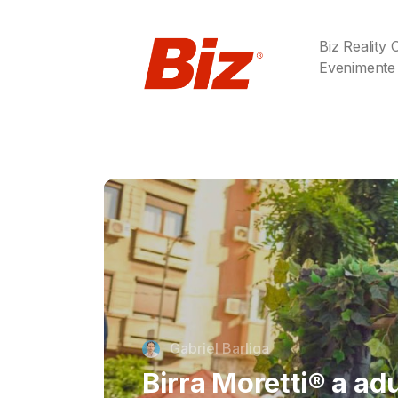
Biz Reality
Evenimente
Cristi Dorombach
Richard Joannides,