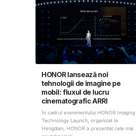
HONOR lansează noi
tehnologii de imagine pe
mobil: fluxul de lucru
cinematografic ARRI
În cadrul evenimentului HONOR Imaging
Technology Launch, organizat la
Hengdian, HONOR a prezentat cele mai