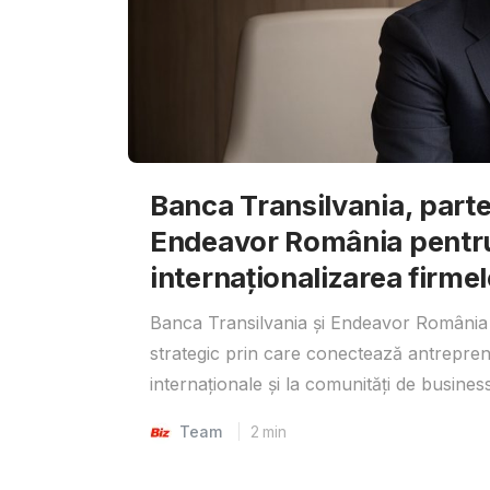
Banca Transilvania, parte
Endeavor România pentr
internaționalizarea firmel
Banca Transilvania și Endeavor România 
strategic prin care conectează antrepreno
internaționale și la comunități de business
Team
2
min