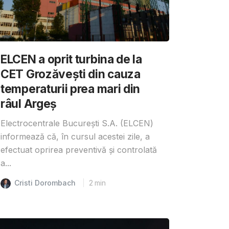
ELCEN a oprit turbina de la
CET Grozăvești din cauza
temperaturii prea mari din
râul Argeș
Electrocentrale București S.A. (ELCEN)
informează că, în cursul acestei zile, a
efectuat oprirea preventivă și controlată
a...
Cristi Dorombach
2
min