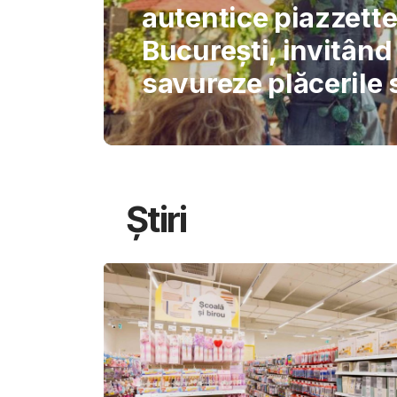
International Schoo
permite AI-ului să 
gândirea elevilor
Știri