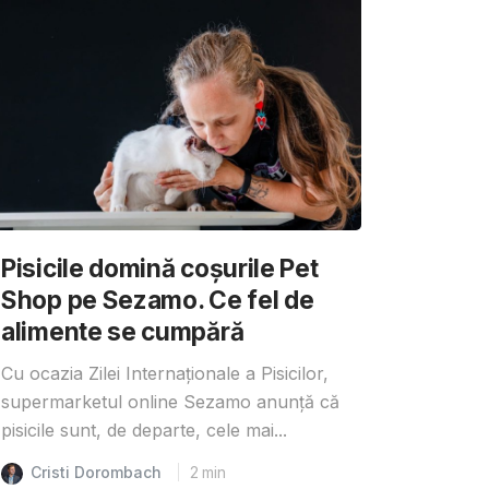
Pisicile domină coșurile Pet
Shop pe Sezamo. Ce fel de
alimente se cumpără
Cu ocazia Zilei Internaționale a Pisicilor,
supermarketul online Sezamo anunță că
pisicile sunt, de departe, cele mai...
Cristi Dorombach
2
min