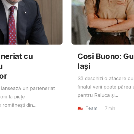
neriat cu
Cosi Buono: Gust
u
Iași
or
Să deschizi o afacere cu
finalul verii poate părea 
lansează un parteneriat
pentru Raluca și...
rii la piețe
 românești din...
Team
7
min