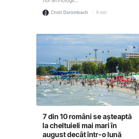
noi tehnologii...
Cristi Dorombach
6
min
7 din 10 români se așteaptă
la cheltuieli mai mari în
august decât într-o lună