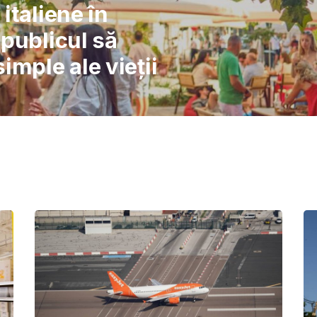
l: Școlile nu pot
înlocuiască