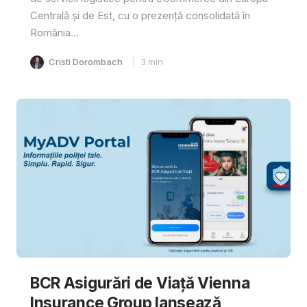
Centrală și de Est, cu o prezență consolidată în
România...
Cristi Dorombach
3
min
BCR Asigurări de Viață Vienna
Insurance Group lansează