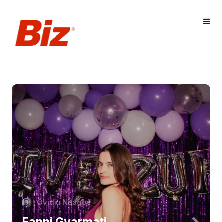
Ovidiu Neagoe
Fanni Gyarmati,