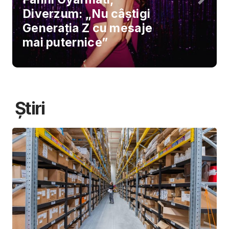
Diverzum: „Nu câștigi
Generația Z cu mesaje
mai puternice”
Știri