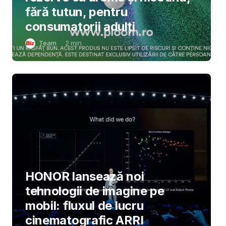
fără tutun, pentru
consumatorii adulți
Team
2
min
HONOR lansează noi
tehnologii de imagine pe
mobil: fluxul de lucru
cinematografic ARRI