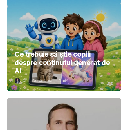
Ce trebuie să știe copiii
despre conținutul generat de
AI
Cristi Dorombach
5
min