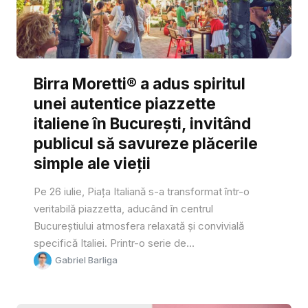
Birra Moretti® a adus spiritul
unei autentice piazzette
italiene în București, invitând
publicul să savureze plăcerile
simple ale vieții
Pe 26 iulie, Piața Italiană s-a transformat într-o
veritabilă piazzetta, aducând în centrul
Bucureștiului atmosfera relaxată și convivială
specifică Italiei. Printr-o serie de...
Gabriel Barliga