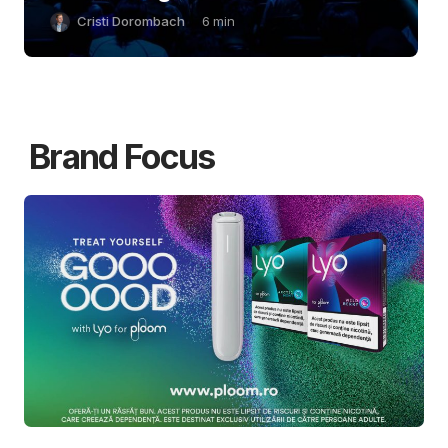
Cristi Dorombach
6
min
Brand Focus