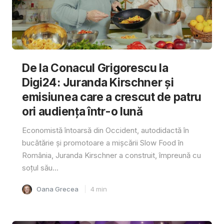
De la Conacul Grigorescu la
Digi24: Juranda Kirschner și
emisiunea care a crescut de patru
ori audiența într-o lună
Economistă întoarsă din Occident, autodidactă în
bucătărie și promotoare a mișcării Slow Food în
România, Juranda Kirschner a construit, împreună cu
soțul său...
Oana Grecea
4
min