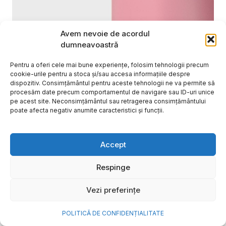
Avem nevoie de acordul
dumneavoastră
Pentru a oferi cele mai bune experiențe, folosim tehnologii precum
cookie-urile pentru a stoca și/sau accesa informațiile despre
dispozitiv. Consimțământul pentru aceste tehnologii ne va permite să
procesăm date precum comportamentul de navigare sau ID-uri unice
pe acest site. Neconsimțământul sau retragerea consimțământului
poate afecta negativ anumite caracteristici și funcții.
Cum transformi cele mai
Accept
frumoase amintiri ale verii într-
o bijuterie Pandora pe care o
Respinge
porți zi de zi
Vezi preferințe
Vara este, pentru mulți dintre noi, anotimpul în care
se întâmplă cele mai importante lucruri. Plecăm în
POLITICĂ DE CONFIDENȚIALITATE