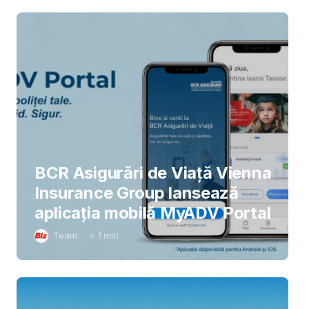
BCR Asigurări de Viață Vienna
Insurance Group lansează
aplicația mobilă MyADV Portal
Team
< 1
min