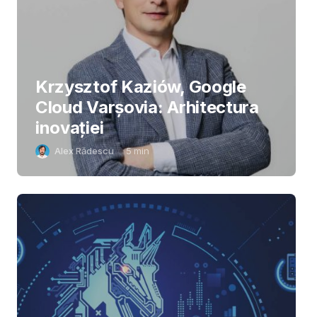
Krzysztof Kaziów, Google
Cloud Varșovia: Arhitectura
inovaţiei
Alex Rădescu
5
min