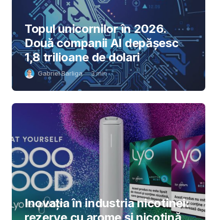
Topul unicornilor în 2026.
Două companii AI depășesc
1,8 trilioane de dolari
Gabriel Barliga
3
min
Inovația în industria nicotinei:
rezerve cu arome și nicotină,