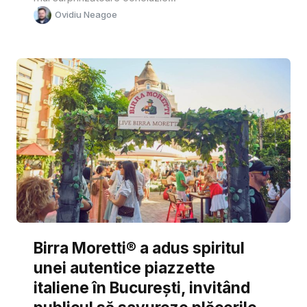
Ovidiu Neagoe
Birra Moretti® a adus spiritul
unei autentice piazzette
italiene în București, invitând