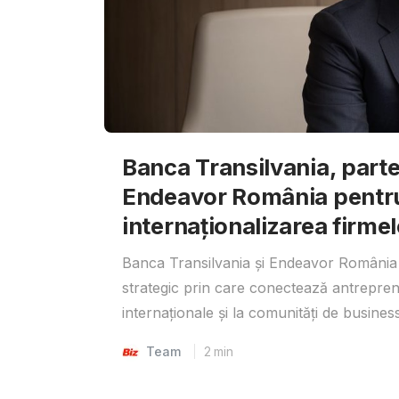
Banca Transilvania, parte
Endeavor România pentr
internaționalizarea firmel
Banca Transilvania și Endeavor România 
strategic prin care conectează antrepreno
internaționale și la comunități de business
Team
2
min