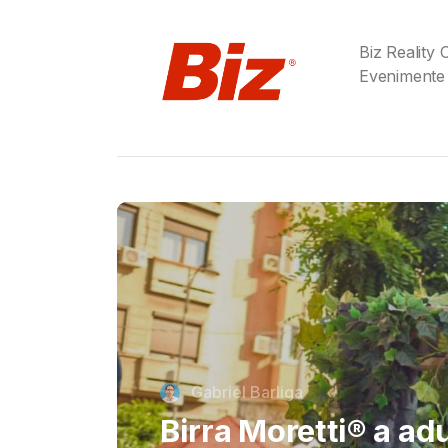
Biz Reality
Evenimente
Cristi Dorombach
Richard Joannides,