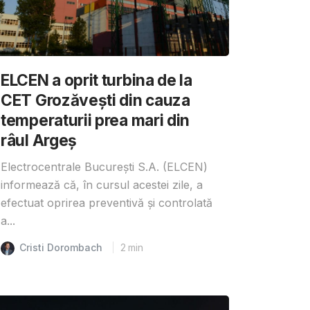
ELCEN a oprit turbina de la
CET Grozăvești din cauza
temperaturii prea mari din
râul Argeș
Electrocentrale București S.A. (ELCEN)
informează că, în cursul acestei zile, a
efectuat oprirea preventivă și controlată
a...
Cristi Dorombach
2
min