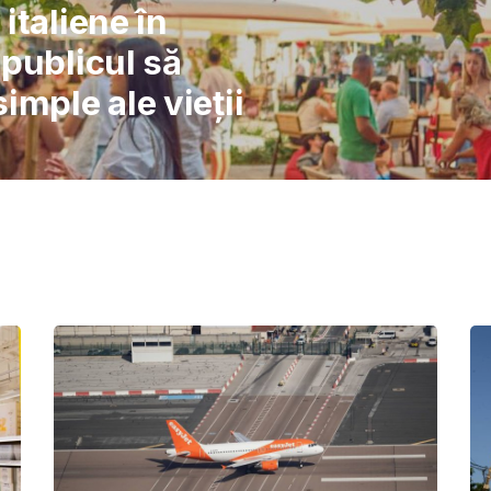
l: Școlile nu pot
 înlocuiască