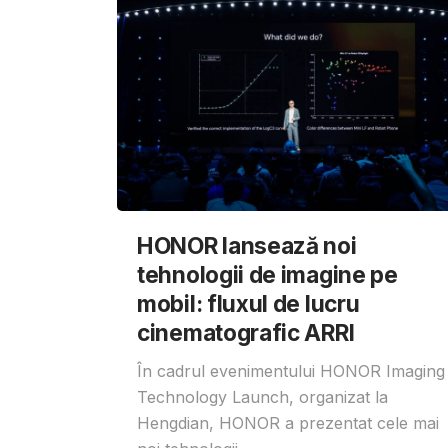
HONOR lansează noi
tehnologii de imagine pe
mobil: fluxul de lucru
cinematografic ARRI
În cadrul evenimentului HONOR Imaging
Technology Launch, organizat la
Hengdian, HONOR a prezentat cele mai