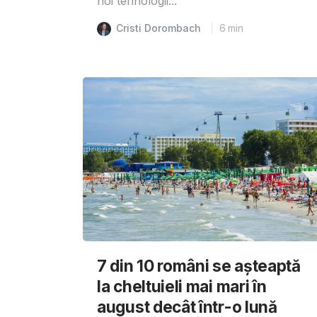
noi tehnologii...
Cristi Dorombach
6
min
7 din 10 români se așteaptă
la cheltuieli mai mari în
august decât într-o lună