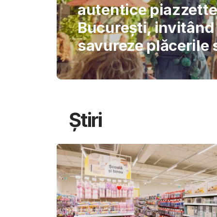
International Schoo
permite AI-ului să
gândirea elevilor
Știri