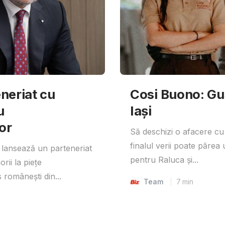
neriat cu
Cosi Buono: Gust
u
Iași
or
Să deschizi o afacere cu
finalul verii poate părea 
lansează un parteneriat
pentru Raluca și...
rii la piețe
 românești din...
Team
7
min