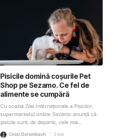
Pisicile domină coșurile Pet
Shop pe Sezamo. Ce fel de
alimente se cumpără
Cu ocazia Zilei Internaționale a Pisicilor,
supermarketul online Sezamo anunță că
pisicile sunt, de departe, cele mai...
Cristi Dorombach
2
min