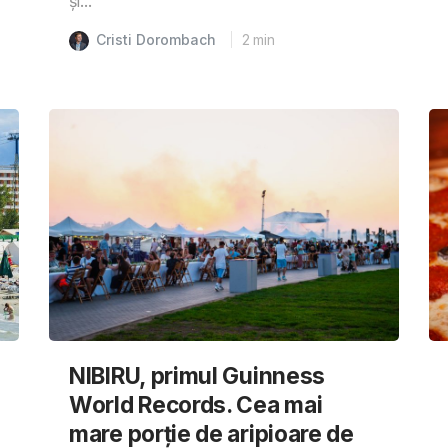
și...
Cristi Dorombach
2
min
NIBIRU, primul Guinness
World Records. Cea mai
mare porție de aripioare de