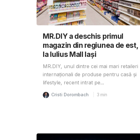
MR.DIY a deschis primul
magazin din regiunea de est,
la Iulius Mall Iași
MR.DIY, unul dintre cei mai mari retaileri
internaționali de produse pentru casă și
lifestyle, recent intrat pe...
Cristi Dorombach
3
min