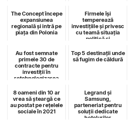
The Concept începe
Firmele își
expansiunea
temperează
regională și intră pe
investițiile și privesc
piața din Polonia
cu teamă situația
politică și
economică. De ce
asta n...
Au fost semnate
Top 5 destinații unde
primele 30 de
să fugim de căldură
contracte pentru
investiții în
retehnologizarea
IMM-urilor, în
valoare...
8 oameni din 10 ar
Legrand și
vrea să șteargă ce
Samsung,
au postat pe rețelele
parteneriat pentru
sociale în 2021
soluții dedicate
hotelurilor
inteligente