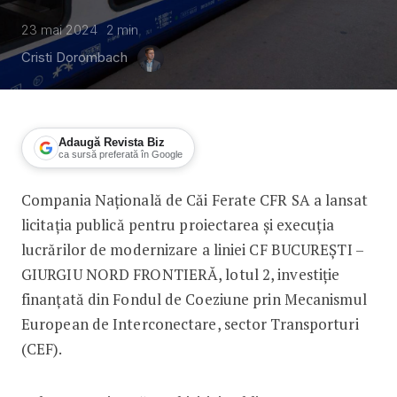
23 mai 2024
2
min
Cristi Dorombach
Adaugă Revista Biz
ca sursă preferată în Google
Compania Națională de Căi Ferate CFR SA a lansat
CFR vrea să modernizeze linia de cale
licitația publică pentru proiectarea și execuția
lucrărilor de modernizare a liniei CF BUCUREȘTI –
GIURGIU NORD FRONTIERĂ, lotul 2, investiție
finanțată din Fondul de Coeziune prin Mecanismul
European de Interconectare, sector Transporturi
(CEF).