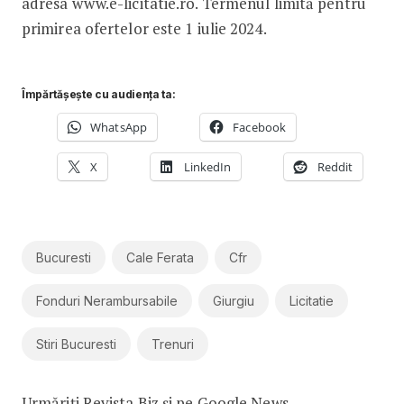
adresa www.e-licitatie.ro. Termenul limită pentru
primirea ofertelor este 1 iulie 2024.
Împărtășește cu audiența ta:
WhatsApp
Facebook
X
LinkedIn
Reddit
Bucuresti
Cale Ferata
Cfr
Fonduri Nerambursabile
Giurgiu
Licitatie
Stiri Bucuresti
Trenuri
Urmăriți Revista Biz și pe
Google News
.