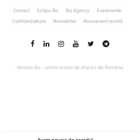
Contact
Echipa Biz
Biz Agency
Evenimente
Confidențialitate
Newsletter
Abonament revistă
Revista Biz - prima revista de afaceri din România
Avem nevoie de acordul