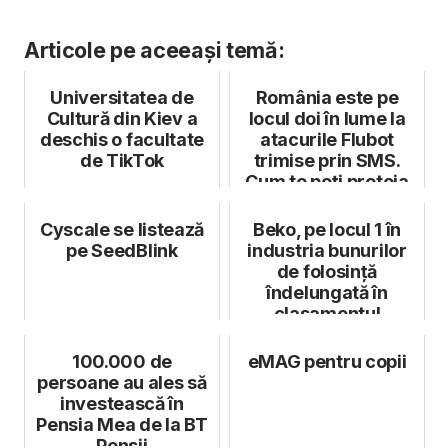
Articole pe aceeași temă:
Universitatea de
România este pe
Cultură din Kiev a
locul doi în lume la
deschis o facultate
atacurile Flubot
de TikTok
trimise prin SMS.
Cum te poți proteja
Cyscale se listează
Beko, pe locul 1 în
pe SeedBlink
industria bunurilor
de folosință
îndelungată în
clasamentul
Corporate Knights
Gl...
100.000 de
eMAG pentru copii
persoane au ales să
investească în
Pensia Mea de la BT
Pensii