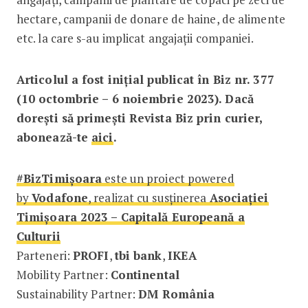
hectare, campanii de donare de haine, de alimente
etc. la care s-au implicat angajații companiei.
Articolul a fost inițial publicat în Biz nr. 377
(10 octombrie – 6 noiembrie 2023). Dacă
dorești să primești Revista Biz prin curier,
abonează-te
aici
.
#BizTimișoara
este un proiect powered
by
Vodafone
, realizat cu susținerea
Asociației
Timișoara 2023 – Capitală Europeană a
Culturii
Parteneri:
PROFI
,
tbi bank
,
IKEA
Mobility Partner:
Continental
Sustainability Partner:
DM România