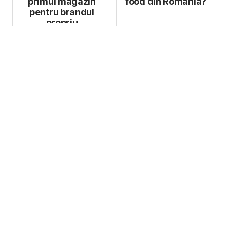
primul magazin
food din România?
pentru brandul
propriu