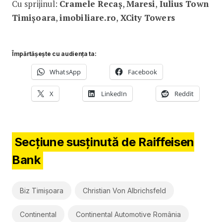
Cu sprijinul:
Cramele Recaș
,
Maresi
,
Iulius Town
Timișoara
,
imobiliare.ro
,
XCity Towers
Împărtășește cu audiența ta:
WhatsApp
Facebook
X
LinkedIn
Reddit
Secțiune susținută de Raiffeisen
Bank
Biz Timișoara
Christian Von Albrichsfeld
Continental
Continental Automotive România