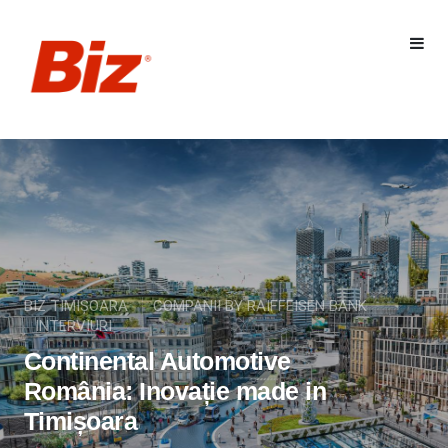
BIZ TIMIȘOARA
COMPANII BY RAIFFEISEN BANK
INTERVIURI
Continental Automotive
România: Inovație made in
Timișoara