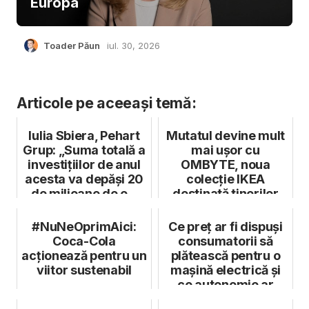
Europa
Toader Păun
iul. 30, 2026
Articole pe aceeași temă:
Iulia Sbiera, Pehart
Mutatul devine mult
Grup: „Suma totală a
mai ușor cu
investițiilor de anul
OMBYTE, noua
acesta va depăși 20
colecție IKEA
de milioane de e...
destinată tinerilor
#NuNeOprimAici:
Ce preț ar fi dispuși
Coca-Cola
consumatorii să
acționează pentru un
plătească pentru o
viitor sustenabil
mașină electrică și
ce autonomie ar
trebui ...