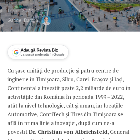
17 oct. 2023
7
min
Gabriel Barliga
Adaugă Revista Biz
ca sursă preferată în Google
Cu șase unități de producție și patru centre de
Continental Automotive România: Ino
inginerie în Timișoara, Sibiu, Carei, Brașov și Iași,
Continental a investit peste 2,2 miliarde de euro în
activitățile din România în perioada 1999 – 2022,
atât la nivel tehnologic, cât și uman, iar locațiile
Automotive, ContiTech și Tires din Timișoara se
află în prima linie a inovației, după cum ne-a
povestit
Dr. Christian von Albrichsfeld
, General