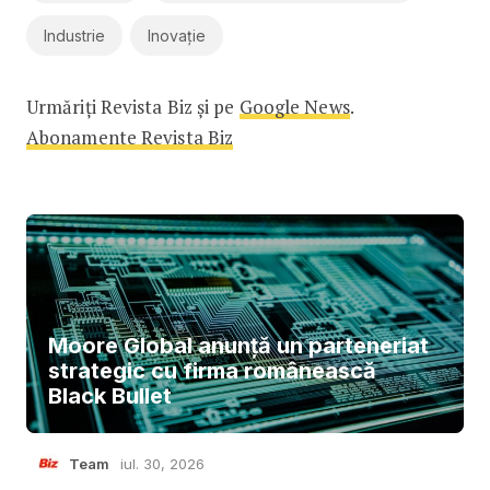
Industrie
Inovație
Urmăriți Revista Biz și pe
Google News
.
Abonamente Revista Biz
Moore Global anunță un parteneriat
strategic cu firma românească
Black Bullet
Team
iul. 30, 2026