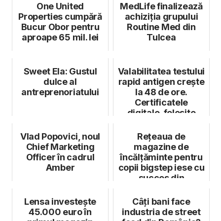
One United
MedLife finalizează
Properties cumpără
achiziția grupului
Bucur Obor pentru
Routine Med din
aproape 65 mil. lei
Tulcea
Sweet Ela: Gustul
Valabilitatea testului
dulce al
rapid antigen crește
antreprenoriatului
la 48 de ore.
Certificatele
digitale, folosite
pentru ve...
Vlad Popovici, noul
Rețeaua de
Chief Marketing
magazine de
Officer în cadrul
încălțăminte pentru
Amber
copii bigstep iese cu
succes din
reorganizare
Lensa investește
Câți bani face
45.000 euro în
industria de street