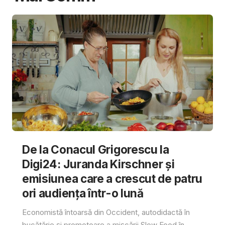
De la Conacul Grigorescu la
Digi24: Juranda Kirschner și
emisiunea care a crescut de patru
ori audiența într-o lună
Economistă întoarsă din Occident, autodidactă în
bucătărie și promotoare a mișcării Slow Food în