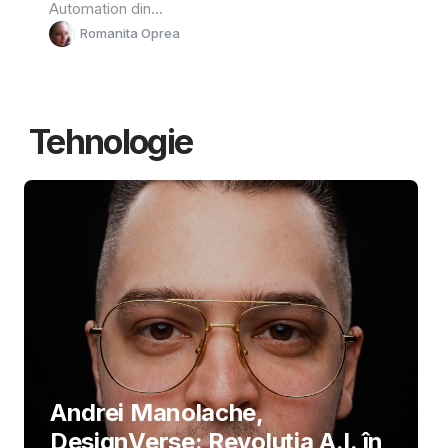
Automation din...
Romanita Oprea
Tehnologie
Andrei Manolache,
DesignVerse: Revoluția A.I. în