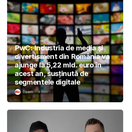
PwC: Industria de media și
divertisment din România va
ajunge la 5,22 mld. euro în
acest an, susținută de
segmentele digitale
Team
4
min