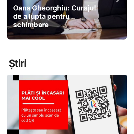
Oana Gheorghiu: Curajul
de a lupta pentru
schimbare
Știri