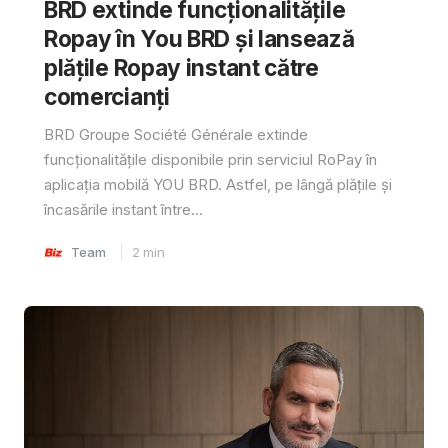
BRD extinde funcționalitățile
Ropay în You BRD și lansează
plățile Ropay instant către
comercianți
BRD Groupe Société Générale extinde
funcționalitățile disponibile prin serviciul RoPay în
aplicația mobilă YOU BRD. Astfel, pe lângă plățile și
încasările instant între...
Team
2
min