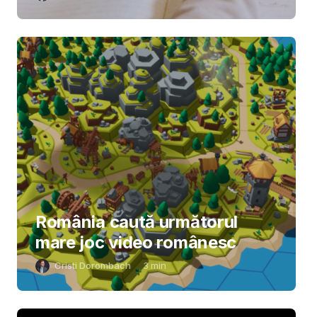
România caută următorul
mare joc video românesc
Cristi Dorombach
3
min