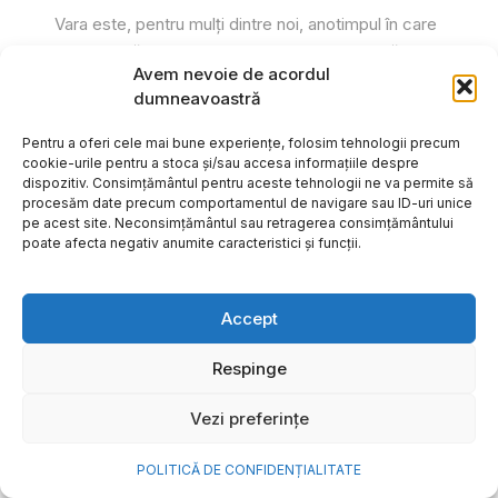
Vara este, pentru mulți dintre noi, anotimpul în care
se întâmplă cele mai importante lucruri. Plecăm în
Avem nevoie de acordul
vacanțe pe care le planificăm luni...
dumneavoastră
Cristiana Todiresei
Pentru a oferi cele mai bune experiențe, folosim tehnologii precum
cookie-urile pentru a stoca și/sau accesa informațiile despre
dispozitiv. Consimțământul pentru aceste tehnologii ne va permite să
procesăm date precum comportamentul de navigare sau ID-uri unice
pe acest site. Neconsimțământul sau retragerea consimțământului
poate afecta negativ anumite caracteristici și funcții.
Accept
Respinge
Vezi preferințe
POLITICĂ DE CONFIDENȚIALITATE
NOVA Power & Gas: un program