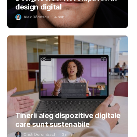
design digital
Alex Rădescu
4
min
Tinerii aleg dispozitive digitale
care sunt sustenabile
Cristi Dorombach
3
min