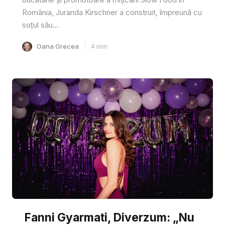
România, Juranda Kirschner a construit, împreună cu
soțul său...
Oana Grecea
4
min
Fanni Gyarmati, Diverzum: „Nu