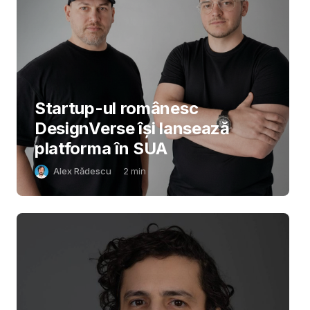
Startup-ul românesc
DesignVerse își lansează
platforma în SUA
Alex Rădescu
2
min