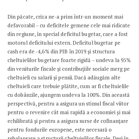
Din păcate, criza ne-a prins într-un moment mai
defavorabil – cu deficitele gemene cele mai ridicate
din regiune, în special deficitul bugetar, care a fost
motorul deficitului extern. Deficitul bugetar pe
cash era de -4,6% din PIB în 2019 și structura
cheltuielilor bugetare foarte rigidă – undeva la 95%
din veniturile fiscale și contribuțiile sociale merg pe
cheltuieli cu salarii și pensii. Dacă adăugăm alte
cheltuieli care trebuie plătite, cum ar fi cheltuielile
cu dobânzile, ajungem undeva la 100%. Din această
perspectivă, pentru a asigura un stimul fiscal viitor
pentru o revenire cât mai rapidă a economiei și mai
echilibrată și pentru a asigura surse de cofinanțare
pentru fondurile europene, este necesară o
rebalansare a structurii cheltuielilor fiscale. Deși în