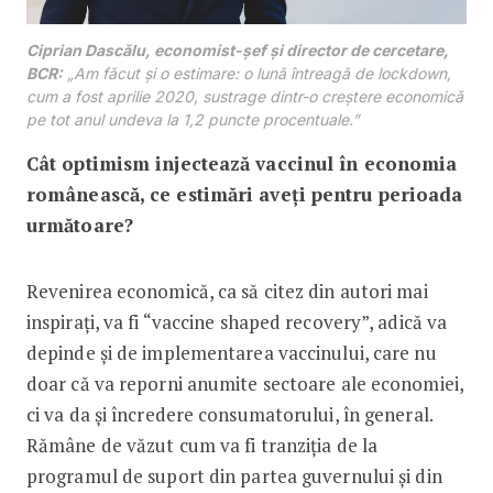
Ciprian Dascălu, economist-șef și director de cercetare,
BCR:
„Am făcut și o estimare: o lună întreagă de lockdown,
cum a fost aprilie 2020, sustrage dintr-o creștere economică
pe tot anul undeva la 1,2 puncte procentuale.”
Cât optimism injectează vaccinul în economia
românească, ce estimări aveți pentru perioada
următoare?
Revenirea economică, ca să citez din autori mai
inspirați, va fi “vaccine shaped recovery”, adică va
depinde și de implementarea vaccinului, care nu
doar că va reporni anumite sectoare ale economiei,
ci va da și încredere consumatorului, în general.
Rămâne de văzut cum va fi tranziția de la
programul de suport din partea guvernului și din