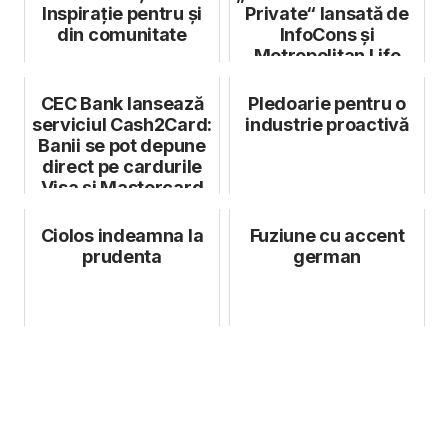
Inspirație pentru și
Private“ lansată de
din comunitate
InfoCons și
Metropolitan Life
CEC Bank lansează
Pledoarie pentru o
serviciul Cash2Card:
industrie proactivă
Banii se pot depune
direct pe cardurile
Visa și Mastercard
Ciolos indeamna la
Fuziune cu accent
prudenta
german