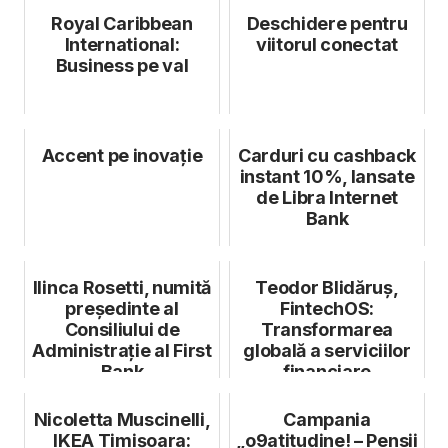
Royal Caribbean
Deschidere pentru
International:
viitorul conectat
Business pe val
Accent pe inovație
Carduri cu cashback
instant 10%, lansate
de Libra Internet
Bank
Ilinca Rosetti, numită
Teodor Blidăruș,
președinte al
FintechOS:
Consiliului de
Transformarea
Administrație al First
globală a serviciilor
Bank
financiare
Nicoletta Muscinelli,
Campania
IKEA Timișoara:
„o9atitudine! – Pensii