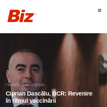
FINANȚE
INTERVIURI
Ciprian Dascălu, BCR: Revenire
în ritmul vaccinării