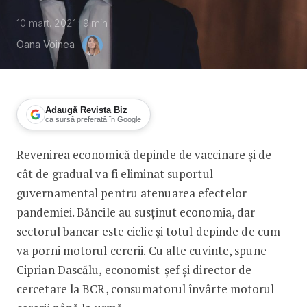
10 mart. 2021
9
min
Oana Voinea
Adaugă Revista Biz
ca sursă preferată în Google
Revenirea economică depinde de vaccinare și de
Ciprian Dascălu, BCR: Revenire în ritm
cât de gradual va fi eliminat suportul
guvernamental pentru atenuarea efectelor
pandemiei. Băncile au susținut economia, dar
sectorul bancar este ciclic și totul depinde de cum
va porni motorul cererii. Cu alte cuvinte, spune
Ciprian Dascălu, economist-șef și director de
cercetare la BCR, consumatorul învârte motorul