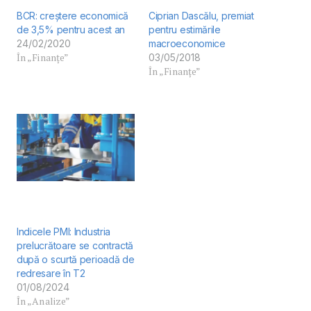
BCR: creștere economică
Ciprian Dascălu, premiat
de 3,5% pentru acest an
pentru estimările
24/02/2020
macroeconomice
În „Finanțe”
03/05/2018
În „Finanțe”
Indicele PMI: Industria
prelucrătoare se contractă
după o scurtă perioadă de
redresare în T2
01/08/2024
În „Analize”