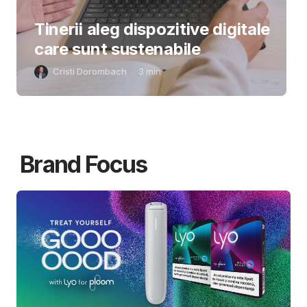
Tinerii aleg dispozitive digitale
care sunt sustenabile
Cristi Dorombach
3
min
Brand Focus