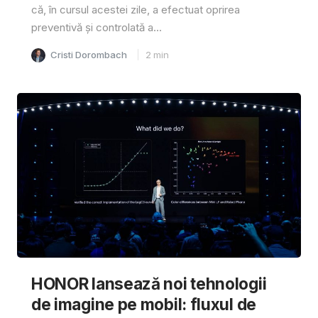
că, în cursul acestei zile, a efectuat oprirea
preventivă și controlată a...
Cristi Dorombach
2
min
HONOR lansează noi tehnologii
de imagine pe mobil: fluxul de