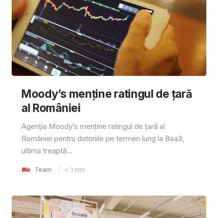
Moody’s menține ratingul de țară
al României
Agenția Moody’s menține ratingul de țară al
României pentru datoriile pe termen lung la Baa3,
ultima treaptă...
Team
< 1
min