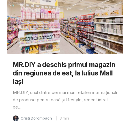
MR.DIY a deschis primul magazin
din regiunea de est, la Iulius Mall
Iași
MR.DIY, unul dintre cei mai mari retaileri internaționali
de produse pentru casă și lifestyle, recent intrat
pe...
Cristi Dorombach
3
min