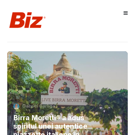
Gabriel Barliga
Birra Moretti® a adus
spiritul unei autentice
piazzette italiene în