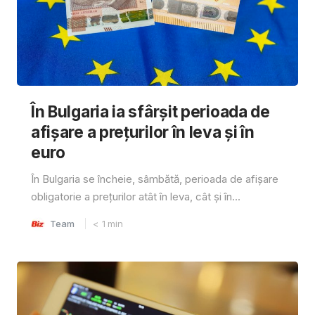
În Bulgaria ia sfârşit perioada de
afișare a prețurilor în ​​leva și în
euro
În Bulgaria se încheie, sâmbătă, perioada de afișare
obligatorie a prețurilor atât în ​​leva, cât și în...
Team
< 1
min