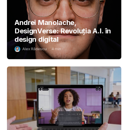
Andrei Manolache,
DesignVerse: Revoluția A.I. în
design digital
Alex Rădescu
4
min