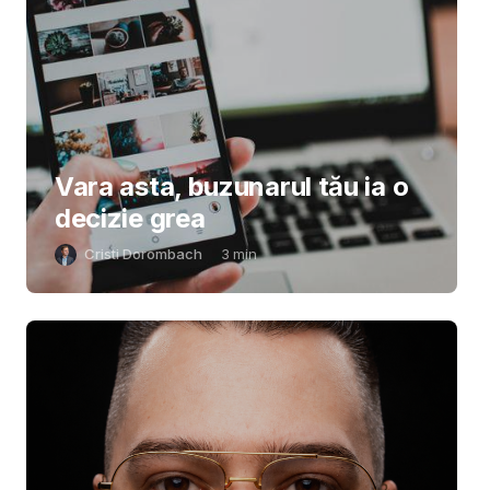
Vara asta, buzunarul tău ia o
decizie grea
Cristi Dorombach
3
min