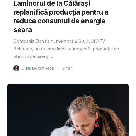
Laminorul de la Călărași
replanifică producția pentru a
reduce consumul de energie
seara
Compania Donalam, membră a Grupului AFV
Beltrame, unul dintre liderii europeni în producția de
oțeluri speciale și...
Cristi Dorombach
2
min