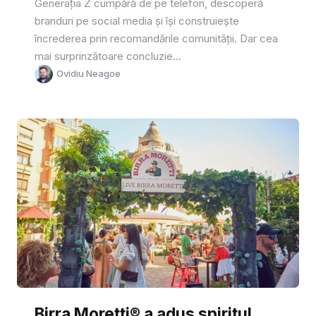
Generația Z cumpără de pe telefon, descoperă
branduri pe social media și își construiește
încrederea prin recomandările comunității. Dar cea
mai surprinzătoare concluzie...
Ovidiu Neagoe
Birra Moretti® a adus spiritul