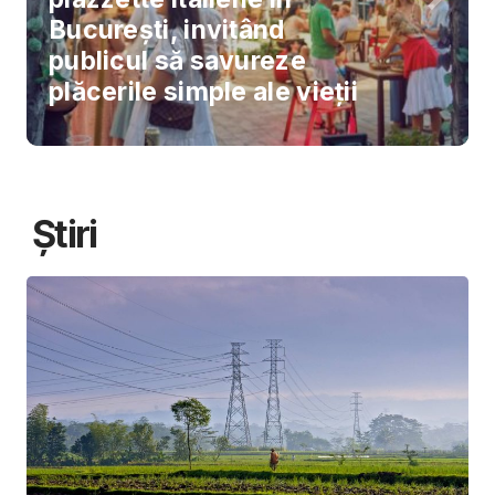
București, invitând
publicul să savureze
plăcerile simple ale vieții
Știri