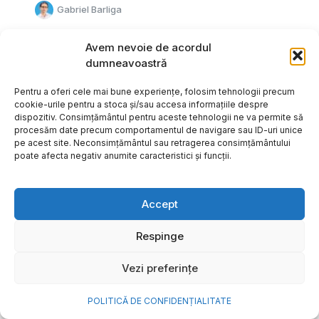
Gabriel Barliga
Avem nevoie de acordul
dumneavoastră
Pentru a oferi cele mai bune experiențe, folosim tehnologii precum
cookie-urile pentru a stoca și/sau accesa informațiile despre
dispozitiv. Consimțământul pentru aceste tehnologii ne va permite să
procesăm date precum comportamentul de navigare sau ID-uri unice
pe acest site. Neconsimțământul sau retragerea consimțământului
poate afecta negativ anumite caracteristici și funcții.
Accept
Respinge
Cum transformi cele mai
Vezi preferințe
frumoase amintiri ale verii într-
o bijuterie Pandora pe care o
POLITICĂ DE CONFIDENȚIALITATE
porți zi de zi