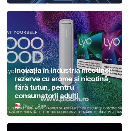
Inovația în industria nicotinei:
rezerve cu arome și nicotină,
fără tutun, pentru
consumatorii adulți
Team
2
min