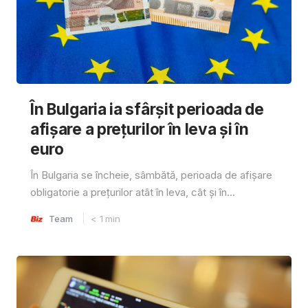
În Bulgaria ia sfârşit perioada de
afișare a prețurilor în ​​leva și în
euro
În Bulgaria se încheie, sâmbătă, perioada de afișare
obligatorie a prețurilor atât în ​​leva, cât și în...
Team
< 1
min