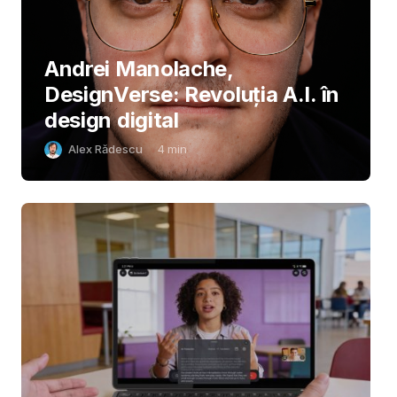
Andrei Manolache,
DesignVerse: Revoluția A.I. în
design digital
Alex Rădescu
4
min