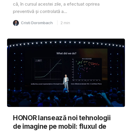
că, în cursul acestei zile, a efectuat oprirea
preventivă și controlată a...
Cristi Dorombach
2
min
HONOR lansează noi tehnologii
de imagine pe mobil: fluxul de