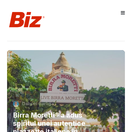
Gabriel Barliga
Birra Moretti® a adus
spiritul unei autentice
piazzette italiene în