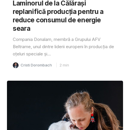
Laminorul de la Călărași
replanifică producția pentru a
reduce consumul de energie
seara
Compania Donalam, membră a Grupului AFV
Beltrame, unul dintre liderii europeni în producția de
oțeluri speciale și...
Cristi Dorombach
2
min