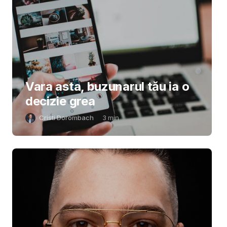
Vara asta, buzunarul tău ia o
decizie grea
Cristi Dorombach
3
min