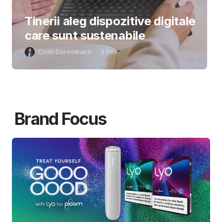
Tinerii aleg dispozitive digitale
care sunt sustenabile
Cristi Dorombach
3
min
Brand Focus