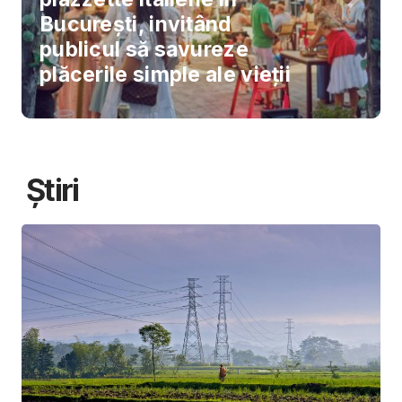
București, invitând
publicul să savureze
plăcerile simple ale vieții
Știri