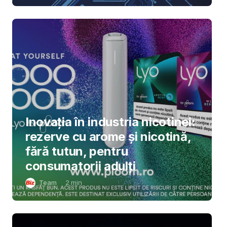
Inovația în industria nicotinei:
rezerve cu arome și nicotină,
fără tutun, pentru
consumatorii adulți
Team
2
min