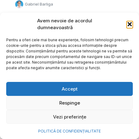
Gabriel Barliga
Avem nevoie de acordul
dumneavoastră
Pentru a oferi cele mai bune experiențe, folosim tehnologii precum
cookie-urile pentru a stoca și/sau accesa informațiile despre
dispozitiv. Consimțământul pentru aceste tehnologii ne va permite să
procesăm date precum comportamentul de navigare sau ID-uri unice
pe acest site. Neconsimțământul sau retragerea consimțământului
poate afecta negativ anumite caracteristici și funcții.
Accept
Respinge
Cum transformi cele mai
Vezi preferințe
frumoase amintiri ale verii într-
o bijuterie Pandora pe care o
POLITICĂ DE CONFIDENȚIALITATE
porți zi de zi