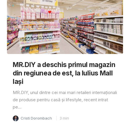
MR.DIY a deschis primul magazin
din regiunea de est, la Iulius Mall
Iași
MR.DIY, unul dintre cei mai mari retaileri internaționali
de produse pentru casă și lifestyle, recent intrat
pe...
Cristi Dorombach
3
min