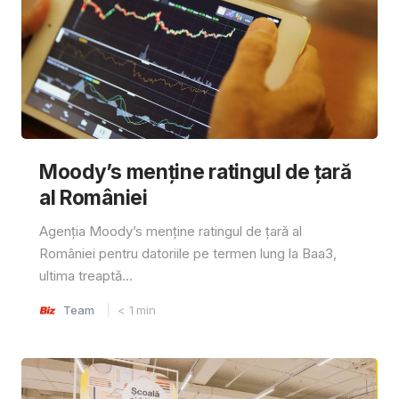
Moody’s menține ratingul de țară
al României
Agenția Moody’s menține ratingul de țară al
României pentru datoriile pe termen lung la Baa3,
ultima treaptă...
Team
< 1
min