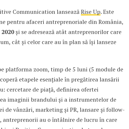
sitive Communication lansează
Rise Up
. Este
afaceri antreprenoriale din Rom
ne pentru afaceri antreprenoriale din România,
 2020
şi se adresează atât antreprenorilor care
um, cât şi celor care au în plan să îşi lanseze
 pe platforma zoom, timp de 5 luni (5 module de
 acoperă etapele esenţiale în pregătirea lansării
u: cercetare de piaţă, definirea ofertei
area imaginii brandului și a instrumentelor de
i de vânzări, marketing şi PR, lansare şi follow-
 antreprenorii au o întâlnire de lucru în care