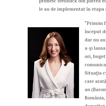
primesc feedback din partea e
le au de implementat în etapa r
“Primim fo
început d
dar nu au
a-şi lansa
ori, buge
comunicare
Situaţia c
care arată
an (Barome
România, 
dezvoltat