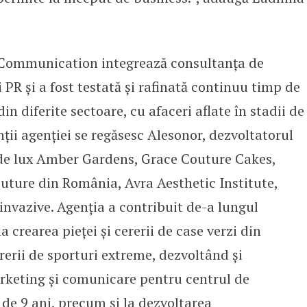
 Communication integrează consultanţa de
 PR şi a fost testată şi rafinată continuu timp de
in diferite sectoare, cu afaceri aflate în stadii de
enţii agenției se regăsesc Alesonor, dezvoltatorul
 de lux Amber Gardens, Grace Couture Cakes,
outure din România, Avra Aesthetic Institute,
ninvazive. Agenția a contribuit de-a lungul
la crearea pieței și cererii de case verzi din
rerii de sporturi extreme, dezvoltând și
keting și comunicare pentru centrul de
e 9 ani, precum și la dezvoltarea