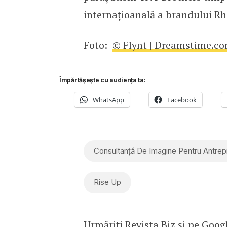
internațioanală a brandului Rh
Foto:
© Flynt | Dreamstime.c
Împărtășește cu audiența ta:
WhatsApp
Facebook
Consultanță De Imagine Pentru Antrep
Rise Up
Urmăriți Revista Biz și pe
Goog