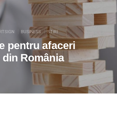
RTSIGN
BUSINESS
STIRI
e pentru afaceri
e din România