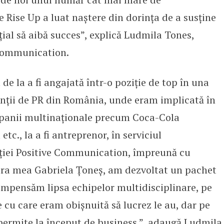
 Rise Up a luat naştere din dorinţa de a susţine
ial să aibă succes”, explică Ludmila Tones,
 Communication.
 de la a fi angajată într-o poziţie de top în una
nții de PR din România, unde eram implicată în
panii multinaţionale precum Coca-Cola
., la a fi antreprenor, în serviciul
nţiei Positive Communication, împreună cu
ora mea Gabriela Ţoneş, am dezvoltat un pachet
compensăm lipsa echipelor multidisciplinare, pe
cu care eram obişnuită să lucrez le au, dar pe
 permite la început de business.”, adaugă Ludmila