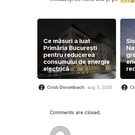
Ce măsuri a luat
Si
Primăria București
Naț
pentru reducerea
gre
consumului de energie
en
electrică
re
Cristi Dorombach
aug. 5, 2026
Cr
Comments are closed.