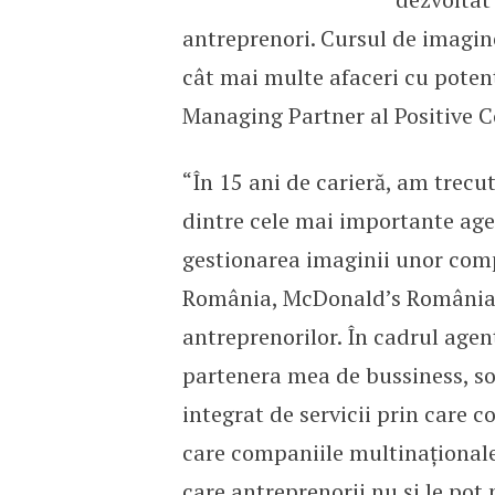
antreprenori. Cursul de imagine
cât mai multe afaceri cu potenţ
Managing Partner al Positive
“În 15 ani de carieră, am trecut
dintre cele mai importante age
gestionarea imaginii unor com
România, McDonald’s România etc
antreprenorilor. În cadrul age
partenera mea de bussiness, s
integrat de servicii prin care 
care companiile multinaţionale 
care antreprenorii nu și le pot