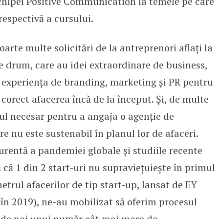
chipei Positive Communication la temele pe care
espectivă a cursului.
arte multe solicitări de la antreprenori aflaţi la
e drum, care au idei extraordinare de business,
 experienţa de branding, marketing şi PR pentru
 corect afacerea încă de la început. Şi, de multe
tul necesar pentru a angaja o agenţie de
 nu este sustenabil în planul lor de afaceri.
urentă a pandemiei globale şi studiile recente
 că 1 din 2 start-uri nu supravieţuieşte în primul
trul afacerilor de tip start-up, lansat de EY
în 2019), ne-au mobilizat să oferim procesul
 de noi unui număr cât mai mare de