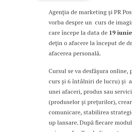
Agenţia de marketing şi PR Po
Curs de imagine pentru 
vorba despre un curs de imagi
care începe la data de
19 iunie
deţin o afacere la început de dr
afacerea personală.
Cursul se va desfășura online,
curs şi 6 întâlniri de lucru) și
unei afaceri, produs sau servici
(produselor şi preţurilor), cre
comunicare, stabilirea strategie
up lansare. După fiecare modul,