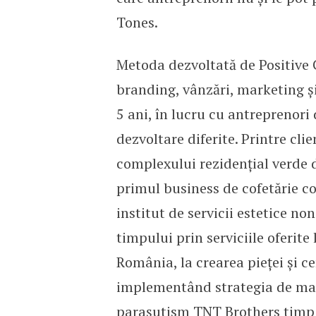
Tones.
Metoda dezvoltată de Positive
branding, vânzări, marketing şi
5 ani, în lucru cu antreprenori d
dezvoltare diferite. Printre cli
complexului rezidenţial verde
primul business de cofetărie c
institut de servicii estetice no
timpului prin serviciile oferite 
România, la crearea pieței și ce
implementând strategia de mar
parașutism TNT Brothers timp d