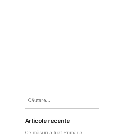
ânia
Caută
după:
Articole recente
Ce măsuri a luat Primăria