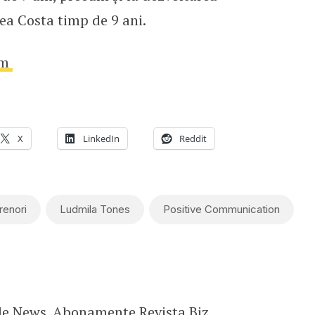
ea Costa timp de 9 ani.
om
X
LinkedIn
Reddit
renori
Ludmila Tones
Positive Communication
le News
.
Abonamente Revista Biz