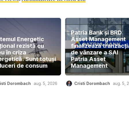
Patria Bank și BRD
stemul Energetic
Asset Management
ional rezistă cu
finalizează tranzacți
u în criza
de vânzare a SAI
ergetică. Sunt totuși
Patria Asset
duceri de consum
Management
isti Dorombach
aug. 5, 2026
Cristi Dorombach
aug. 5, 