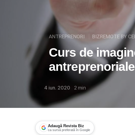
ANTREPRENORI
BIZREMOTE BY CE
Curs de imagin
antreprenorial
4 iun. 2020
2
min
Adaugă Revista Biz
ca sursă preferată în Google